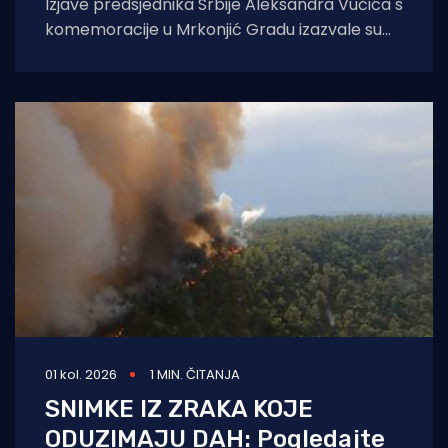
Izjave predsjednika Srbije Aleksandra Vučića s
komemoracije u Mrkonjić Gradu izazvale su
val reakcija u hrvatskom političkom vrhu.
Vučić je
01 kol. 2026
1 MIN. ČITANJA
SNIMKE IZ ZRAKA KOJE
ODUZIMAJU DAH: Pogledajte