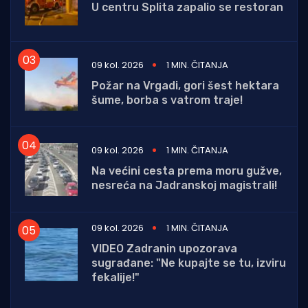
U centru Splita zapalio se restoran
09 kol. 2026
1 MIN. ČITANJA
Požar na Vrgadi, gori šest hektara
šume, borba s vatrom traje!
09 kol. 2026
1 MIN. ČITANJA
Na većini cesta prema moru gužve,
nesreća na Jadranskoj magistrali!
09 kol. 2026
1 MIN. ČITANJA
VIDEO Zadranin upozorava
sugrađane: "Ne kupajte se tu, izviru
fekalije!"