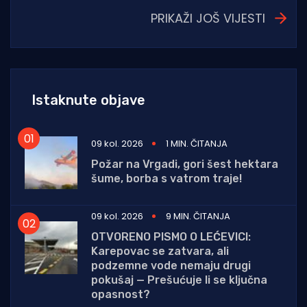
PRIKAŽI JOŠ VIJESTI
Istaknute objave
09 kol. 2026
1 MIN. ČITANJA
Požar na Vrgadi, gori šest hektara
šume, borba s vatrom traje!
09 kol. 2026
9 MIN. ČITANJA
OTVORENO PISMO O LEĆEVICI:
Karepovac se zatvara, ali
podzemne vode nemaju drugi
pokušaj — Prešućuje li se ključna
opasnost?