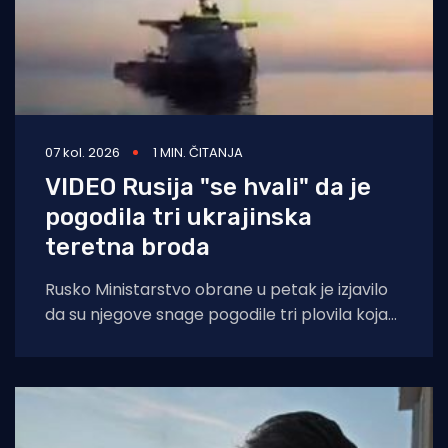
07 kol. 2026
1 MIN. ČITANJA
VIDEO Rusija "se hvali" da je
pogodila tri ukrajinska
teretna broda
Rusko Ministarstvo obrane u petak je izjavilo
da su njegove snage pogodile tri plovila koja
su se "koristila za