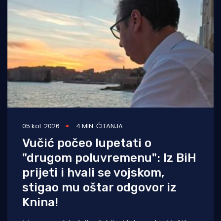
05 kol. 2026
4 MIN. ČITANJA
Vučić počeo lupetati o
"drugom poluvremenu": Iz BiH
prijeti i hvali se vojskom,
stigao mu oštar odgovor iz
Knina!