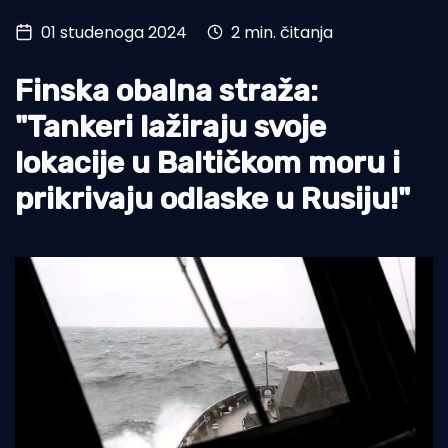
01 studenoga 2024
2 min. čitanja
Turizam i nautika
Pomorstvo
Finska obalna straža:
Ribolov
"Tankeri lažiraju svoje
lokacije u Baltičkom moru i
Ekologija
prikrivaju odlaske u Rusiju!"
Tradicija i kultura