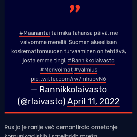
#Maanantai
tai mikä tahansa päivä, me
valvomme merellä. Suomen alueellisen
koskemattomuuden turvaaminen on tehtävä,
josta emme tingi.
#Rannikkolaivasto
#Merivoimat
#valmius
pic.twitter.com/rw7mhupvN6
— Rannikkolaivasto
(@rlaivasto)
April 11, 2022
Rusija je ranije već demantirala ometanje
komunikacijskih i satelitskih mreža.