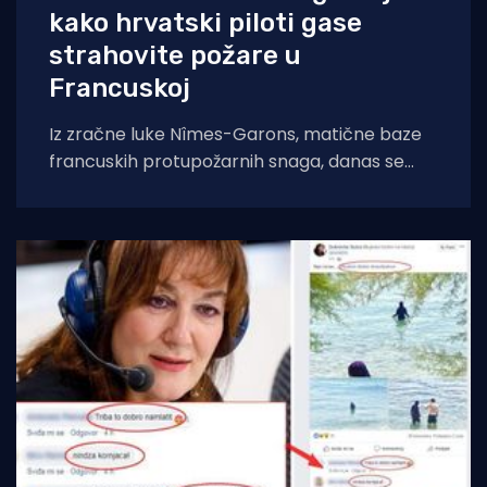
kako hrvatski piloti gase
strahovite požare u
Francuskoj
Iz zračne luke Nîmes-Garons, matične baze
francuskih protupožarnih snaga, danas se
javio kapetan hrvatske posade Canadaira
bojnik Igor Mindoljević: