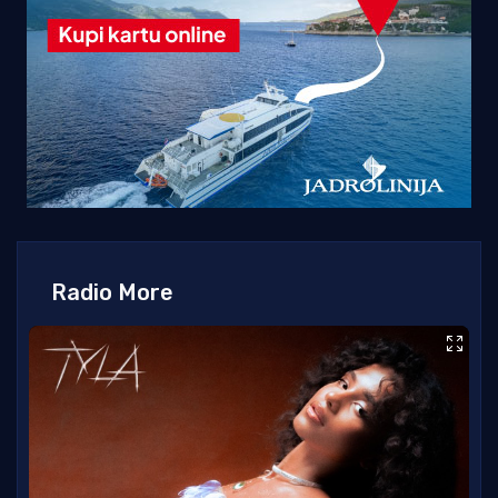
Radio More