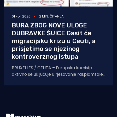
01 kol. 2026
2 MIN. ČITANJA
BURA ZBOG NOVE ULOGE
DUBRAVKE ŠUICE Gasit će
migracijsku krizu u Ceuti, a
prisjetimo se njezinog
kontroverznog istupa
BRUXELLES / CEUTA – Europska komisija
aktivno se uključuje u rješavanje rasplamsale
migracijske krize u španjolskoj enklavi Ceuti.
Odlukom predsjednice EK Ursule