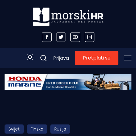
Pretplati se
Prijava
Početna
Morski plus
Morski TV
Obala
Svijet
Finska
Rusija
Otoci