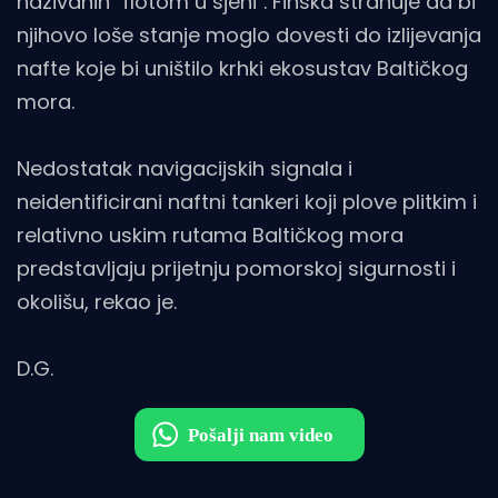
nazivanih "flotom u sjeni". Finska strahuje da bi
njihovo loše stanje moglo dovesti do izlijevanja
nafte koje bi uništilo krhki ekosustav Baltičkog
mora.
Nedostatak navigacijskih signala i
neidentificirani naftni tankeri koji plove plitkim i
relativno uskim rutama Baltičkog mora
predstavljaju prijetnju pomorskoj sigurnosti i
okolišu, rekao je.
D.G.