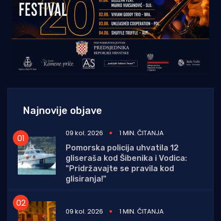
Najnovije objave
09 kol. 2026
1 MIN. ČITANJA
Pomorska policija uhvatila 12
gliseraša kod Šibenika i Vodica:
"Pridržavajte se pravila kod
glisiranja!"
09 kol. 2026
1 MIN. ČITANJA