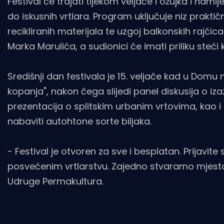
Festival će trajati tijekom veljače i ožujka i na
do iskusnih vrtlara. Program uključuje niz prakti
recikliranih materijala te uzgoj balkonskih rajčica
Marka Marulića, a sudionici će imati priliku steć
Središnji dan festivala je 15. veljače kad u Dom
kopanja", nakon čega slijedi panel diskusija o iz
prezentacija o splitskim urbanim vrtovima, kao 
nabaviti autohtone sorte biljaka.
- Festival je otvoren za sve i besplatan. Prijavit
posvećenim vrtlarstvu. Zajedno stvaramo mjesto 
Udruge Permakultura.