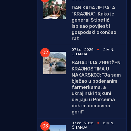
DAN KADA JE PALA
"KRAJINA": Kako je
general Stipetić
ispisao povijest i
gospodski okončao
rat
07 kol. 2026
2 MIN.
ČITANJA
SARAJLIJA ZGROŽEN
KRAJNOSTIMA U
MAKARSKOJ: "Ja sam
bježao u poderanim
farmerkama, a
ukrajinski tajkuni
divljaju u Poršeima
dok im domovina
gori!"
07 kol. 2026
6 MIN.
ČITANJA