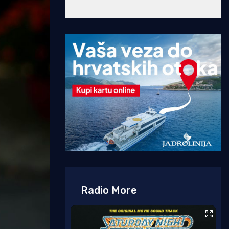
Radio More