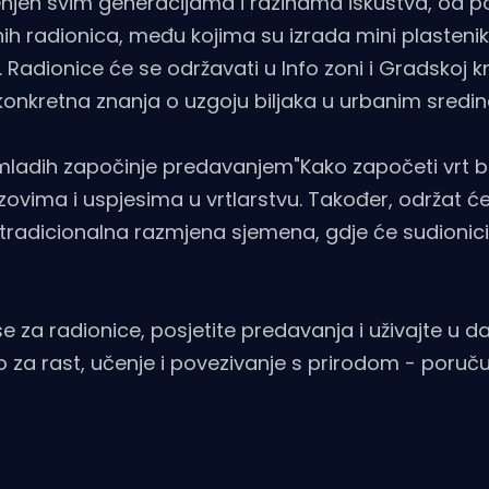
mijenjen svim generacijama i razinama iskustva, od 
čnih radionica, među kojima su izrada mini plasteni
. Radionice će se održavati u Info zoni i Gradskoj kn
i konkretna znanja o uzgoju biljaka u urbanim sredi
u mladih započinje predavanjem"Kako započeti vrt 
azovima i uspjesima u vrtlarstvu. Također, održat ć
i tradicionalna razmjena sjemena, gdje će sudionic
e se za radionice, posjetite predavanja i uživajte u 
za rast, učenje i povezivanje s prirodom - poručuj