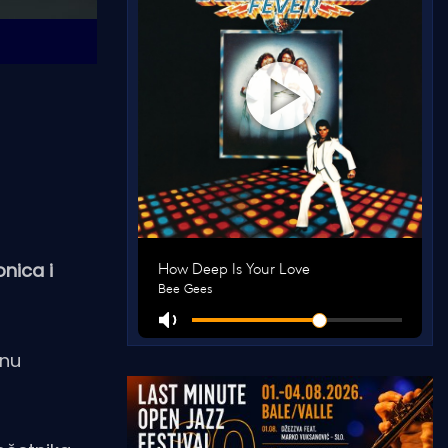
onica i
lnu