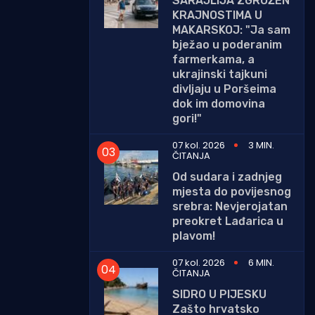
SARAJLIJA ZGROŽEN
KRAJNOSTIMA U
MAKARSKOJ: "Ja sam
bježao u poderanim
farmerkama, a
ukrajinski tajkuni
divljaju u Poršeima
dok im domovina
gori!"
07 kol. 2026
3 MIN.
ČITANJA
Od sudara i zadnjeg
mjesta do povijesnog
srebra: Nevjerojatan
preokret Lađarica u
plavom!
07 kol. 2026
6 MIN.
ČITANJA
SIDRO U PIJESKU
Zašto hrvatsko