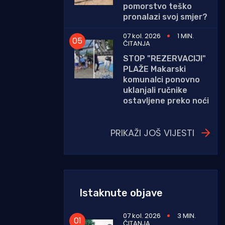
pomorstvo teško
pronalazi svoj smjer?
07 kol. 2026
1 MIN.
ČITANJA
STOP "REZERVACIJI"
PLAŽE Makarski
komunalci ponovno
uklanjali ručnike
ostavljene preko noći
PRIKAŽI JOŠ VIJESTI
Istaknute objave
07 kol. 2026
3 MIN.
ČITANJA