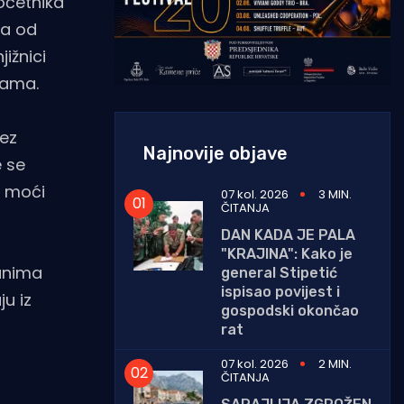
početnika
ka od
jižnici
nama.
bez
Najnovije objave
e se
i moći
07 kol. 2026
3 MIN.
ČITANJA
DAN KADA JE PALA
"KRAJINA": Kako je
danima
general Stipetić
ispisao povijest i
u iz
gospodski okončao
rat
07 kol. 2026
2 MIN.
ČITANJA