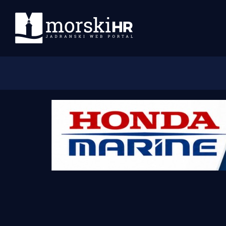
Početna
Morski plus
Morski TV
Obala
Otoci
Turizam i nautika