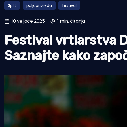
Split
poljoprivreda
festival
Pomorstvo
Ribolov
10 veljače 2025
1 min. čitanja
Ekologija
Festival vrtlarstva 
Tradicija i kultura
Saznajte kako započ