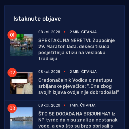
Istaknute objave
08 kol. 2026
2 MIN. ČITANJA
SPEKTAKL NA NERETVI: Započinje
29. Maraton lađa, deseci tisuća
posjetitelja stižu na veslačku
tradiciju
08 kol. 2026
2 MIN. ČITANJA
Gradonačelnik Vodica o nastupu
srbijanske pjevačice: "„Ona zbog
svojih izjava ovdje nije dobrodošla!“
08 kol. 2026
1 MIN. ČITANJA
ŠTO SE DOGAĐA NA BRIJUNIMA? Iz
NP tvrde da nisu znali za nestanak
vode, a evo što su brzo obrisali s