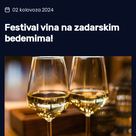
02 kolovoza 2024
Turizam i nautika
Pomorstvo
Festival vina na zadarskim
Ribolov
bedemima!
Ekologija
Tradicija i kultura