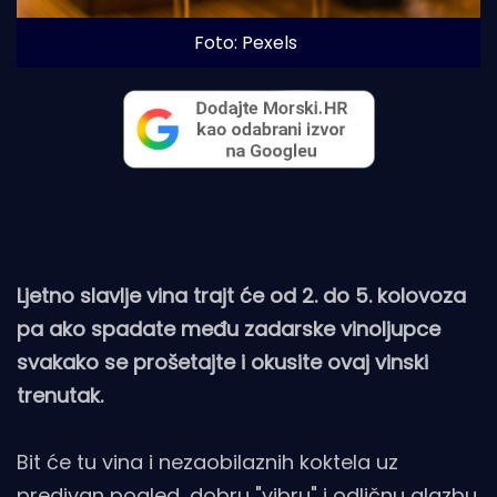
Foto: Pexels
Ljetno slavlje vina trajt će od 2. do 5. kolovoza
pa ako spadate među zadarske vinoljupce
svakako se prošetajte i okusite ovaj vinski
trenutak.
Bit će tu vina i nezaobilaznih koktela uz
predivan pogled, dobru "vibru" i odličnu glazbu