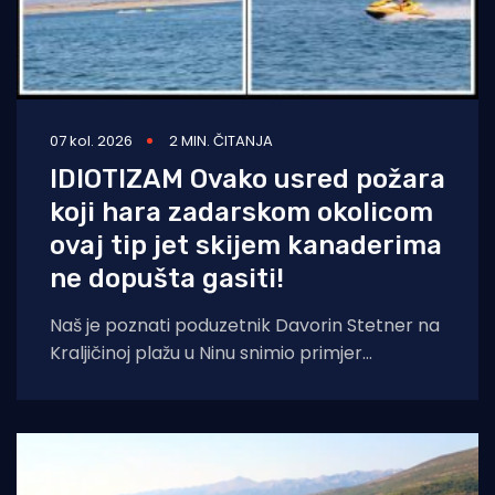
07 kol. 2026
2 MIN. ČITANJA
IDIOTIZAM Ovako usred požara
koji hara zadarskom okolicom
ovaj tip jet skijem kanaderima
ne dopušta gasiti!
Naš je poznati poduzetnik Davorin Stetner na
Kraljičinoj plažu u Ninu snimio primjer
eklatantnog idiotizma, ekstremne gluposti,
neobranjive drskosti i