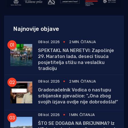
Najnovije objave
08 kol. 2026
2 MIN. ČITANJA
SPEKTAKL NA NERETVI: Započinje
29. Maraton lađa, deseci tisuća
posjetitelja stižu na veslačku
tradiciju
08 kol. 2026
2 MIN. ČITANJA
Gradonačelnik Vodica o nastupu
srbijanske pjevačice: "„Ona zbog
svojih izjava ovdje nije dobrodošla!“
08 kol. 2026
1 MIN. ČITANJA
ŠTO SE DOGAĐA NA BRIJUNIMA? Iz