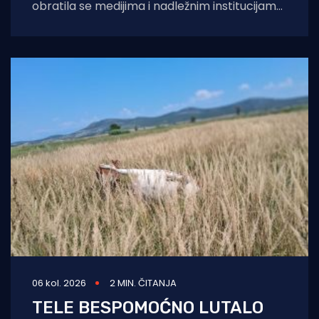
obratila se medijima i nadležnim institucijama
otvorenim pismom u kojem iznosi niz kritika
na
06 kol. 2026
2 MIN. ČITANJA
TELE BESPOMOĆNO LUTALO