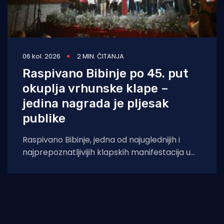
06 kol. 2026
2 MIN. ČITANJA
Raspivano Bibinje po 45. put
okuplja vrhunske klape –
jedina nagrada je pljesak
publike
Raspivano Bibinje, jedna od najuglednijih i
najprepoznatljivijih klapskih manifestacija u
Hrvatskoj, ove će godine doživjeti svoje 45.
izdanje. U subotu,