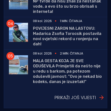
NP tvrde da nisu znali za nestanak
vode, a evo što su brzo obrisali s
interneta!
08 kol. 2026
1 MIN. ČITANJA
POVIJESNI ZARON NA LASTOVU:
Mađarica Zsofia Torocsik postavila
novi svjetski rekord u ronjenju na
dah!
08 kol. 2026
2 MIN. ČITANJA
MALA GESTA KOJA JE SVE
ODUŠEVILA Primijetili da nešto nije
u redu s barkom, pa potezom
oduševili javnost: "Ovo je nekad bio
kodeks, danas je izuzetak!"
PRIKAŽI JOŠ VIJESTI