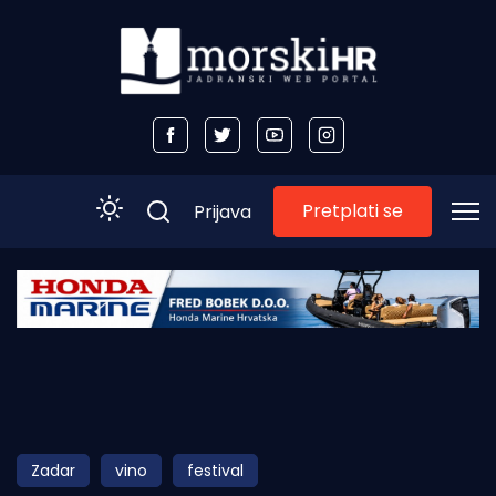
Pretplati se
Prijava
Početna
Morski plus
Morski TV
Obala
Zadar
vino
festival
Otoci