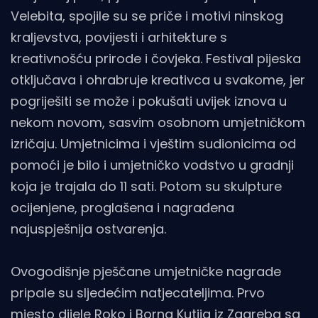
Velebita, spojile su se priče i motivi ninskog
kraljevstva, povijesti i arhitekture s
kreativnošću prirode i čovjeka. Festival pijeska
otključava i ohrabruje kreativca u svakome, jer
pogriješiti se može i pokušati uvijek iznova u
nekom novom, sasvim osobnom umjetničkom
izričaju. Umjetnicima i vještim sudionicima od
pomoći je bilo i umjetničko vodstvo u gradnji
koja je trajala do 11 sati. Potom su skulpture
ocijenjene, proglašena i nagrađena
najuspješnija ostvarenja.
Ovogodišnje pješčane umjetničke nagrade
pripale su sljedećim natjecateljima. Prvo
mjesto dijele Roko i Borna Kutija iz Zagreba sa