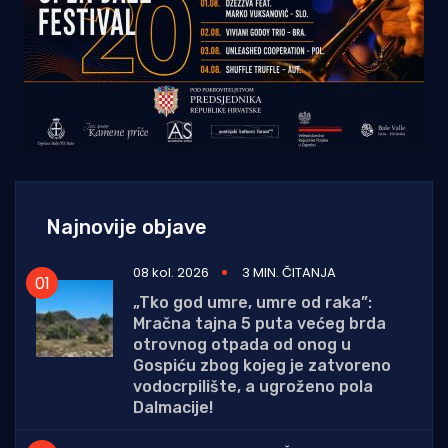
Najnovije objave
08 kol. 2026
3 MIN. ČITANJA
„Tko god umre, umre od raka”:
Mračna tajna 5 puta većeg brda
otrovnog otpada od onog u
Gospiću zbog kojeg je zatvoreno
vodocrpilište, a ugroženo pola
Dalmacije!