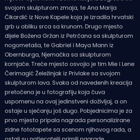
svojom skulpturom zmaja, te Ana Marija
Čikardić iz Nove Kapele koja je izradila hrvatski
grb u obliku srca sa krunom. Drugo mjesto
dijele Božena Gržan iz Petrčana sa skulpturom
nogometaša, te Gabriel i Maya Mann iz
Obernburga, Njemačka sa skulpturom
kornjače. Treće mjesto osvojio je tim Mie i Lene
Čerimagić Želežinjak iz Privlake sa svojom
skulpturom lava. Svaka od navedenih kreacija
pretočena je u fotografiju koja čuva
uspomenu na ovaj jedinstveni doživljaj, a on
ostaje u sjećanju još dugo. Pobjednicima je za
prvo mjesto pripala nagrada personalizirane
zidne fototapete sa scenom njihovog rada, a
ostali su natjecatelji primili nagrade