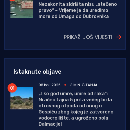
Nezakonita sidrišta nisu „stečeno
pravo“ – Vrijeme je da uredimo
more od Umaga do Dubrovnika
PRIKAŽI JOŠ VIJESTI
Istaknute objave
08 kol. 2026
3 MIN. ČITANJA
„Tko god umre, umre od raka”:
Mračna tajna 5 puta većeg brda
otrovnog otpada od onog u
Gospiću zbog kojeg je zatvoreno
vodocrpilište, a ugroženo pola
Dalmacije!