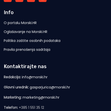
Info
O portalu Morski.HR
Oglašavanje na Morski.HR
Politika zaštite osobnih podataka
Pravila prenošenja sadržaja
Kontaktirajte nas
Redakcija:
info@morski.hr
Glavni urednik:
gasparjurica@morski.hr
Marketing:
marketing@morski.hr
Telefon:
+385 1 551 35 12