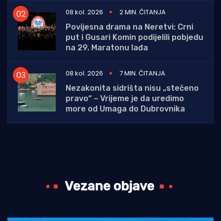
08 kol. 2026
2 MIN. ČITANJA
Povijesna drama na Neretvi: Crni
put i Gusari Komin podijelili pobjedu
na 29. Maratonu lađa
08 kol. 2026
7 MIN. ČITANJA
Nezakonita sidrišta nisu „stečeno
pravo“ – Vrijeme je da uredimo
more od Umaga do Dubrovnika
Vezane objave