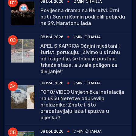
08 kol. 2026
2 MIN. ČITANJA
Povijesna drama na Neretvi: Crni
put i Gusari Komin podijelili pobjedu
na 29. Maratonu lađa
08 kol. 2026
1 MIN. ČITANJA
APEL S KAPRIJA Očajni mještani i
turisti poručuju: „Živimo u strahu
od tragedije, šetnica je postala
trkaća staza, a uvala poligon za
divljanje!“
08 kol. 2026
1 MIN. ČITANJA
FOTO/VIDEO Umjetnička instalacija
na ušću Neretve oduševila
prolaznike: Znate li što
predstavljaju lađa i spužva u
pijesku?
08 kol. 2026
7 MIN. ČITANJA