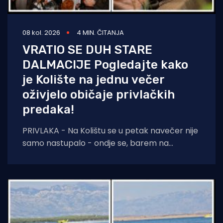
08 kol. 2026
4 MIN. ČITANJA
VRATIO SE DUH STARE
DALMACIJE Pogledajte kako
je Kolište na jednu večer
oživjelo običaje privlačkih
predaka!
PRIVLAKA - Na Kolištu se u petak navečer nije
samo nastupalo - ondje se, barem na
nekoliko sati, ponovno živjelo onako kako