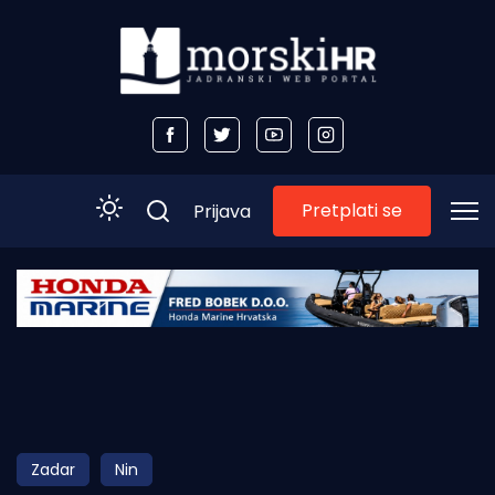
Pretplati se
Prijava
Početna
Morski plus
Morski TV
Obala
Zadar
Nin
Otoci