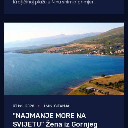
Kraljičinoj plažu u Ninu snimio primjer
eklatantnog idiotizma, ekstremne gluposti,
neobranjive drskosti i
07 kol. 2026
1 MIN. ČITANJA
"NAJMANJE MORE NA
SVIJETU" Žena iz Gornjeg