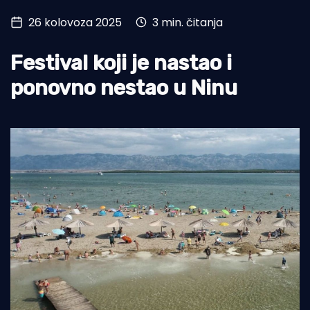
26 kolovoza 2025
3 min. čitanja
Turizam i nautika
Pomorstvo
Festival koji je nastao i
Ribolov
ponovno nestao u Ninu
Ekologija
Tradicija i kultura