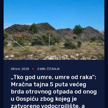
08 kol. 2026
3 MIN. ČITANJA
„Tko god umre, umre od raka”:
Mračna tajna 5 puta većeg
brda otrovnog otpada od onog
u Gospiću zbog kojeg je
zatvoreno vodocrpilište, a