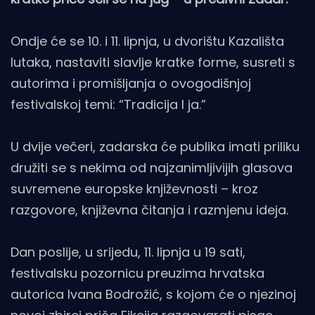
Ondje će se 10. i 11. lipnja, u dvorištu Kazališta
lutaka, nastaviti slavlje kratke forme, susreti s
autorima i promišljanja o ovogodišnjoj
festivalskoj temi: “Tradicija I ja.”
U dvije večeri, zadarska će publika imati priliku
družiti se s nekima od najzanimljivijih glasova
suvremene europske književnosti – kroz
razgovore, književna čitanja i razmjenu ideja.
Dan poslije, u srijedu, 11. lipnja u 19 sati,
festivalsku pozornicu preuzima hrvatska
autorica Ivana Bodrožić, s kojom će o njezinoj