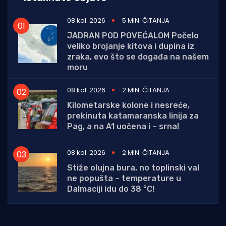
08 kol. 2026
5 MIN. ČITANJA
JADRAN POD POVEĆALOM Počelo
veliko brojanje kitova i dupina iz
zraka, evo što se događa na našem
moru
08 kol. 2026
2 MIN. ČITANJA
Kilometarske kolone i nesreće,
prekinuta katamaranska linija za
Pag, a na A1 uočena i – srna!
08 kol. 2026
2 MIN. ČITANJA
Stiže olujna bura, no toplinski val
ne popušta – temperature u
Dalmaciji idu do 38 °C!