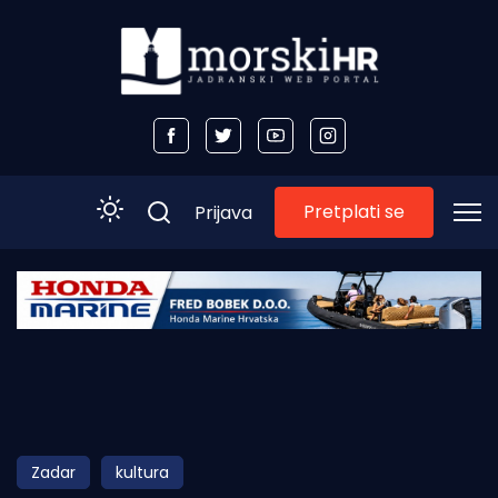
Pretplati se
Prijava
Početna
Morski plus
Morski TV
Obala
Zadar
kultura
Otoci