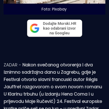
Foto: Pixabay
ZADAR -
Nakon svečanog otvorenja i dva
iznimno sadržajna dana u Zagrebu, gdje je
Festival otvorio slavni francuski autor Régis
Jauffret razgovorom o svom novom romanu
U Klarinu trbuhu (u izdanju Hena Coma i u
prijevodu Maje Ručević) 24. Festival europske
kratke priče seli se na jug – u predivni Zadar.