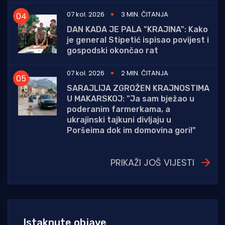
07 kol. 2026
3 MIN. ČITANJA
DAN KADA JE PALA "KRAJINA": Kako
je general Stipetić ispisao povijest i
gospodski okončao rat
07 kol. 2026
2 MIN. ČITANJA
SARAJLIJA ZGROŽEN KRAJNOSTIMA
U MAKARSKOJ: "Ja sam bježao u
poderanim farmerkama, a
ukrajinski tajkuni divljaju u
Poršeima dok im domovina gori!"
PRIKAŽI JOŠ VIJESTI
Istaknute objave