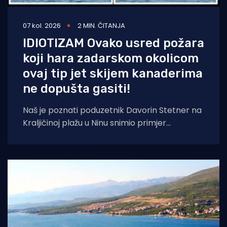
07 kol. 2026
2 MIN. ČITANJA
IDIOTIZAM Ovako usred požara
koji hara zadarskom okolicom
ovaj tip jet skijem kanaderima
ne dopušta gasiti!
Naš je poznati poduzetnik Davorin Stetner na
Kraljičinoj plažu u Ninu snimio primjer
eklatantnog idiotizma, ekstremne gluposti,
neobranjive drskosti i