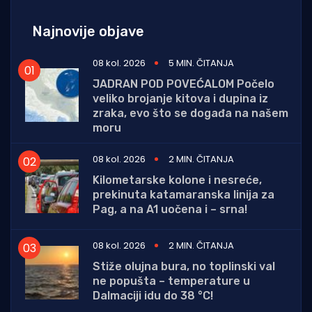
Najnovije objave
08 kol. 2026
5 MIN. ČITANJA
JADRAN POD POVEĆALOM Počelo
veliko brojanje kitova i dupina iz
zraka, evo što se događa na našem
moru
08 kol. 2026
2 MIN. ČITANJA
Kilometarske kolone i nesreće,
prekinuta katamaranska linija za
Pag, a na A1 uočena i – srna!
08 kol. 2026
2 MIN. ČITANJA
Stiže olujna bura, no toplinski val
ne popušta – temperature u
Dalmaciji idu do 38 °C!