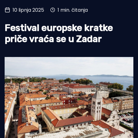
10 lipnja 2025
1 min. čitanja
Turizam i nautika
Pomorstvo
Festival europske kratke
Ribolov
priče vraća se u Zadar
Ekologija
Tradicija i kultura