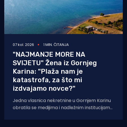
07 kol. 2026
1 MIN. ČITANJA
"NAJMANJE MORE NA
SVIJETU" Žena iz Gornjeg
Karina: "Plaža nam je
katastrofa, za što mi
izdvajamo novce?"
Jedna vlasnica nekretnine u Gornjem Karinu
obratila se medijima i nadležnim institucijama
otvorenim pismom u kojem iznosi niz kritika
na