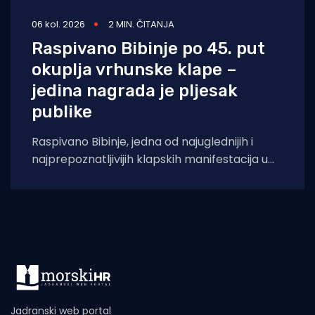
06 kol. 2026
2 MIN. ČITANJA
Raspivano Bibinje po 45. put
okuplja vrhunske klape –
jedina nagrada je pljesak
publike
Raspivano Bibinje, jedna od najuglednijih i
najprepoznatljivijih klapskih manifestacija u
Hrvatskoj, ove će godine doživjeti svoje 45.
izdanje. U subotu,
Jadranski web portal