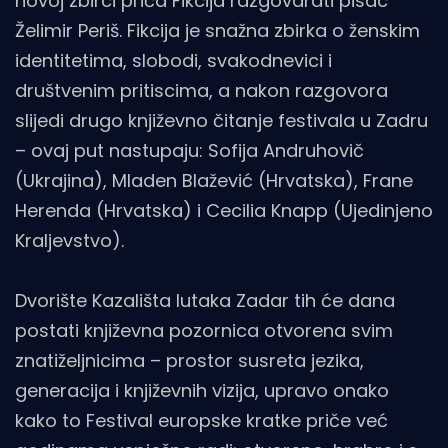
novoj zbirci priča Fikcija razgovarati pisac
Želimir Periš. Fikcija je snažna zbirka o ženskim
identitetima, slobodi, svakodnevici i
društvenim pritiscima, a nakon razgovora
slijedi drugo književno čitanje festivala u Zadru
– ovaj put nastupaju: Sofija Andruhovič
(Ukrajina), Mladen Blažević (Hrvatska), Frane
Herenda (Hrvatska) i Cecilia Knapp (Ujedinjeno
Kraljevstvo).
Dvorište Kazališta lutaka Zadar tih će dana
postati književna pozornica otvorena svim
znatiželjnicima – prostor susreta jezika,
generacija i književnih vizija, upravo onako
kako to Festival europske kratke priče već