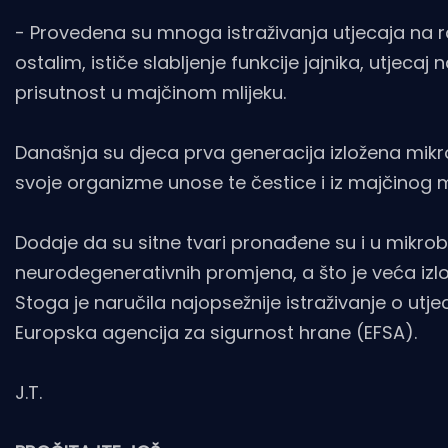
- Provedena su mnoga istraživanja utjecaja na r
ostalim, ističe slabljenje funkcije jajnika, utjec
prisutnost u majčinom mlijeku.
Današnja su djeca prva generacija izložena mikro
svoje organizme unose te čestice i iz majčinog mli
Dodaje da su sitne tvari pronađene su i u mikrob
neurodegenerativnih promjena, a što je veća izlo
Stoga je naručila najopsežnije istraživanje o utj
Europska agencija za sigurnost hrane (EFSA).
J.T.