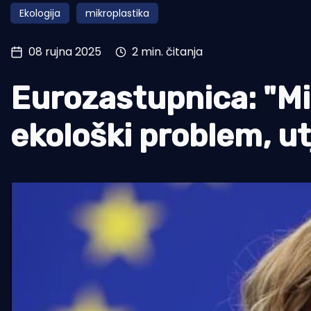
Ekologija
mikroplastika
Pomorstvo
Ribolov
08 rujna 2025
2 min. čitanja
Ekologija
Eurozastupnica: "Mi
Tradicija i kultura
ekološki problem, ut