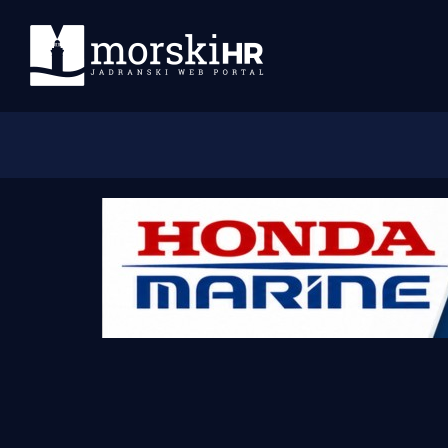
Početna
Morski plus
Morski TV
Obala
Otoci
Turizam i nautika