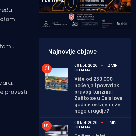
 među
potom i
otom u
Najnovije objave
06 kol. 2026
2 MIN.
ČITANJA
Više od 250.000
dara.
noćenja i povratak
će provesti
pravog turizma:
Zašto se u Jelsi ove
godine ostaje duže
nego drugdje?
06 kol. 2026
1 MIN.
ČITANJA