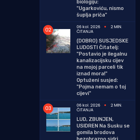
biologiju:
"Ugarkoviću, nismo
šuplja priča"
06 kol. 2026
2 MIN.
ČITANJA
(DOBRO) SUSJEDSKE
LUDOSTI Čitatelj:
"Postavio je ilegalnu
kanalizacijsku cijev
na mojoj parceli tik
iznad mora!"
Optuženi susjed:
"Pojma nemam o toj
cijevi"
06 kol. 2026
2 MIN.
ČITANJA
LUD, ZBUNJEN,
USIDREN Na Susku se
gomila brodova
bezobrazno sidri