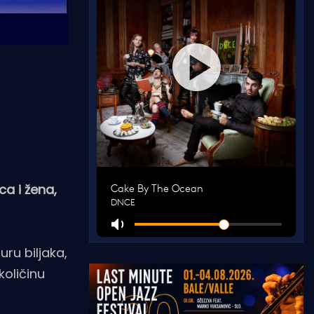
a i žena,
uru biljaka,
količinu