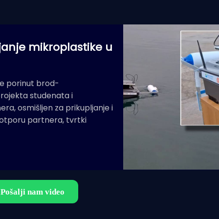
janje mikroplastike u
e porinut brod-
rojekta studenata i
era, osmišljen za prikupljanje i
potporu partnera, tvrtki