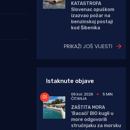
KATASTROFA
Slovenac opuškom
izazvao požar na
benzinskoj postaji
kod Šibenika
PRIKAŽI JOŠ VIJESTI
Istaknute objave
06 kol. 2026
5 MIN.
ČITANJA
ZAŠTITA MORA
'Bacači' BIO kugli u
more odgovorili
stručnjaku za morsku