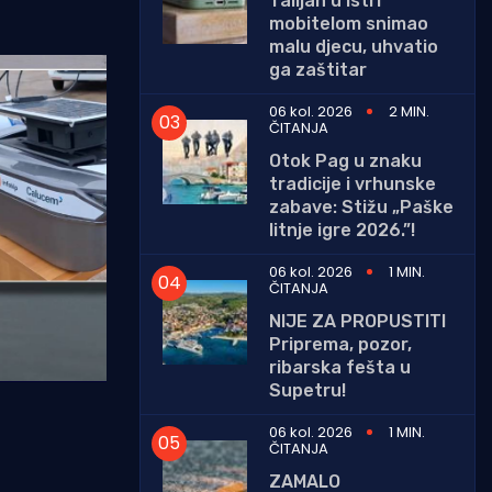
Talijan u Istri
mobitelom snimao
malu djecu, uhvatio
ga zaštitar
06 kol. 2026
2 MIN.
ČITANJA
Otok Pag u znaku
tradicije i vrhunske
zabave: Stižu „Paške
litnje igre 2026.”!
06 kol. 2026
1 MIN.
ČITANJA
NIJE ZA PROPUSTITI
Priprema, pozor,
ribarska fešta u
Supetru!
06 kol. 2026
1 MIN.
ČITANJA
ZAMALO