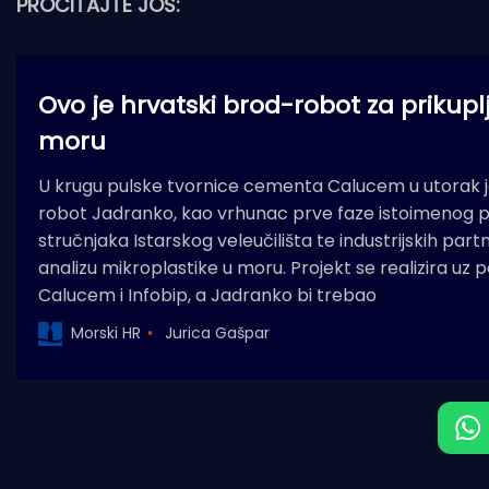
PROČITAJTE JOŠ:
Ovo je hrvatski brod-robot za prikupl
moru
U krugu pulske tvornice cementa Calucem u utorak j
robot Jadranko, kao vrhunac prve faze istoimenog p
stručnjaka Istarskog veleučilišta te industrijskih partn
analizu mikroplastike u moru. Projekt se realizira uz 
Calucem i Infobip, a Jadranko bi trebao
Morski HR
Jurica Gašpar