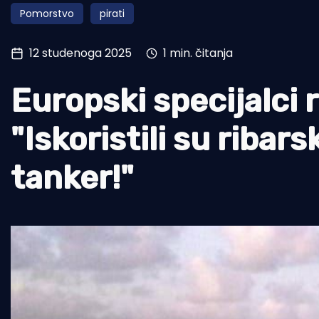
Pomorstvo
pirati
Pomorstvo
Ribolov
12 studenoga 2025
1 min. čitanja
Ekologija
Europski specijalci 
Tradicija i kultura
"Iskoristili su ribar
tanker!"