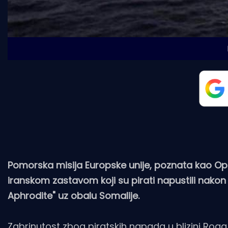
Pomorska misija Europske unije, poznata kao Op
iranskom zastavom koji su pirati napustili nakon 
Aphrodite" uz obalu Somalije.
Zabrinutost zbog piratskih napada u blizini Roga