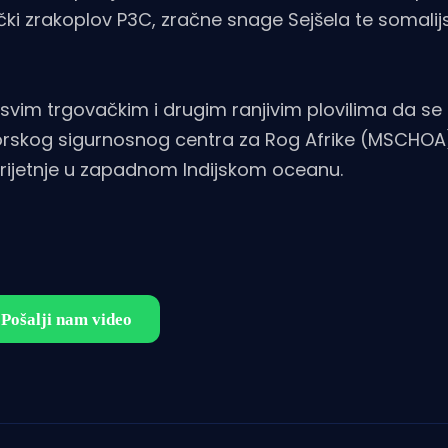
čki zrakoplov P3C, zračne snage Sejšela te somalijs
svim trgovačkim i drugim ranjivim plovilima da se r
orskog sigurnosnog centra za Rog Afrike (MSCHOA)
 prijetnje u zapadnom Indijskom oceanu.