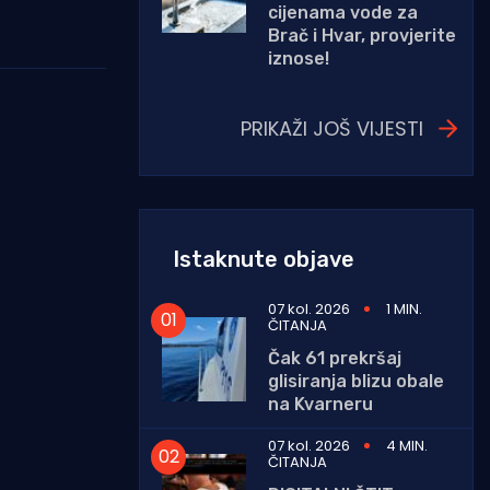
cijenama vode za
Brač i Hvar, provjerite
iznose!
PRIKAŽI JOŠ VIJESTI
Istaknute objave
07 kol. 2026
1 MIN.
ČITANJA
Čak 61 prekršaj
glisiranja blizu obale
na Kvarneru
07 kol. 2026
4 MIN.
ČITANJA