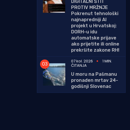
DIGITALNI ŠTIT
PROTIV MRŽNJE
Pokrenut tehnološki
najnapredniji AI
projekt u Hrvatskoj:
DORH-u idu
automatske prijave
ako prijetite ili online
prekršite zakone RH!
07 kol. 2026
1 MIN.
ČITANJA
U moru na Pašmanu
pronađen mrtav 24-
godišnji Slovenac