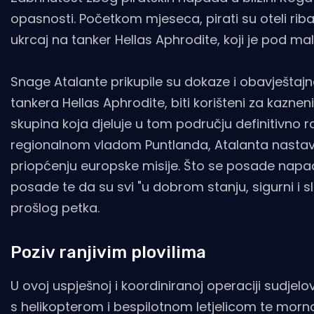
opasnosti. Početkom mjeseca, pirati su oteli ribar
ukrcaj na tanker Hellas Aphrodite, koji je pod ma
Snage Atalante prikupile su dokaze i obavještaj
tankera Hellas Aphrodite, biti korišteni za kazneni
skupina koja djeluje u tom području definitivno 
regionalnom vladom Puntlanda, Atalanta nastavlja 
priopćenju europske misije. Što se posade napad
posade te da su svi "u dobrom stanju, sigurni i s
prošlog petka.
Poziv ranjivim plovilima
U ovoj uspješnoj i koordiniranoj operaciji sudjelo
s helikopterom i bespilotnom letjelicom te morn