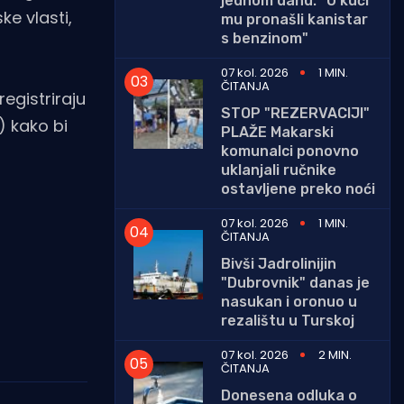
jednom danu: "U kući
ke vlasti,
mu pronašli kanistar
s benzinom"
07 kol. 2026
1 MIN.
ČITANJA
egistriraju
STOP "REZERVACIJI"
 kako bi
PLAŽE Makarski
komunalci ponovno
uklanjali ručnike
ostavljene preko noći
07 kol. 2026
1 MIN.
ČITANJA
Bivši Jadrolinijin
"Dubrovnik" danas je
nasukan i oronuo u
rezalištu u Turskoj
07 kol. 2026
2 MIN.
ČITANJA
Donesena odluka o