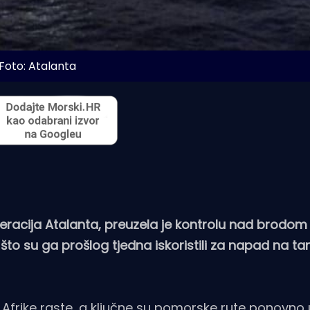
Foto: Atalanta
eracija Atalanta, preuzela je kontrolu nad brodom
što su ga prošlog tjedna iskoristili za napad na tan
 Afrike raste, a ključne su pomorske rute ponovno 