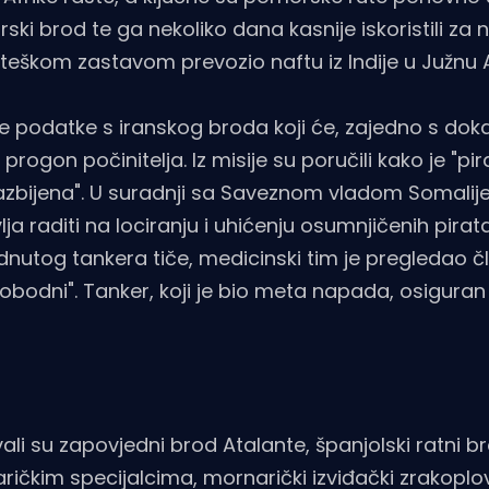
ski brod te ga nekoliko dana kasnije iskoristili za 
lteškom zastavom prevozio naftu iz Indije u Južnu A
ne podatke s iranskog broda koji će, zajedno s dok
 progon počinitelja. Iz misije su poručili kako je "pi
razbijena". U suradnji sa Saveznom vladom Somalije
raditi na lociranju i uhićenju osumnjičenih pirata,
nutog tankera tiče, medicinski tim je pregledao 
lobodni". Tanker, koji je bio meta napada, osiguran 
vali su zapovjedni brod Atalante, španjolski ratni b
aričkim specijalcima, mornarički izviđački zrakopl