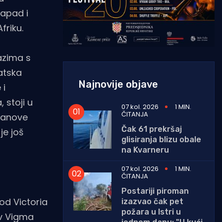
napad i
friku.
azima s
ratska
Najnovije objave
 i
 stoji u
07 kol. 2026
1 MIN.
ČITANJA
članove
Čak 61 prekršaj
je još
glisiranja blizu obale
na Kvarneru
07 kol. 2026
1 MIN.
ČITANJA
Postariji piroman
rod Victoria
izazvao čak pet
požara u Istri u
ov Vigma