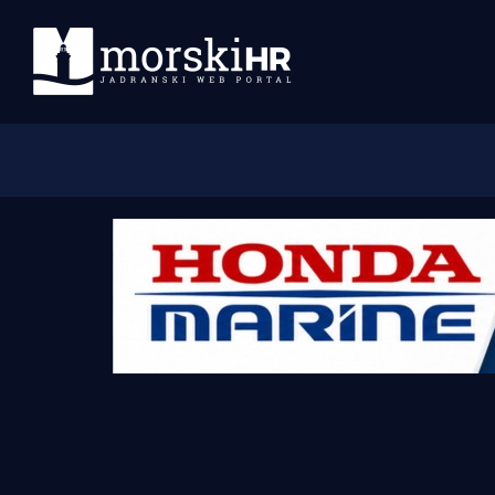
Početna
Morski plus
Morski TV
Obala
Otoci
Turizam i nautika