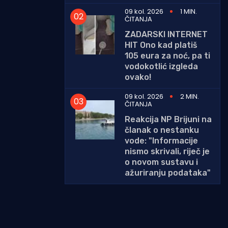
09 kol. 2026
1 MIN.
ČITANJA
ZADARSKI INTERNET
HIT Ono kad platiš
105 eura za noć, pa ti
vodokotlić izgleda
ovako!
09 kol. 2026
2 MIN.
ČITANJA
Reakcija NP Brijuni na
članak o nestanku
vode: "Informacije
nismo skrivali, riječ je
o novom sustavu i
ažuriranju podataka"