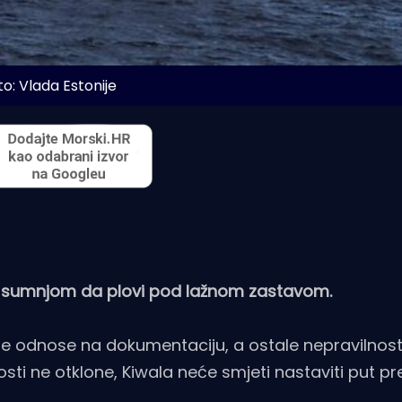
to: Vlada Estonije
pod sumnjom da plovi pod lažnom zastavom.
se odnose na dokumentaciju, a ostale nepravilnosti
osti ne otklone, Kiwala neće smjeti nastaviti put p