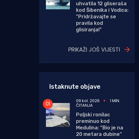
uhvatila 12 gliseraša
kod Šibenika i Vodica:
"Pridržavajte se
pravila kod
glisiranja!"
PRIKAŽI JOŠ VIJESTI
Istaknute objave
09 kol. 2026
1 MIN.
ČITANJA
Poljski ronilac
preminuo kod
Medulina: "Bio je na
20 metara dubine"