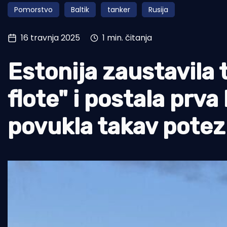
Pomorstvo
Baltik
tanker
Rusija
Pomorstvo
Ribolov
16 travnja 2025
1 min. čitanja
Ekologija
Estonija zaustavila
Tradicija i kultura
flote" i postala prva
povukla takav potez