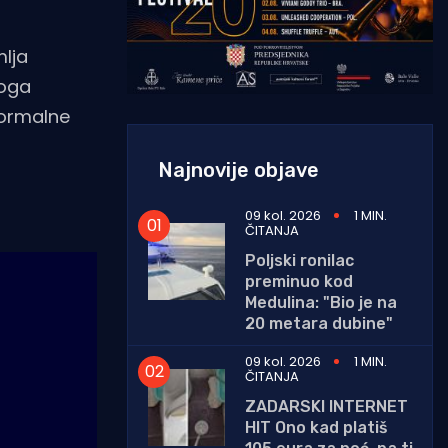
mlja
toga
formalne
Najnovije objave
09 kol. 2026
1 MIN.
ČITANJA
Poljski ronilac
preminuo kod
Medulina: "Bio je na
20 metara dubine"
09 kol. 2026
1 MIN.
ČITANJA
ZADARSKI INTERNET
HIT Ono kad platiš