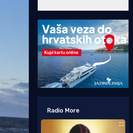
Radio More