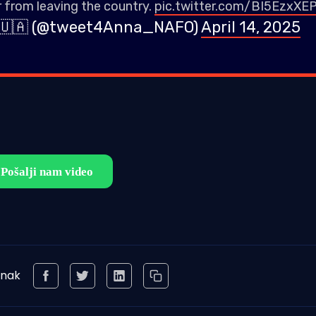
r from leaving the country.
pic.twitter.com/BI5EzxXE
🇷🇵🇱🇺🇦 (@tweet4Anna_NAFO)
April 14, 2025
anak