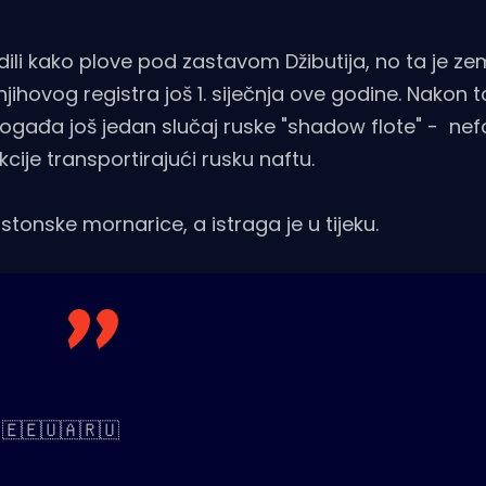
ili kako plove pod zastavom Džibutija, no ta je ze
njihovog registra još 1. siječnja ove godine. Nakon 
 događa još jedan slučaj ruske "shadow flote" - ne
je transportirajući rusku naftu.
onske mornarice, a istraga je u tijeku.
🇪🇪🇺🇦🇷🇺