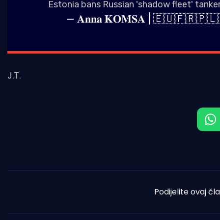
Estonia bans Russian 'shadow fleet' tanke
— 𝐀𝐧𝐧𝐚 𝐊𝐎𝐌𝐒𝐀 | 🇪🇺🇫
J.T.
Podijelite ovaj čl