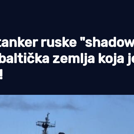
 tanker ruske "shado
 baltička zemlja koja j
!