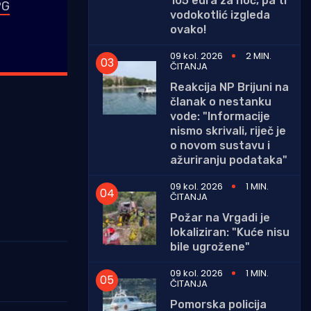
105 eura za noć, pa ti
PG
vodokotlić izgleda
ovako!
09 kol. 2026
2 MIN.
ČITANJA
Reakcija NP Brijuni na
članak o nestanku
vode: "Informacije
nismo skrivali, riječ je
o novom sustavu i
ažuriranju podataka"
09 kol. 2026
1 MIN.
ČITANJA
Požar na Vrgadi je
lokaliziran: "Kuće nisu
bile ugrožene"
09 kol. 2026
1 MIN.
ČITANJA
Pomorska policija