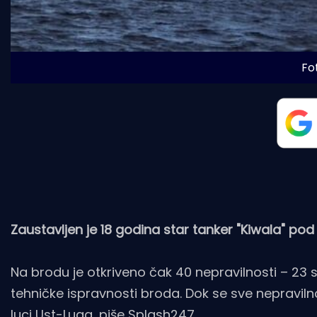
Fo
Zaustavljen je 18 godina star tanker "Kiwala" 
Na brodu je otkriveno čak 40 nepravilnosti – 23 
tehničke ispravnosti broda. Dok se sve nepraviln
luci Ust-Luga, piše
Splash247
.