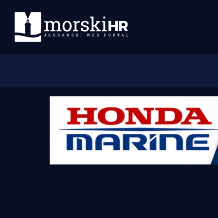
Početna
Morski plus
Morski TV
Obala
Otoci
Turizam i nautika