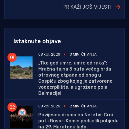
PRIKAŽI JOŠ VIJESTI
Istaknute objave
08 kol. 2026
3 MIN. ČITANJA
„Tko god umre, umre od raka”:
Mračna tajna 5 puta većeg brda
otrovnog otpada od onog u
Gospiću zbog kojeg je zatvoreno
vodocrpilište, a ugroženo pola
Dalmacije!
08 kol. 2026
2 MIN. ČITANJA
Povijesna drama na Neretvi: Crni
put i Gusari Komin podijelili pobjedu
na 29. Maratonu lađa