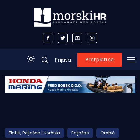
Pretplati se
Prijava
Početna
Morski plus
Morski TV
Obala
Elafiti, Pelješac i Korčula
Pelješac
Orebić
Otoci