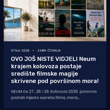
07 kol. 2026
3 MIN. ČITANJA
OVO JOŠ NISTE VIDJELI Neum
krajem kolovoza postaje
središte filmske magije
skrivene pod površinom mora!
NEUM će 27., 28. i 29. kolovoza 2026. ponovno
postati mjesto susreta filma, mora,
umjetnosti i međunarodnih autora. Neum
Underwater