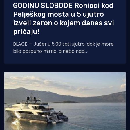
GODINU SLOBODE Ronioci kod
Pelješkog mosta u 5 ujutro
izveli zaron o kojem danas svi
pričaju!
BLACE — Jučer u 5:00 sati ujutro, dok je more
bilo potpuno mirno, a nebo nad
dalmatinskom obalom još obavijeno