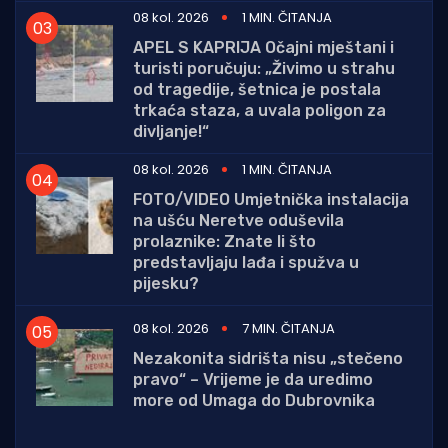
08 kol. 2026
1 MIN. ČITANJA
APEL S KAPRIJA Očajni mještani i
turisti poručuju: „Živimo u strahu
od tragedije, šetnica je postala
trkaća staza, a uvala poligon za
divljanje!“
08 kol. 2026
1 MIN. ČITANJA
FOTO/VIDEO Umjetnička instalacija
na ušću Neretve oduševila
prolaznike: Znate li što
predstavljaju lađa i spužva u
pijesku?
08 kol. 2026
7 MIN. ČITANJA
Nezakonita sidrišta nisu „stečeno
pravo“ – Vrijeme je da uredimo
more od Umaga do Dubrovnika