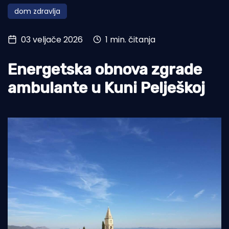
dom zdravlja
Turizam i nautika
Pomorstvo
03 veljače 2026
1 min. čitanja
Ribolov
Energetska obnova zgrade
Ekologija
ambulante u Kuni Pelješkoj
Tradicija i kultura