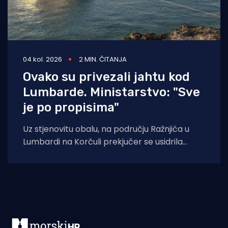
04 kol. 2026
2 MIN. ČITANJA
Ovako su privezali jahtu kod
Lumbarde. Ministarstvo: "Sve
je po propisima"
Uz stjenovitu obalu, na području Ražnjića u
Lumbardi na Korčuli prekjučer se usidrila
jahta. Index piše da je riječ je