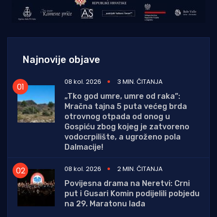
Najnovije objave
08 kol. 2026
3 MIN. ČITANJA
„Tko god umre, umre od raka”:
Mračna tajna 5 puta većeg brda
otrovnog otpada od onog u
Gospiću zbog kojeg je zatvoreno
vodocrpilište, a ugroženo pola
Dalmacije!
08 kol. 2026
2 MIN. ČITANJA
Povijesna drama na Neretvi: Crni
put i Gusari Komin podijelili pobjedu
na 29. Maratonu lađa