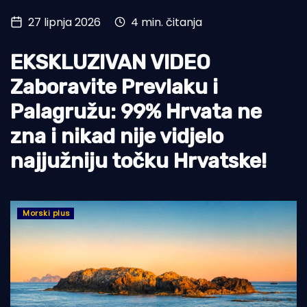
27 lipnja 2026
4 min. čitanja
Turizam i nautika
Pomorstvo
EKSKLUZIVAN VIDEO
Ribolov
Zaboravite Prevlaku i
Palagružu: 99% Hrvata ne
Ekologija
zna i nikad nije vidjelo
Tradicija i kultura
najjužniju točku Hrvatske!
Morski plus