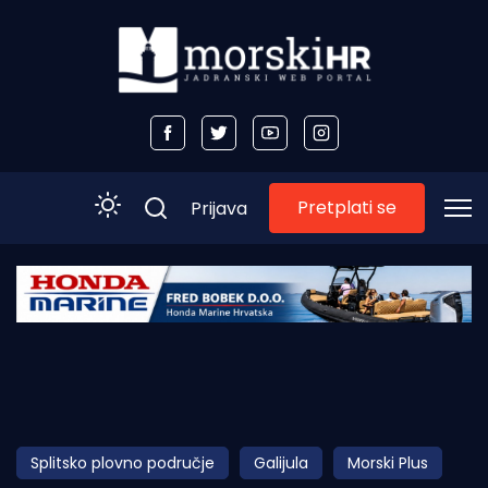
Pretplati se
Prijava
Početna
Morski plus
Morski TV
Obala
Splitsko plovno područje
Galijula
Morski Plus
Otoci