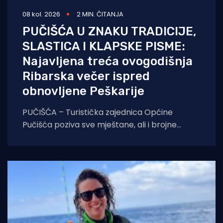
08 kol. 2026
2 MIN. ČITANJA
PUČIŠĆA U ZNAKU TRADICIJE,
SLASTICA I KLAPSKE PISME:
Najavljena treća ovogodišnja
Ribarska večer ispred
obnovljene Peškarije
PUČIŠĆA – Turistička zajednica Općine
Pučišća poziva sve mještane, ali i brojne
goste koji borave na otoku Braču, na treću
ovogodišnju