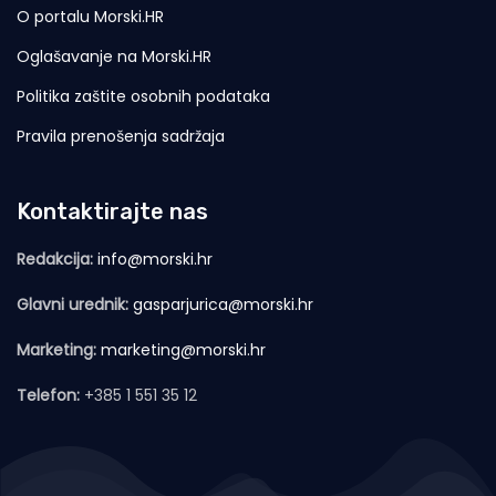
O portalu Morski.HR
Oglašavanje na Morski.HR
Politika zaštite osobnih podataka
Pravila prenošenja sadržaja
Kontaktirajte nas
Redakcija:
info@morski.hr
Glavni urednik:
gasparjurica@morski.hr
Marketing:
marketing@morski.hr
Telefon:
+385 1 551 35 12