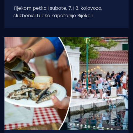
Tijekom petka i subote, 7. i 8. kolovoza,
službenici Lučke kapetanije Rijeka i
pripadajućih ispostava spasili su ukupno četiri
osobe.