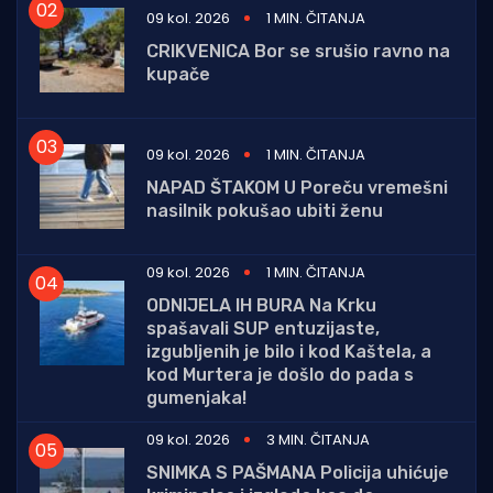
09 kol. 2026
1 MIN. ČITANJA
CRIKVENICA Bor se srušio ravno na
kupače
09 kol. 2026
1 MIN. ČITANJA
NAPAD ŠTAKOM U Poreču vremešni
nasilnik pokušao ubiti ženu
09 kol. 2026
1 MIN. ČITANJA
ODNIJELA IH BURA Na Krku
spašavali SUP entuzijaste,
izgubljenih je bilo i kod Kaštela, a
kod Murtera je došlo do pada s
gumenjaka!
09 kol. 2026
3 MIN. ČITANJA
SNIMKA S PAŠMANA Policija uhićuje