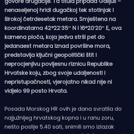
govore drugačije. Ta titula pripada Galijuli –
nenaseljenoj hridi dugačkoj tek stotinjak i
širokoj četrdesetak metara. Smještena na
koordinatama 42°22′35″ N i 16°20′20″ E, ova
kamena ploča, koja jedva strši pet do
jedanaest metara iznad površine mora,
predstavlja ključni geopolitički štit i
neprocjenjivu povijesnu riznicu Republike
Hrvatske koju, zbog svoje udaljenosti i
nepristupačnosti, vjerojatno nikad nije ni
vidjelo 99 posto Hrvata.
Posada Morskog HR ovih je dana svratila do
najjužnijeg hrvatskog kopna i u ranu zoru,
nešto poslije 5.40 sati, snimili smo izlazak