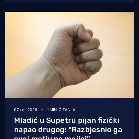
AIDA Lastovo Super
07 kol. 2026
1 MIN. ČITANJA
Mladić u Supetru pijan fizički
napao drugog: "Razbjesnio ga