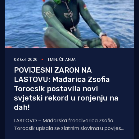
08 kol. 2026
1 MIN. ČITANJA
POVIJESNI ZARON NA
LASTOVU: Mađarica Zsofia
Torocsik postavila novi
svjetski rekord u ronjenju na
dah!
LASTOVO – Mađarska freediverica Zsofia
Torocsik upisala se zlatnim slovima u povijest
ronjenja na dah. Na prestižnom natjecanju