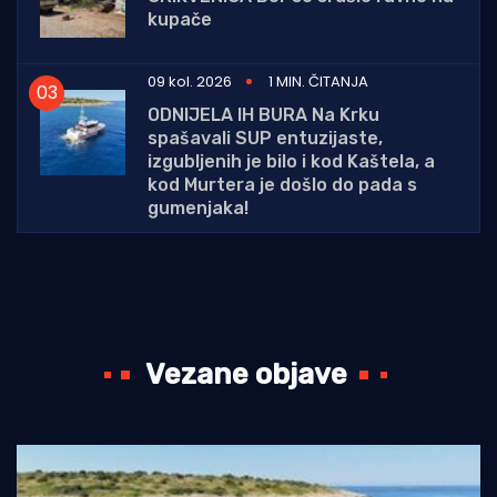
kupače
09 kol. 2026
1 MIN. ČITANJA
ODNIJELA IH BURA Na Krku
spašavali SUP entuzijaste,
izgubljenih je bilo i kod Kaštela, a
kod Murtera je došlo do pada s
gumenjaka!
Vezane objave