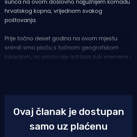
sunca na ovom doslovno najjužnijem komadu
hrvatskog kopna, vrijednom svakog
poštovanja.
Prije točno deset godina na ovom mjestu
snimili smo ploču s točnom geografskom
lokacijom, no ploča nije izdržala zub vremena i
nje danas više nema. Kako danas izgleda,
pogledajte danas u foto i video galeriji koju
vam donosimo u nastavku...
Ovaj članak je dostupan
samo uz plaćenu