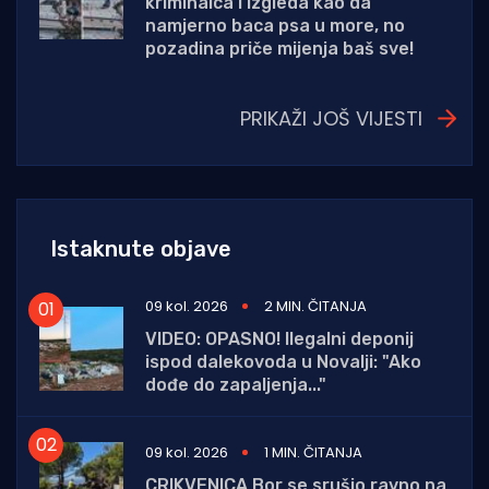
kriminalca i izgleda kao da
namjerno baca psa u more, no
pozadina priče mijenja baš sve!
PRIKAŽI JOŠ VIJESTI
Istaknute objave
09 kol. 2026
2 MIN. ČITANJA
VIDEO: OPASNO! Ilegalni deponij
ispod dalekovoda u Novalji: "Ako
dođe do zapaljenja..."
09 kol. 2026
1 MIN. ČITANJA
CRIKVENICA Bor se srušio ravno na