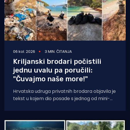
06 kol. 2026
3 MIN. ČITANJA
Kriljanski brodari počistili
jednu uvalu pa poručili:
"Čuvajmo naše more!"
Hrvatska udruga privatnih brodara objavila je
tekst u kojem dio posade s jednog od mini-
kruzera čisti jednu od uvala