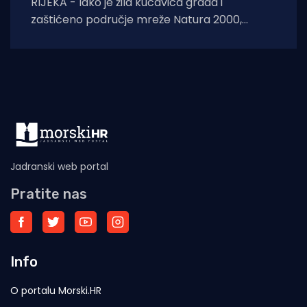
RIJEKA - Iako je žila kucavica grada i
zaštićeno područje mreže Natura 2000,
Rječina se sustavno uništava i pretvara u
odvodni
Jadranski web portal
Pratite nas
Info
O portalu Morski.HR