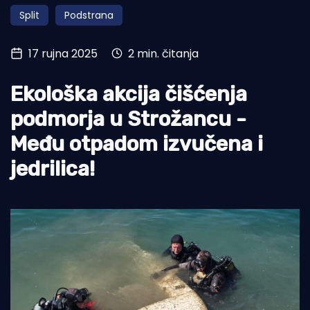
Split
Podstrana
Turizam i nautika
Pomorstvo
17 rujna 2025
2 min. čitanja
Ribolov
Ekološka akcija čišćenja
Ekologija
podmorja u Strožancu -
Tradicija i kultura
Među otpadom izvučena i
jedrilica!