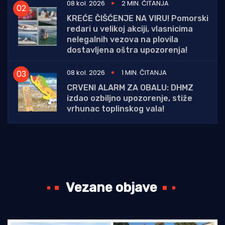
08 kol. 2026
2 MIN. ČITANJA
KREĆE ČIŠĆENJE NA VIRU! Pomorski
redari u velikoj akciji, vlasnicima
nelegalnih vezova na plovila
dostavljena oštra upozorenja!
08 kol. 2026
1 MIN. ČITANJA
CRVENI ALARM ZA OBALU: DHMZ
izdao ozbiljno upozorenje, stiže
vrhunac toplinskog vala!
Vezane objave