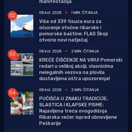
manifestacija
08 kol. 2026
1 MIN. ČITANJA
Više od 339 tisuća eura za
očuvanje otočne ribarske i
pomorske baštine: FLAG Škoji
otvorio novi natječaj
08 kol. 2026
2 MIN. ČITANJA
KREĆE ČIŠĆENJE NA VIRU! Pomorski
redari u velikoj akciji, vlasnicima
nelegalnih vezova na plovila
dostavljena oštra upozorenja!
08 kol. 2026
2 MIN. ČITANJA
PUČIŠĆA U ZNAKU TRADICIJE,
SLASTICA I KLAPSKE PISME:
Najavljena treća ovogodišnja
Ribarska večer ispred obnovljene
Peškarije