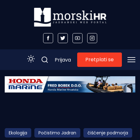
Pretplati se
Prijava
Početna
Morski plus
Morski TV
Obala
Ekologija
Počistimo Jadran
čišćenje podmorja
Otoci