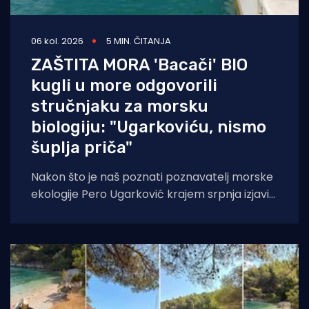
06 kol. 2026
5 MIN. ČITANJA
ZAŠTITA MORA 'Bacači' BIO
kugli u more odgovorili
stručnjaku za morsku
biologiju: "Ugarkoviću, nismo
šuplja priča"
Nakon što je naš poznati poznavatelj morske
ekologije Pero Ugarković krajem srpnja izjavio
kako je bacanje biokugli u more "