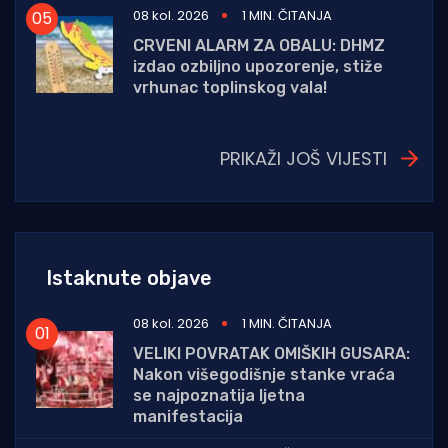
08 kol. 2026
1 MIN. ČITANJA
CRVENI ALARM ZA OBALU: DHMZ
izdao ozbiljno upozorenje, stiže
vrhunac toplinskog vala!
PRIKAŽI JOŠ VIJESTI
Istaknute objave
08 kol. 2026
1 MIN. ČITANJA
VELIKI POVRATAK OMIŠKIH GUSARA:
Nakon višegodišnje stanke vraća
se najpoznatija ljetna
manifestacija