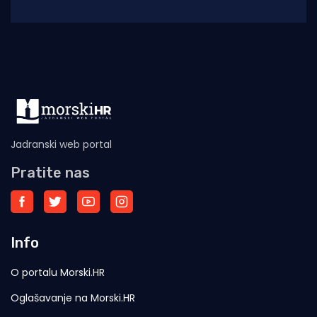
besida, manifestacija posvećena očuvanju
kualjskog
Jadranski web portal
Pratite nas
Info
O portalu Morski.HR
Oglašavanje na Morski.HR