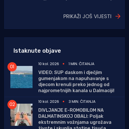
PRIKAŽI JOŠ VIJESTI
Istaknute objave
10 kol. 2026
1 MIN. ČITANJA
VIDEO: SUP daskom i dječjim
gumenjakom na napuhavanje s
djecom krenuli preko jednog od
najprometnijih kanala u Dalmaciji!
10 kol. 2026
3 MIN. ČITANJA
DIVLJANJE E-ROMOBILOM NA
DALMATINSKOJ OBALI: Poljak
ekstremnim vožnjama ugrožava
živote i skuplja stotine tisuća