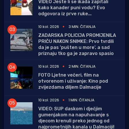
VIDEO Jeste li se ikada zapitali
kako kanader puni vodu? Evo
odgovora iz prve ruke...
10 kol. 2026
3 MIN. ČITANJA
ZADARSKA POLICIJA PROMIJENILA
PRIČU NAKON SNIMKE: Prvo tvrdili
da je pas 'pušten u more', a sad
priznaju tko ga je zapravo spasio
10 kol. 2026
2 MIN. ČITANJA
FOTO Ljetne večeri, film na
otvorenom i uživanje: Kino pod
zvijezdama diljem Dalmacije
10 kol. 2026
1 MIN. ČITANJA
VIDEO: SUP daskom i dječjim
gumenjakom na napuhavanje s
djecom krenuli preko jednog od
najprometnijih kanala u Dalmaciji!