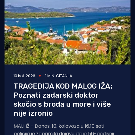
10 kol. 2026
1 MIN. ČITANJA
TRAGEDIJA KOD MALOG IŽA:
Poznati zadarski doktor
skočio s broda u more i više
nije izronio
MALI IŽ - Danas, 10. kolovoza u 16.10 sati
policija je zaprimila dojavu da je 56-godišnji