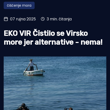
čišćenje mora
Turizam i nautika
Pomorstvo
07 rujna 2025
3 min. čitanja
Ribolov
EKO VIR Čistilo se Virsko
Ekologija
more jer alternative - nema!
Tradicija i kultura