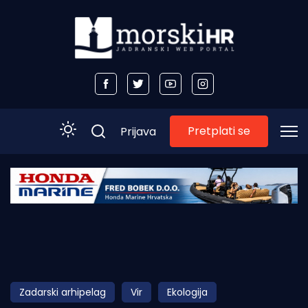
Pretplati se
Prijava
Početna
Morski plus
Morski TV
Obala
Zadarski arhipelag
Vir
Ekologija
Otoci