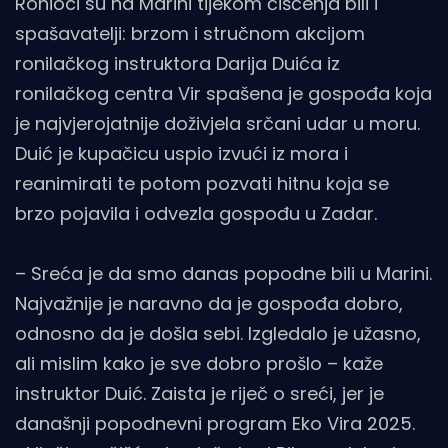
Ronioci su na Marini tijekom čišćenja bili i
spašavatelji: brzom i stručnom akcijom
ronilačkog instruktora Darija Duića iz
ronilačkog centra Vir spašena je gospođa koja
je najvjerojatnije doživjela srčani udar u moru.
Duić je kupačicu uspio izvući iz mora i
reanimirati te potom pozvati hitnu koja se
brzo pojavila i odvezla gospođu u Zadar.
– Sreća je da smo danas popodne bili u Marini.
Najvažnije je naravno da je gospođa dobro,
odnosno da je došla sebi. Izgledalo je užasno,
ali mislim kako je sve dobro prošlo – kaže
instruktor Duić. Zaista je riječ o sreći, jer je
današnji popodnevni program Eko Vira 2025.