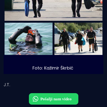
Foto: Kažimir Škrbić
J.T.