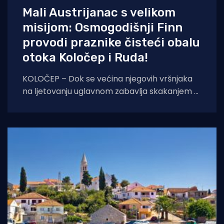
Mali Austrijanac s velikom
misijom: Osmogodišnji Finn
provodi praznike čisteći obalu
otoka Koločep i Ruda!
KOLOČEP – Dok se većina njegovih vršnjaka
na ljetovanju uglavnom zabavlja skakanjem u
more i uživanjem u sladoledu, osmogodišnji
dječak Finn