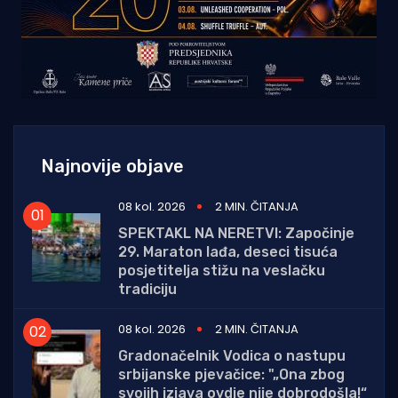
Najnovije objave
08 kol. 2026
2 MIN. ČITANJA
SPEKTAKL NA NERETVI: Započinje
29. Maraton lađa, deseci tisuća
posjetitelja stižu na veslačku
tradiciju
08 kol. 2026
2 MIN. ČITANJA
Gradonačelnik Vodica o nastupu
srbijanske pjevačice: "„Ona zbog
svojih izjava ovdje nije dobrodošla!“