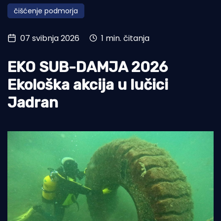
čišćenje podmorja
Turizam i nautika
Pomorstvo
07 svibnja 2026
1 min. čitanja
Ribolov
EKO SUB-DAMJA 2026
Ekologija
Ekološka akcija u lučici
Tradicija i kultura
Jadran