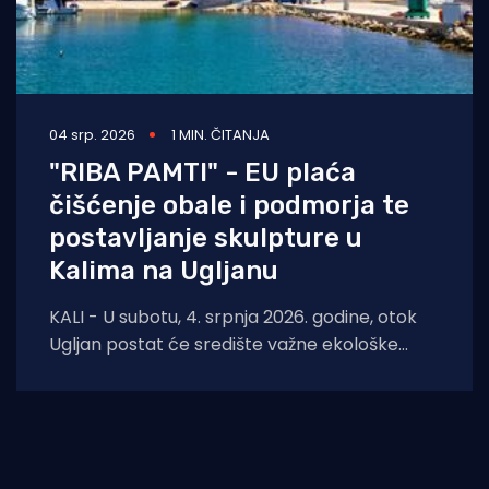
04 srp. 2026
1 MIN. ČITANJA
"RIBA PAMTI" - EU plaća
čišćenje obale i podmorja te
postavljanje skulpture u
Kalima na Ugljanu
KALI - U subotu, 4. srpnja 2026. godine, otok
Ugljan postat će središte važne ekološke
inicijative. U sklopu projekta „Riba pamti