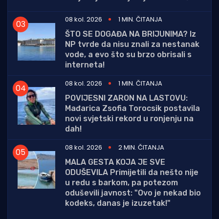
08 kol. 2026
1 MIN. ČITANJA
ŠTO SE DOGAĐA NA BRIJUNIMA? Iz
NP tvrde da nisu znali za nestanak
vode, a evo što su brzo obrisali s
interneta!
08 kol. 2026
1 MIN. ČITANJA
POVIJESNI ZARON NA LASTOVU:
Mađarica Zsofia Torocsik postavila
novi svjetski rekord u ronjenju na
dah!
08 kol. 2026
2 MIN. ČITANJA
MALA GESTA KOJA JE SVE
ODUŠEVILA Primijetili da nešto nije
u redu s barkom, pa potezom
oduševili javnost: "Ovo je nekad bio
kodeks, danas je izuzetak!"