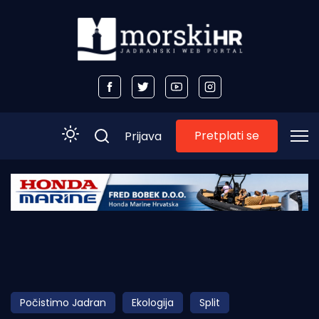
Pretplati se
Prijava
Početna
Morski plus
Morski TV
Obala
Počistimo Jadran
Ekologija
Split
Otoci