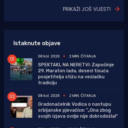
PRIKAŽI JOŠ VIJESTI
Istaknute objave
08 kol. 2026
2 MIN. ČITANJA
SPEKTAKL NA NERETVI: Započinje
29. Maraton lađa, deseci tisuća
posjetitelja stižu na veslačku
tradiciju
08 kol. 2026
2 MIN. ČITANJA
Gradonačelnik Vodica o nastupu
srbijanske pjevačice: "„Ona zbog
svojih izjava ovdje nije dobrodošla!“