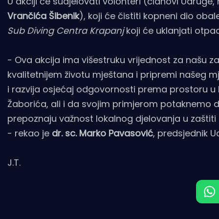
U akciji će sudjelovati volonteri (članovi Udruge, m
Vrančića Šibenik
), koji će čistiti kopneni dio obal
Sub Diving Centra Krapanj
koji će uklanjati otpa
- Ova akcija ima višestruku vrijednost za našu z
kvalitetnijem životu mještana i pripremi našeg m
i razvija osjećaj odgovornosti prema prostoru u 
Žaborića, ali i da svojim primjerom potaknemo dr
prepoznaju važnost lokalnog djelovanja u zaštiti
- rekao je
dr. sc. Marko Pavasović
, predsjednik 
J.T.