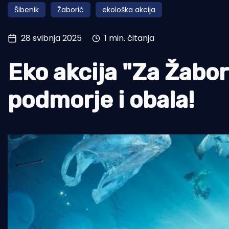
Šibenik
Žaborić
ekološka akcija
Pomorstvo
Ribolov
28 svibnja 2025
1 min. čitanja
Ekologija
Eko akcija "Za Žabor
Tradicija i kultura
podmorje i obala!