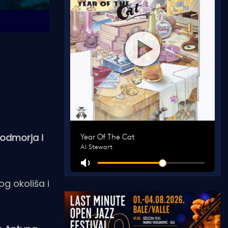
podmorja i
og okoliša i