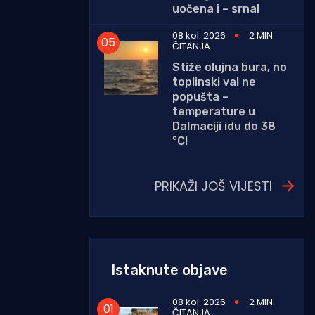
uočena i – srna!
08 kol. 2026
2 MIN.
ČITANJA
Stiže olujna bura, no
toplinski val ne
popušta –
temperature u
Dalmaciji idu do 38
°C!
PRIKAŽI JOŠ VIJESTI
Istaknute objave
08 kol. 2026
2 MIN.
ČITANJA