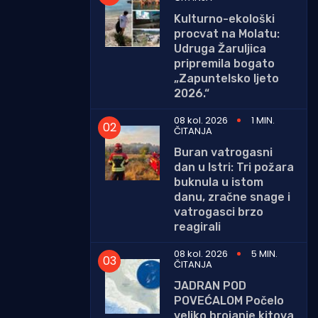
Kulturno-ekološki
procvat na Molatu:
Udruga Žaruljica
pripremila bogato
„Zapuntelsko ljeto
2026.“
08 kol. 2026
1 MIN.
ČITANJA
Buran vatrogasni
dan u Istri: Tri požara
buknula u istom
danu, zračne snage i
vatrogasci brzo
reagirali
08 kol. 2026
5 MIN.
ČITANJA
JADRAN POD
POVEĆALOM Počelo
veliko brojanje kitova