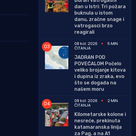
Buran vatrogasni
dan u Istri: Tri požara
buknula u istom
danu, zračne snage i
vatrogasci brzo
reagirali
08 kol. 2026
5 MIN.
ČITANJA
JADRAN POD
POVEĆALOM Počelo
veliko brojanje kitova
i dupina iz zraka, evo
što se događa na
našem moru
08 kol. 2026
2 MIN.
ČITANJA
Kilometarske kolone i
nesreće, prekinuta
katamaranska linija
za Pag, a na A1