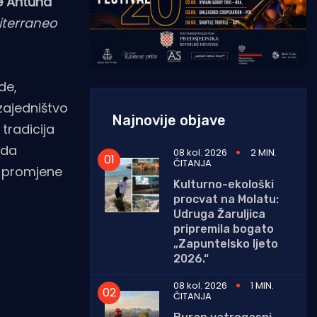
e Antuna
iterraneo
de,
zajedništvo
Najnovije objave
tradicija
 da
08 kol. 2026
2 MIN.
ČITANJA
e promjene
Kulturno-ekološki
procvat na Molatu:
Udruga Žaruljica
pripremila bogato
„Zapuntelsko ljeto
2026.“
08 kol. 2026
1 MIN.
ČITANJA