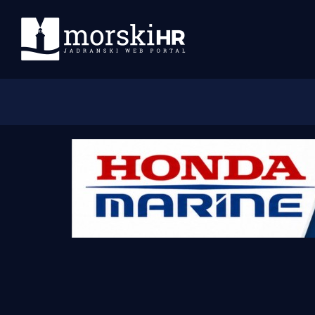
Početna
Morski plus
Morski TV
Obala
Otoci
Turizam i nautika