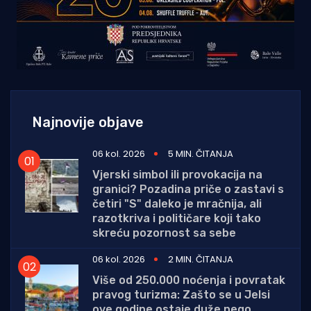
Najnovije objave
06 kol. 2026
5 MIN. ČITANJA
Vjerski simbol ili provokacija na
granici? Pozadina priče o zastavi s
četiri "S" daleko je mračnija, ali
razotkriva i političare koji tako
skreću pozornost sa sebe
06 kol. 2026
2 MIN. ČITANJA
Više od 250.000 noćenja i povratak
pravog turizma: Zašto se u Jelsi
ove godine ostaje duže nego