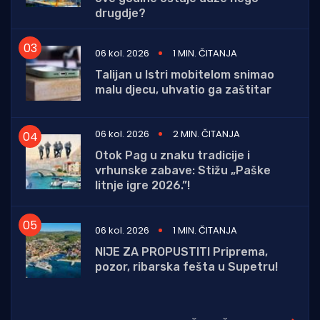
drugdje?
06 kol. 2026
1 MIN. ČITANJA
Talijan u Istri mobitelom snimao
malu djecu, uhvatio ga zaštitar
06 kol. 2026
2 MIN. ČITANJA
Otok Pag u znaku tradicije i
vrhunske zabave: Stižu „Paške
litnje igre 2026.”!
06 kol. 2026
1 MIN. ČITANJA
NIJE ZA PROPUSTITI Priprema,
pozor, ribarska fešta u Supetru!