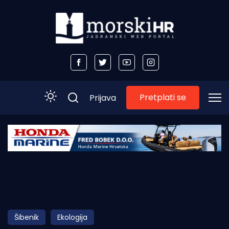
Pretplati se
Prijava
Početna
Morski plus
Morski TV
Obala
Šibenik
Ekologija
Otoci