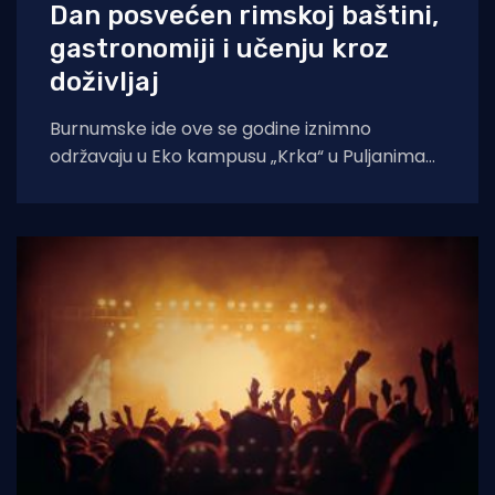
Dan posvećen rimskoj baštini,
gastronomiji i učenju kroz
doživljaj
Burnumske ide ove se godine iznimno
održavaju u Eko kampusu „Krka“ u Puljanima
zbog konzervatorskih radova na dosadašnjoj
lokaciji, rimskom