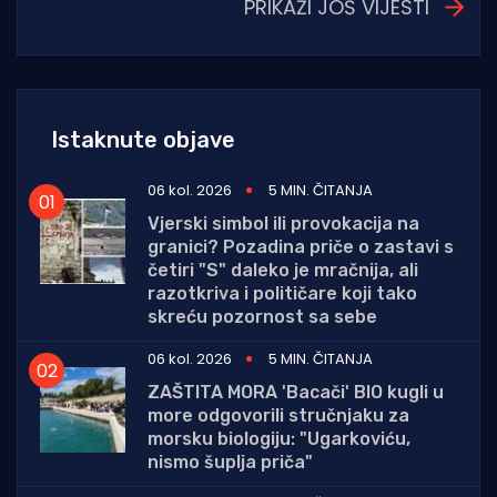
PRIKAŽI JOŠ VIJESTI
Istaknute objave
06 kol. 2026
5 MIN. ČITANJA
Vjerski simbol ili provokacija na
granici? Pozadina priče o zastavi s
četiri "S" daleko je mračnija, ali
razotkriva i političare koji tako
skreću pozornost sa sebe
06 kol. 2026
5 MIN. ČITANJA
ZAŠTITA MORA 'Bacači' BIO kugli u
more odgovorili stručnjaku za
morsku biologiju: "Ugarkoviću,
nismo šuplja priča"