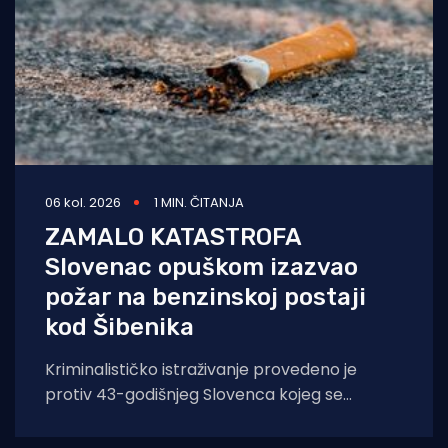
06 kol. 2026
1 MIN. ČITANJA
ZAMALO KATASTROFA
Slovenac opuškom izazvao
požar na benzinskoj postaji
kod Šibenika
Kriminalističko istraživanje provedeno je
protiv 43-godišnjeg Slovenca kojeg se
sumnjiči da je opuškom cigarete izazvao
požar. Incident se dogodio