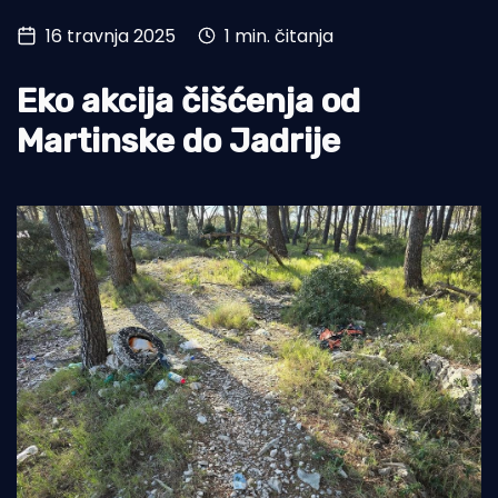
16 travnja 2025
1 min. čitanja
Turizam i nautika
Pomorstvo
Eko akcija čišćenja od
Ribolov
Martinske do Jadrije
Ekologija
Tradicija i kultura