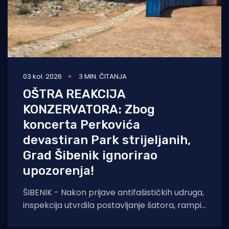
03 kol. 2026
3 MIN. ČITANJA
OŠTRA REAKCIJA
KONZERVATORA: Zbog
koncerta Perkovića
devastiran Park strijeljanih,
Grad Šibenik ignorirao
upozorenja!
ŠIBENIK - Nakon prijave antifašističkih udruga,
inspekcija utvrdila postavljanje šatora, rampi i
sječu stabala na mjestu pogibije Rade