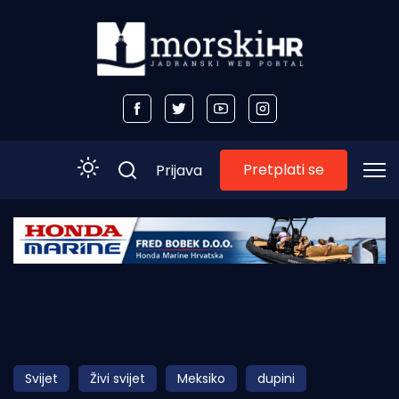
Pretplati se
Prijava
Početna
Morski plus
Morski TV
Obala
Svijet
Živi svijet
Meksiko
dupini
Otoci