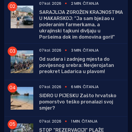
07 kol. 2026
2 MIN. ČITANJA
SARAJLIJA ZGROŽEN KRAJNOSTIMA
U MAKARSKOJ: "Ja sam bježao u
poderanim farmerkama, a
ukrajinski tajkuni divljaju u
Poršeima dok im domovina gori!"
07 kol. 2026
3 MIN. ČITANJA
Od sudara i zadnjeg mjesta do
povijesnog srebra: Nevjerojatan
preokret Lađarica u plavom!
07 kol. 2026
6 MIN. ČITANJA
SIDRO U PIJESKU Zašto hrvatsko
pomorstvo teško pronalazi svoj
smjer?
07 kol. 2026
1 MIN. ČITANJA
STOP "REZERVACIJI" PLAŽE