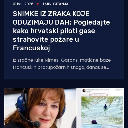
01 kol. 2026
1 MIN. ČITANJA
SNIMKE IZ ZRAKA KOJE
ODUZIMAJU DAH: Pogledajte
kako hrvatski piloti gase
strahovite požare u
Francuskoj
Iz zračne luke Nîmes-Garons, matične baze
francuskih protupožarnih snaga, danas se
javio kapetan hrvatske posade Canadaira
bojnik Igor Mindoljević: