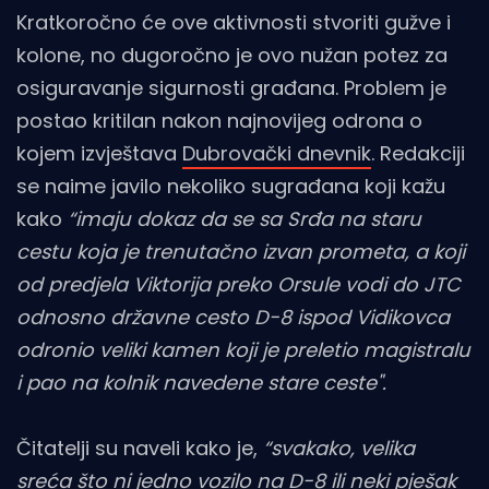
Kratkoročno će ove aktivnosti stvoriti gužve i
kolone, no dugoročno je ovo nužan potez za
osiguravanje sigurnosti građana. Problem je
postao kritilan nakon najnovijeg odrona o
kojem izvještava
Dubrovački dnevnik
. Redakciji
se naime javilo nekoliko sugrađana koji kažu
kako
“imaju dokaz da se sa Srđa na staru
cestu koja je trenutačno izvan prometa, a koji
od predjela Viktorija preko Orsule vodi do JTC
odnosno državne cesto D-8 ispod Vidikovca
odronio veliki kamen koji je preletio magistralu
i pao na kolnik navedene stare ceste".
Čitatelji su naveli kako je,
“svakako, velika
sreća što ni jedno vozilo na D-8 ili neki pješak