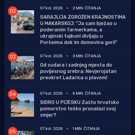
07 kol. 2026
2 MIN. ČITANJA
SARAJLIJA ZGROŽEN KRAJNOSTIMA
U MAKARSKOJ: "Ja sam bježao u
poderanim farmerkama, a
ukrajinski tajkuni divljaju u
Poršeima dok im domovina gori!"
07 kol. 2026
3 MIN. ČITANJA
Od sudara i zadnjeg mjesta do
povijesnog srebra: Nevjerojatan
preokret Lađarica u plavom!
07 kol. 2026
6 MIN. ČITANJA
SIDRO U PIJESKU Zašto hrvatsko
pomorstvo teško pronalazi svoj
smjer?
07 kol. 2026
1 MIN. ČITANJA