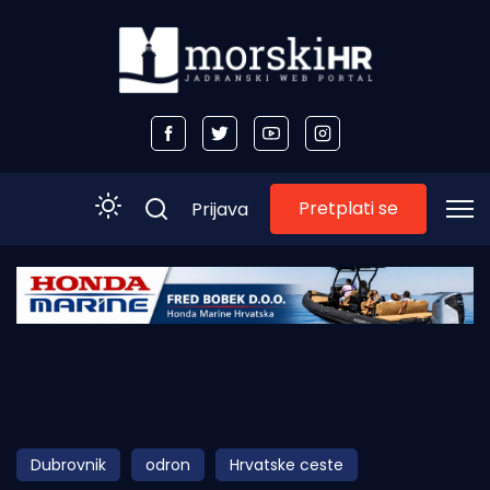
Pretplati se
Prijava
Početna
Morski plus
Morski TV
Obala
Dubrovnik
odron
Hrvatske ceste
Otoci