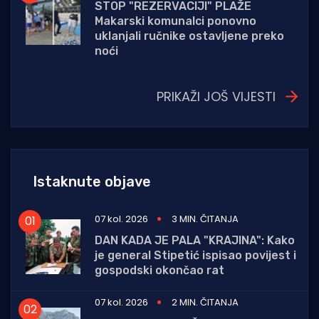
STOP "REZERVACIJI" PLAŽE
Makarski komunalci ponovno
uklanjali ručnike ostavljene preko
noći
PRIKAŽI JOŠ VIJESTI
Istaknute objave
07 kol. 2026
3 MIN. ČITANJA
DAN KADA JE PALA "KRAJINA": Kako
je general Stipetić ispisao povijest i
gospodski okončao rat
07 kol. 2026
2 MIN. ČITANJA