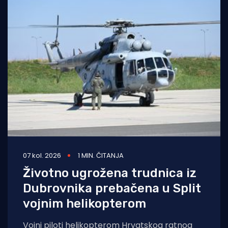
07 kol. 2026
1 MIN. ČITANJA
Životno ugrožena trudnica iz
Dubrovnika prebačena u Split
vojnim helikopterom
Vojni piloti helikopterom Hrvatskog ratnog