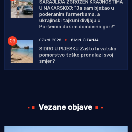
SARAJLIJA ZGROŽEN KRAJNOSTIMA
U MAKARSKOJ: "Ja sam bježao u
poderanim farmerkama, a
ukrajinski tajkuni divljaju u
Poršeima dok im domovina gori!"
07 kol. 2026
6 MIN. ČITANJA
SIDRO U PIJESKU Zašto hrvatsko
pomorstvo teško pronalazi svoj
smjer?
Vezane objave