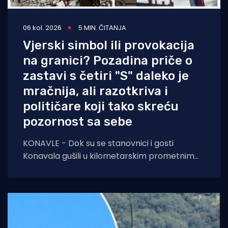
06 kol. 2026
5 MIN. ČITANJA
Vjerski simbol ili provokacija
na granici? Pozadina priče o
zastavi s četiri "S" daleko je
mračnija, ali razotkriva i
političare koji tako skreću
pozornost sa sebe
KONAVLE - Dok su se stanovnici i gosti
Konavala gušili u kilometarskim prometnim
čepovima na jedinoj lokalnoj cesti, načelniku
Boži Lasiću