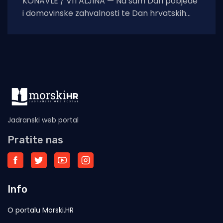
KONAVLE / VITALJINA — Na sam Dan pobjede
i domovinske zahvalnosti te Dan hrvatskih
branitelja, na crkvi sv. Ilije iznad Vitaljine, koja
Jadranski web portal
Pratite nas
Info
O portalu Morski.HR