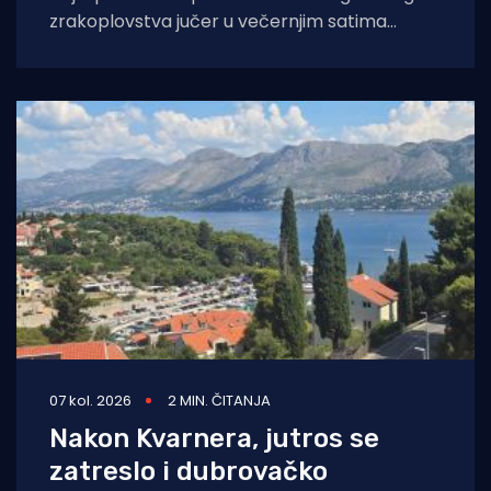
zrakoplovstva jučer u večernjim satima
prevezli su životno ugroženu trudnicu iz Opće
bolnice Dubrovnik u
07 kol. 2026
2 MIN. ČITANJA
Nakon Kvarnera, jutros se
zatreslo i dubrovačko