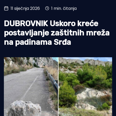
11 siječnja 2026
1 min. čitanja
Turizam i nautika
Pomorstvo
DUBROVNIK Uskoro kreće
Ribolov
postavljanje zaštitnih mreža
na padinama Srđa
Ekologija
Tradicija i kultura