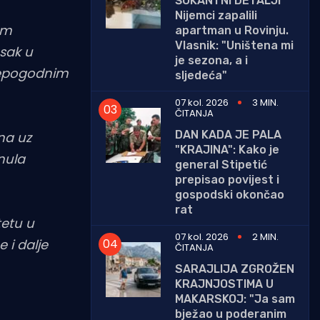
ŠOKANTNI DETALJI
Nijemci zapalili
om
apartman u Rovinju.
Vlasnik: "Uništena mi
esak u
je sezona, a i
 nepogodnim
sljedeća"
07 kol. 2026
3 MIN.
ČITANJA
DAN KADA JE PALA
na uz
"KRAJINA": Kako je
inula
general Stipetić
prepisao povijest i
gospodski okončao
rat
tetu u
07 kol. 2026
2 MIN.
e i dalje
ČITANJA
SARAJLIJA ZGROŽEN
KRAJNJOSTIMA U
MAKARSKOJ: "Ja sam
bježao u poderanim