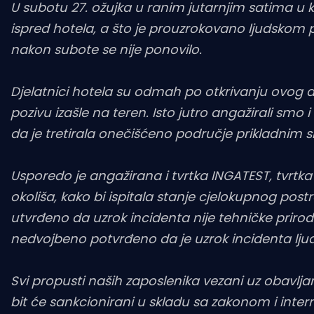
U subotu 27. ožujka u ranim jutarnjim satima u ko
ispred hotela, a što je prouzrokovano ljudskom 
nakon subote se nije ponovilo.
Djelatnici hotela su odmah po otkrivanju ovog d
pozivu izašle na teren. Isto jutro angažirali smo i
da je tretirala onečišćeno područje prikladnim sre
Usporedo je angažirana i tvrtka INGATEST, tvrtka s
okoliša, kako bi ispitala stanje cjelokupnog post
utvrđeno da uzrok incidenta nije tehničke priro
nedvojbeno potvrđeno da je uzrok incidenta lju
Svi propusti naših zaposlenika vezani uz obavlja
bit će sankcionirani u skladu sa zakonom i inter