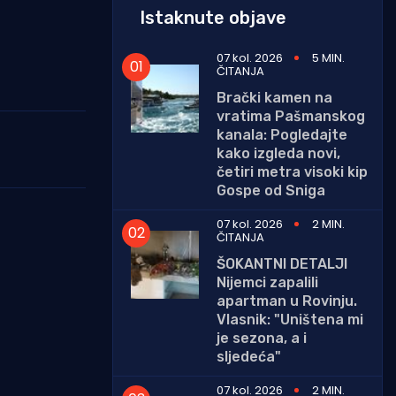
Istaknute objave
07 kol. 2026
5 MIN.
ČITANJA
Brački kamen na
vratima Pašmanskog
kanala: Pogledajte
kako izgleda novi,
četiri metra visoki kip
Gospe od Sniga
07 kol. 2026
2 MIN.
ČITANJA
ŠOKANTNI DETALJI
Nijemci zapalili
apartman u Rovinju.
Vlasnik: "Uništena mi
je sezona, a i
sljedeća"
07 kol. 2026
2 MIN.