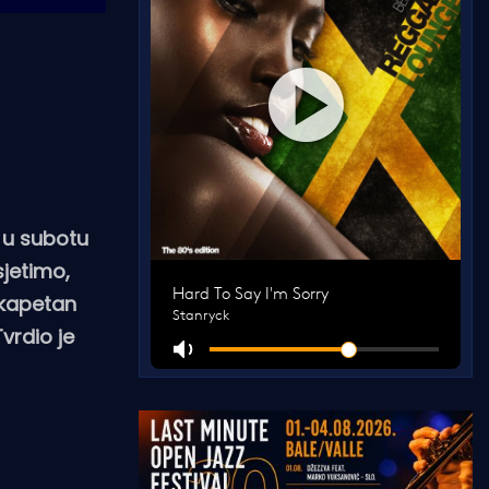
o u subotu
sjetimo,
 kapetan
vrdio je