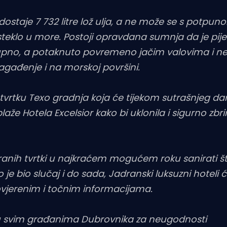
staje 7 732 litre lož ulja, a ne može se s potpun
 isteklo u more. Postoji opravdana sumnja da je pij
ostupno, a potaknuto povremeno jačim valovima i
agađenje i na morskoj površini.
tvrtku Texo gradnja koja će tijekom sutrašnjeg da
aže Hotela Excelsior kako bi uklonila i sigurno zbr
iranih tvrtki u najkraćem mogućem roku sanirati š
 je bio slučaj i do sada, Jadranski luksuzni hoteli ć
rovjerenim i točnim informacijama.
priku svim građanima Dubrovnika za neugodnosti