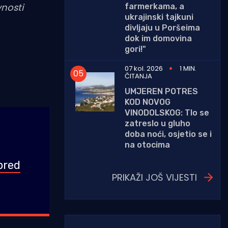
nosti
farmerkama, a
ukrajinski tajkuni
divljaju u Poršeima
dok im domovina
gori!"
07 kol. 2026
1 MIN.
ČITANJA
UMJEREN POTRES
KOD NOVOG
VINODOLSKOG: Tlo se
zatreslo u gluho
doba noći, osjetio se i
na otocima
pred
PRIKAŽI JOŠ VIJESTI