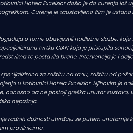
tlovnici Hotela Excelsior došlo je do curenja lož u
pogreškom. Curenje je zaustavljeno čim je ustanov
ogađaja o tome obavijestili nadležne službe, koje
 specijaliziranu tvrtku CIAN koja je pristupila sanaci
dstvima te postavila brane. Intervencija je i dalje 
pecijalizirana za zaštitu na radu, zaštitu od požara
rojenja u kotlovnici Hotela Excelsior. Njihovim je n
de, odnosno da ne postoji greška unutar sustava, v
dska nepažnja.
nje radnih dužnosti utvrđuju se putem unutarnje k
nim pravilnicima.