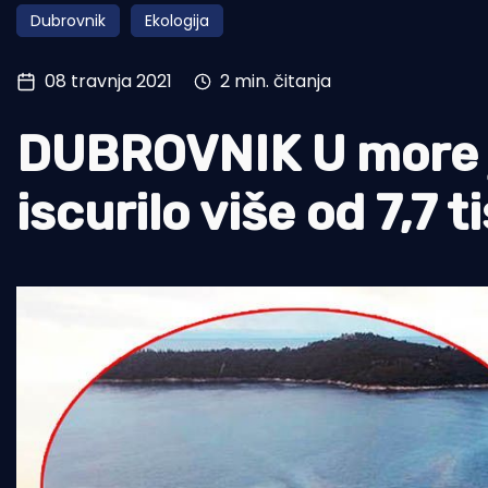
Dubrovnik
Ekologija
Pomorstvo
Ribolov
08 travnja 2021
2 min. čitanja
Ekologija
DUBROVNIK U more 
Tradicija i kultura
iscurilo više od 7,7 ti