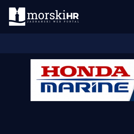
Početna
Morski plus
Morski TV
Obala
Otoci
Turizam i nautika