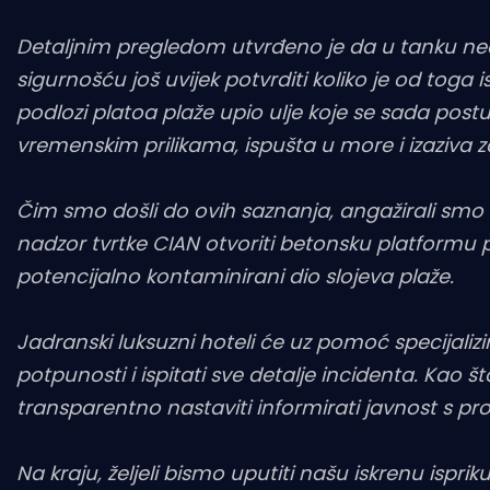
Detaljnim pregledom utvrđeno je da u tanku nedo
sigurnošću još uvijek potvrditi koliko je od toga
podlozi platoa plaže upio ulje koje se sada p
vremenskim prilikama, ispušta u more i izaziva z
Čim smo došli do ovih saznanja, angažirali smo 
nadzor tvrtke CIAN otvoriti betonsku platformu pl
potencijalno kontaminirani dio slojeva plaže.
Jadranski luksuzni hoteli će uz pomoć specijaliz
potpunosti i ispitati sve detalje incidenta. Kao što
transparentno nastaviti informirati javnost s p
Na kraju, željeli bismo uputiti našu iskrenu is