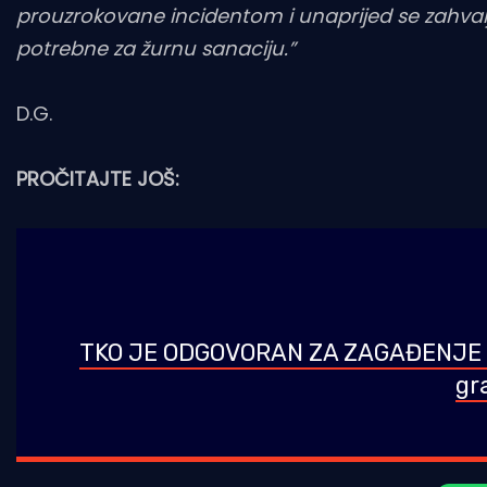
prouzrokovane incidentom i unaprijed se zahval
potrebne za žurnu sanaciju.”
D.G.
PROČITAJTE JOŠ:
TKO JE ODGOVORAN ZA ZAGAĐENJE U 
gr