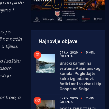
lja na plažu
ljeno i
 su po
ji na način
Najnovije objave
u tijeku.
07 kol. 2026
5 MIN.
ČITANJA
 i zaštitu
Brački kamen na
alazom
vratima Pašmanskog
kanala: Pogledajte
eć je
kako izgleda novi,
četiri metra visoki kip
Gospe od Sniga
ontrole, a
07 kol. 2026
2 MIN.
ČITANJA