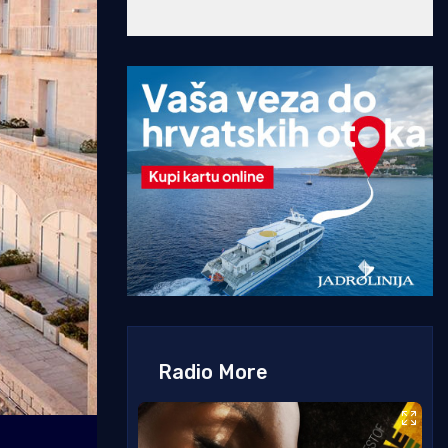
Radio More