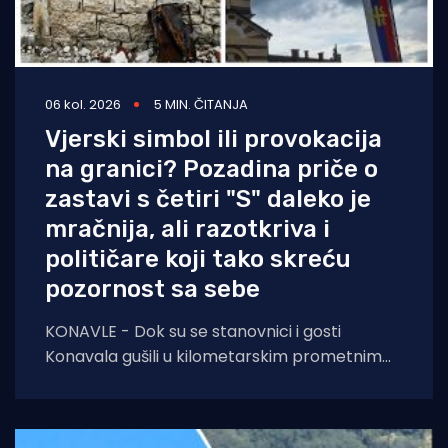
06 kol. 2026
5 MIN. ČITANJA
Vjerski simbol ili provokacija
na granici? Pozadina priče o
zastavi s četiri "S" daleko je
mračnija, ali razotkriva i
političare koji tako skreću
pozornost sa sebe
KONAVLE - Dok su se stanovnici i gosti
Konavala gušili u kilometarskim prometnim
čepovima na jedinoj lokalnoj cesti, načelniku
Boži Lasiću