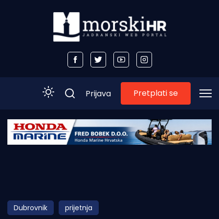
Pretplati se
Prijava
Početna
Morski plus
Morski TV
Obala
Dubrovnik
prijetnja
Otoci