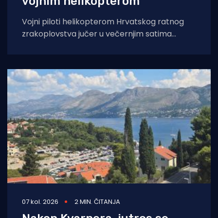
vojnim helikopterom
Vojni piloti helikopterom Hrvatskog ratnog
zrakoplovstva jučer u večernjim satima
prevezli su životno ugroženu trudnicu iz Opće
bolnice Dubrovnik u
07 kol. 2026
2 MIN. ČITANJA