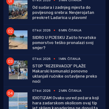
07 kol. 2026
3 MIN. ČITANJA
Od sudara i zadnjeg mjesta do
povijesnog srebra: Nevjerojatan
preokret Lađarica u plavom!
07 kol. 2026
6 MIN. ČITANJA
SIDRO U PIJESKU Zašto hrvatsko
pomorstvo teško pronalazi svoj
smjer?
07 kol. 2026
1 MIN. ČITANJA
STOP "REZERVACIJI" PLAŽE
Makarski komunalci ponovno
uklanjali ručnike ostavljene preko
noći
07 kol. 2026
2 MIN. ČITANJA
IDIOTIZAM Ovako usred požara koji
hara zadarskom okolicom ovaj tip
jet skijem kanaderima ne dopušta