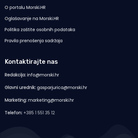
O portalu Morski.HR
Oglašavanje na Morski.HR
Politika zaštite osobnih podataka
Pravila prenošenja sadržaja
Kontaktirajte nas
Redakcija:
info@morski.hr
Glavni urednik:
gasparjurica@morski.hr
Marketing:
marketing@morski.hr
Telefon:
+385 1 551 35 12