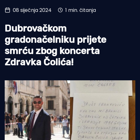
08 siječnja 2024
1 min. čitanja
Turizam i nautika
Pomorstvo
Dubrovačkom
Ribolov
gradonačelniku prijete
smrću zbog koncerta
Ekologija
Zdravka Čolića!
Tradicija i kultura