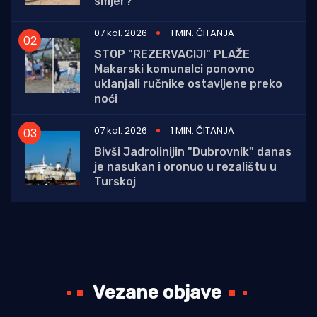
smjer?
07 kol. 2026
1 MIN. ČITANJA
STOP "REZERVACIJI" PLAŽE
Makarski komunalci ponovno
uklanjali ručnike ostavljene preko
noći
07 kol. 2026
1 MIN. ČITANJA
Bivši Jadrolinijin "Dubrovnik" danas
je nasukan i oronuo u rezalištu u
Turskoj
Vezane objave