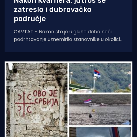
Nakon Kvarnera, jutros se
zatreslo i dubrovačko
područje
CAVTAT - Nakon što je u gluho doba noći
podrhtavanje uznemirilo stanovnike u okolici
Novog Vinodolskog, jutros se zatreslo i tlo