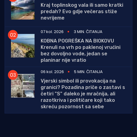
Kraj toplinskog vala ili samo kratki
predah? Evo gdje večeras stiže
nevrijeme
07 kol. 2026
3 MIN. ČITANJA
KOBNA POGREŠKA NA BIOKOVU
Krenuli na vrh po paklenoj vrućini
bez dovoljno vode, jedan se
planinar nije vratio
06 kol. 2026
5 MIN. ČITANJA
Vjerski simbol ili provokacija na
granici? Pozadina priče o zastavi s
četiri "S" daleko je mračnija, ali
razotkriva i političare koji tako
skreću pozornost sa sebe