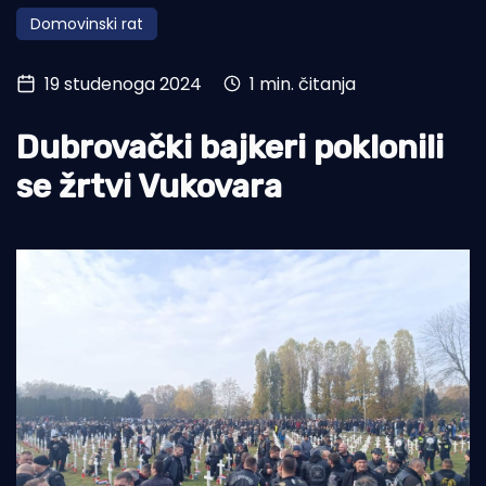
Domovinski rat
Turizam i nautika
Pomorstvo
19 studenoga 2024
1 min. čitanja
Ribolov
Dubrovački bajkeri poklonili
Ekologija
se žrtvi Vukovara
Tradicija i kultura