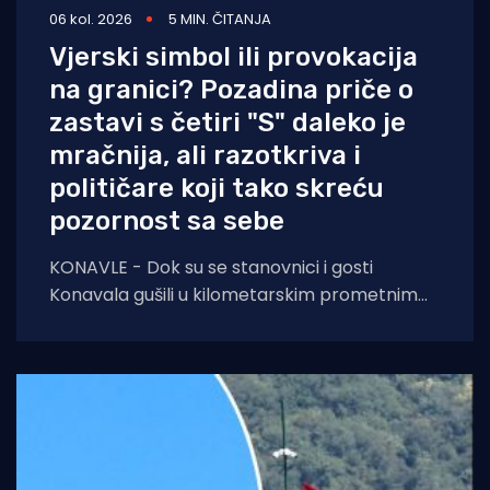
06 kol. 2026
5 MIN. ČITANJA
Vjerski simbol ili provokacija
na granici? Pozadina priče o
zastavi s četiri "S" daleko je
mračnija, ali razotkriva i
političare koji tako skreću
pozornost sa sebe
KONAVLE - Dok su se stanovnici i gosti
Konavala gušili u kilometarskim prometnim
čepovima na jedinoj lokalnoj cesti, načelniku
Boži Lasiću