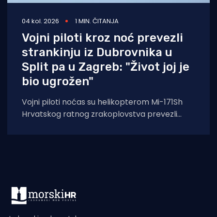
04 kol. 2026
1 MIN. ČITANJA
Vojni piloti kroz noć prevezli
strankinju iz Dubrovnika u
Split pa u Zagreb: "Život joj je
bio ugrožen"
Vojni piloti noćas su helikopterom Mi-171Sh
Hrvatskog ratnog zrakoplovstva prevezli
životno ugroženu stranu državljanku i
medicinski tim iz Opće