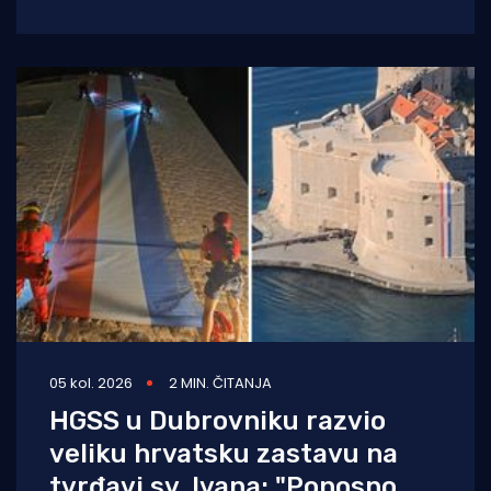
branitelja, na crkvi sv. Ilije iznad Vitaljine, koja
05 kol. 2026
2 MIN. ČITANJA
HGSS u Dubrovniku razvio
veliku hrvatsku zastavu na
tvrđavi sv. Ivana: "Ponosno