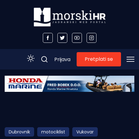
Pretplati se
Prijava
Početna
Morski plus
Morski TV
Obala
Dubrovnik
motociklist
Vukovar
Otoci