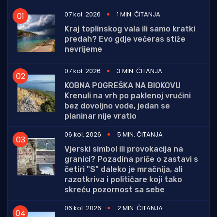
07 kol. 2026
1 MIN. ČITANJA
Kraj toplinskog vala ili samo kratki
predah? Evo gdje večeras stiže
nevrijeme
07 kol. 2026
3 MIN. ČITANJA
KOBNA POGREŠKA NA BIOKOVU
Krenuli na vrh po paklenoj vrućini
bez dovoljno vode, jedan se
planinar nije vratio
06 kol. 2026
5 MIN. ČITANJA
Vjerski simbol ili provokacija na
granici? Pozadina priče o zastavi s
četiri "S" daleko je mračnija, ali
razotkriva i političare koji tako
skreću pozornost sa sebe
06 kol. 2026
2 MIN. ČITANJA