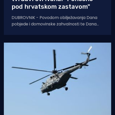
pod hrvatskom zastavom"
DUBROVNIK - Povodom obilježavanja Dana
pobjede i domovinske zahvalnosti te Dana
hrvatskih branitelja, pripadnici Hrvatske
gorske službe spašavanja (HGSS) Stanice
Dubrovnik