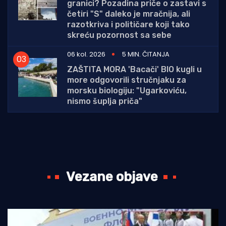
granici? Pozadina priče o zastavi s
četiri "S" daleko je mračnija, ali
razotkriva i političare koji tako
skreću pozornost sa sebe
06 kol. 2026
5 MIN. ČITANJA
ZAŠTITA MORA 'Bacači' BIO kugli u
more odgovorili stručnjaku za
morsku biologiju: "Ugarkoviću,
nismo šuplja priča"
Vezane objave