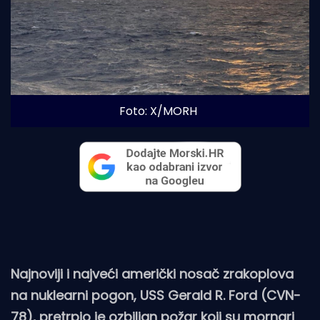
Foto: X/MORH
Najnoviji i najveći američki nosač zrakoplova
na nuklearni pogon, USS Gerald R. Ford (CVN-
78), pretrpio je ozbiljan požar koji su mornari