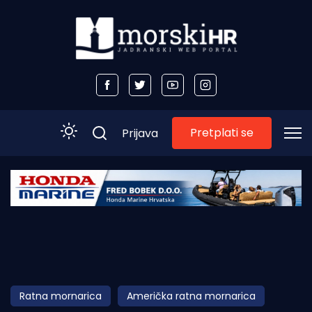
Pretplati se
Prijava
Početna
Morski plus
Morski TV
Obala
Ratna mornarica
Američka ratna mornarica
Otoci