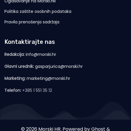
Oglašavanje na Morski.HR
Politika zaštite osobnih podataka
Pravila prenošenja sadržaja
Kontaktirajte nas
Redakcija:
info@morski.hr
Glavni urednik:
gasparjurica@morski.hr
Marketing:
marketing@morski.hr
Telefon:
+385 1 551 35 12
© 2026 Morski HR. Powered by
Ghost
&