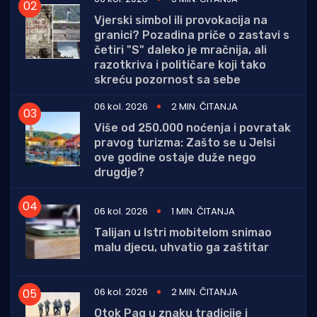
Vjerski simbol ili provokacija na
granici? Pozadina priče o zastavi s
četiri "S" daleko je mračnija, ali
razotkriva i političare koji tako
skreću pozornost sa sebe
06 kol. 2026
2 MIN. ČITANJA
Više od 250.000 noćenja i povratak
pravog turizma: Zašto se u Jelsi
ove godine ostaje duže nego
drugdje?
06 kol. 2026
1 MIN. ČITANJA
Talijan u Istri mobitelom snimao
malu djecu, uhvatio ga zaštitar
06 kol. 2026
2 MIN. ČITANJA
Otok Pag u znaku tradicije i