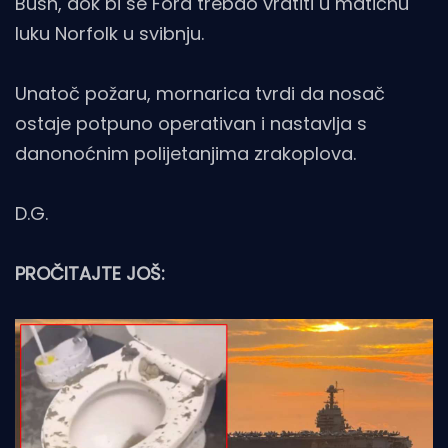
Bush, dok bi se Ford trebao vratiti u matičnu
luku Norfolk u svibnju.
Unatoč požaru, mornarica tvrdi da nosač
ostaje potpuno operativan i nastavlja s
danonoćnim polijetanjima zrakoplova.
D.G.
PROČITAJTE JOŠ: