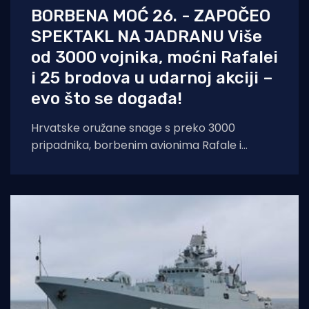
BORBENA MOĆ 26. - ZAPOČEO
SPEKTAKL NA JADRANU Više
od 3000 vojnika, moćni Rafalei
i 25 brodova u udarnoj akciji –
evo što se događa!
Hrvatske oružane snage s preko 3000
pripadnika, borbenim avionima Rafale i
brodovima HRM-a demonstriraju punu
spremnost i integraciju novih