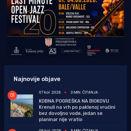
Najnovije objave
07 kol. 2026
3 MIN. ČITANJA
KOBNA POGREŠKA NA BIOKOVU
Krenuli na vrh po paklenoj vrućini
bez dovoljno vode, jedan se
planinar nije vratio
06 kol. 2026
5 MIN. ČITANJA