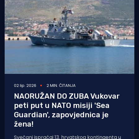
02 lip. 2026
2 MIN. ČITANJA
NAORUŽAN DO ZUBA Vukovar
peti put u NATO misiji 'Sea
Guardian', zapovjednica je
žena!
Svečani ispraćaj 13. hrvatskog kontingenta u