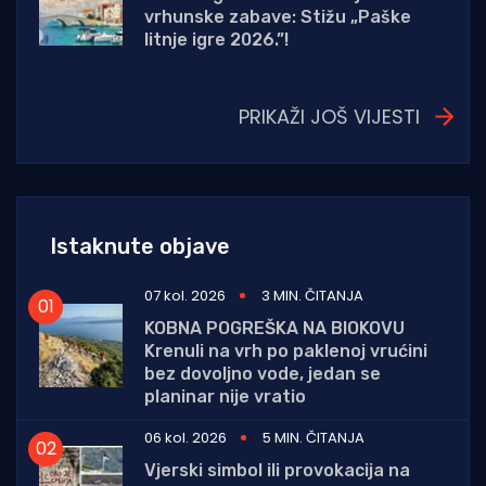
vrhunske zabave: Stižu „Paške
litnje igre 2026.”!
PRIKAŽI JOŠ VIJESTI
Istaknute objave
07 kol. 2026
3 MIN. ČITANJA
KOBNA POGREŠKA NA BIOKOVU
Krenuli na vrh po paklenoj vrućini
bez dovoljno vode, jedan se
planinar nije vratio
06 kol. 2026
5 MIN. ČITANJA
Vjerski simbol ili provokacija na