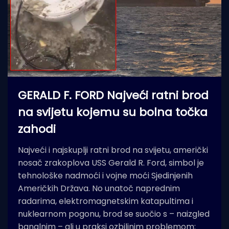
GERALD F. FORD Najveći ratni brod
na svijetu kojemu su bolna točka
zahodi
Najveći i najskuplji ratni brod na svijetu, američki
nosač zrakoplova USS Gerald R. Ford, simbol je
tehnološke nadmoći i vojne moći Sjedinjenih
Američkih Država. No unatoč naprednim
radarima, elektromagnetskim katapultima i
nuklearnom pogonu, brod se suočio s – naizgled
banalnim – ali u praksi ozbiljnim problemom: