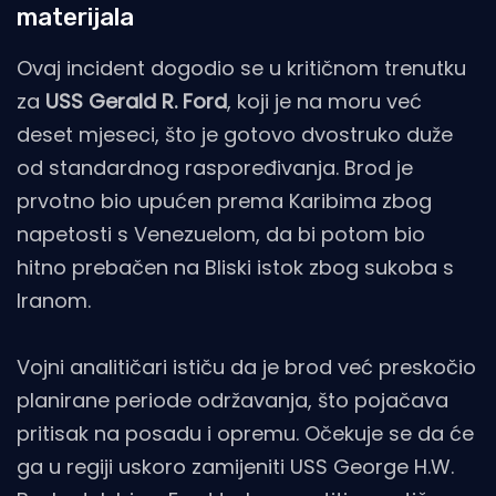
materijala
Ovaj incident dogodio se u kritičnom trenutku
za
USS Gerald R. Ford
, koji je na moru već
deset mjeseci, što je gotovo dvostruko duže
od standardnog raspoređivanja. Brod je
prvotno bio upućen prema Karibima zbog
napetosti s Venezuelom, da bi potom bio
hitno prebačen na Bliski istok zbog sukoba s
Iranom.
Vojni analitičari ističu da je brod već preskočio
planirane periode održavanja, što pojačava
pritisak na posadu i opremu. Očekuje se da će
ga u regiji uskoro zamijeniti USS George H.W.