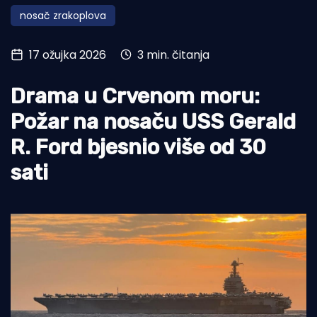
nosač zrakoplova
Turizam i nautika
Pomorstvo
17 ožujka 2026
3 min. čitanja
Ribolov
Drama u Crvenom moru:
Ekologija
Požar na nosaču USS Gerald
Tradicija i kultura
R. Ford bjesnio više od 30
sati