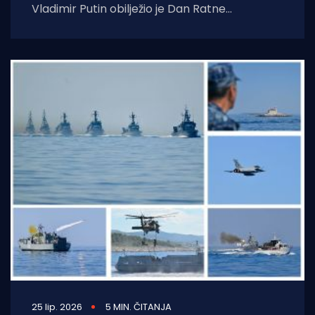
Vladimir Putin obilježio je Dan Ratne
mornarice u znatno skromnijoj i
neuobičajenijoj atmosferi nego prethodnih
godina.
25 lip. 2026
5 MIN. ČITANJA