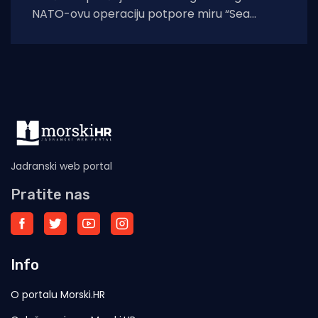
NATO-ovu operaciju potpore miru “Sea
Guardian” održan je u vojnoj luci Lora, u
Jadranski web portal
Pratite nas
Info
O portalu Morski.HR