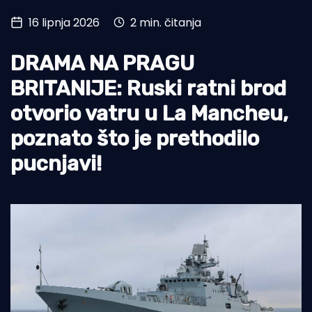
16 lipnja 2026
2 min. čitanja
Turizam i nautika
Pomorstvo
DRAMA NA PRAGU
Ribolov
BRITANIJE: Ruski ratni brod
otvorio vatru u La Mancheu,
Ekologija
poznato što je prethodilo
Tradicija i kultura
pucnjavi!