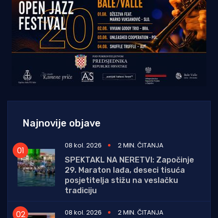
Najnovije objave
08 kol. 2026
2 MIN. ČITANJA
SPEKTAKL NA NERETVI: Započinje
29. Maraton lađa, deseci tisuća
posjetitelja stižu na veslačku
tradiciju
08 kol. 2026
2 MIN. ČITANJA