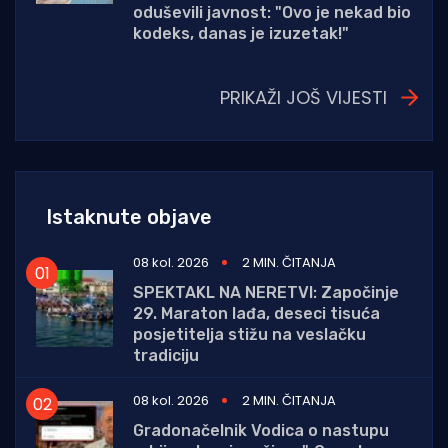
oduševili javnost: "Ovo je nekad bio
kodeks, danas je izuzetak!"
PRIKAŽI JOŠ VIJESTI
Istaknute objave
08 kol. 2026
2 MIN. ČITANJA
SPEKTAKL NA NERETVI: Započinje
29. Maraton lađa, deseci tisuća
posjetitelja stižu na veslačku
tradiciju
08 kol. 2026
2 MIN. ČITANJA
Gradonačelnik Vodica o nastupu