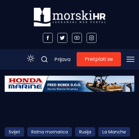
Pretplati se
Prijava
Početna
Morski plus
Morski TV
Obala
Svijet
Ratna mornarica
Rusija
La Manche
Otoci