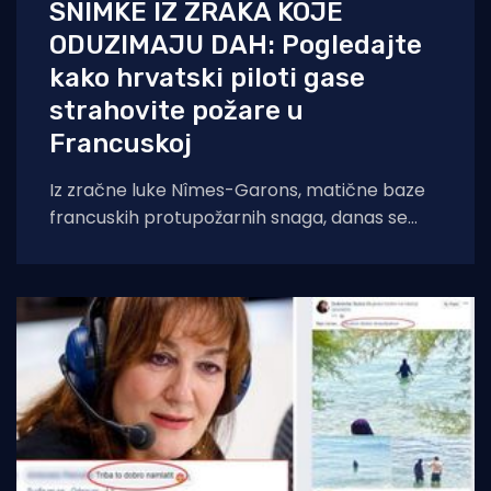
SNIMKE IZ ZRAKA KOJE
ODUZIMAJU DAH: Pogledajte
kako hrvatski piloti gase
strahovite požare u
Francuskoj
Iz zračne luke Nîmes-Garons, matične baze
francuskih protupožarnih snaga, danas se
javio kapetan hrvatske posade Canadaira
bojnik Igor Mindoljević: