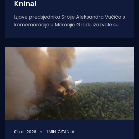
Knina!
Izjave predsjednika Srbije Aleksandra Vučića s
komemoracije u Mrkonjić Gradu izazvale su
val reakcija u hrvatskom političkom vrhu.
Vučić je
01 kol. 2026
1 MIN. ČITANJA