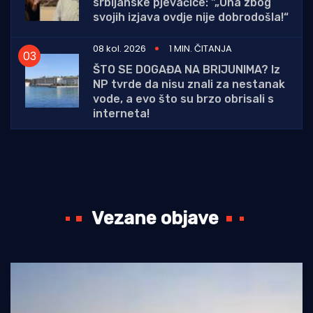
srbijanske pjevačice: "„Ona zbog
svojih izjava ovdje nije dobrodošla!“
08 kol. 2026
1 MIN. ČITANJA
ŠTO SE DOGAĐA NA BRIJUNIMA? Iz
NP tvrde da nisu znali za nestanak
vode, a evo što su brzo obrisali s
interneta!
Vezane objave