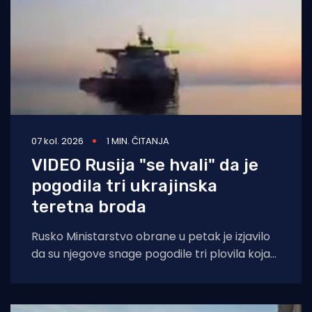
07 kol. 2026
1 MIN. ČITANJA
VIDEO Rusija "se hvali" da je
pogodila tri ukrajinska
teretna broda
Rusko Ministarstvo obrane u petak je izjavilo
da su njegove snage pogodile tri plovila koja
su se "koristila za