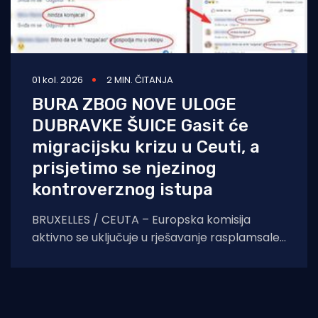
01 kol. 2026
2 MIN. ČITANJA
BURA ZBOG NOVE ULOGE
DUBRAVKE ŠUICE Gasit će
migracijsku krizu u Ceuti, a
prisjetimo se njezinog
kontroverznog istupa
BRUXELLES / CEUTA – Europska komisija
aktivno se uključuje u rješavanje rasplamsale
migracijske krize u španjolskoj enklavi Ceuti.
Odlukom predsjednice EK Ursule