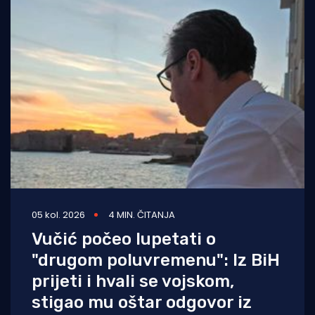
05 kol. 2026
4 MIN. ČITANJA
Vučić počeo lupetati o
"drugom poluvremenu": Iz BiH
prijeti i hvali se vojskom,
stigao mu oštar odgovor iz