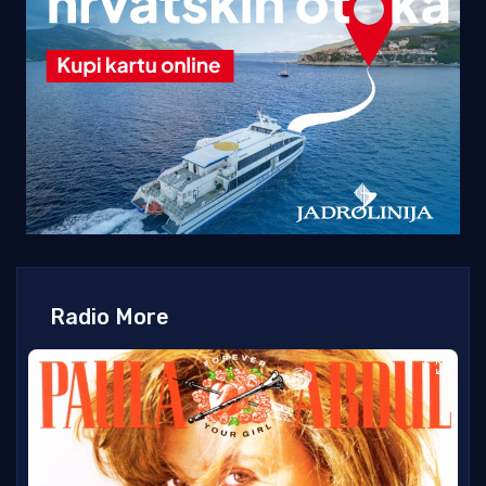
Radio More