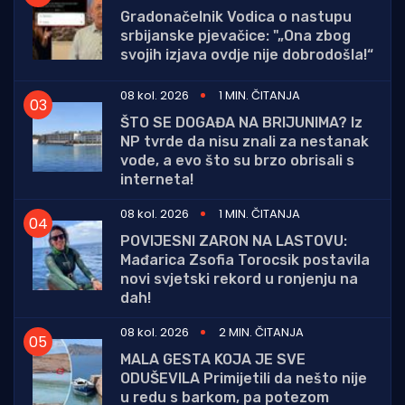
Gradonačelnik Vodica o nastupu
srbijanske pjevačice: "„Ona zbog
svojih izjava ovdje nije dobrodošla!“
08 kol. 2026
1 MIN. ČITANJA
ŠTO SE DOGAĐA NA BRIJUNIMA? Iz
NP tvrde da nisu znali za nestanak
vode, a evo što su brzo obrisali s
interneta!
08 kol. 2026
1 MIN. ČITANJA
POVIJESNI ZARON NA LASTOVU:
Mađarica Zsofia Torocsik postavila
novi svjetski rekord u ronjenju na
dah!
08 kol. 2026
2 MIN. ČITANJA
MALA GESTA KOJA JE SVE
ODUŠEVILA Primijetili da nešto nije
u redu s barkom, pa potezom