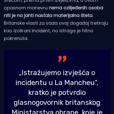
Srećom, prema prvim izvješćima, u ovom
opasnom manevru
nema ozlijeđenih osoba
niti je na jahti nastala materijalna šteta
.
Britanske vlasti za sada ovaj događaj tretiraju
kao izolirani incident, no istraga je hitno
pokrenuta.
„Istražujemo izvješća o
incidentu u La Mancheu“,
kratko je potvrdio
glasnogovornik britanskog
Ministarstva obrane, koje je