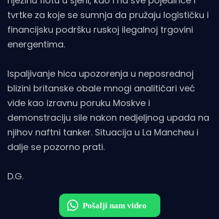
njezinu flotu u sjeni, kao i na sve pojedince i
tvrtke za koje se sumnja da pružaju logističku i
financijsku podršku ruskoj ilegalnoj trgovini
energentima.
Ispaljivanje hica upozorenja u neposrednoj
blizini britanske obale mnogi analitičari već
vide kao izravnu poruku Moskve i
demonstraciju sile nakon nedjeljnog upada na
njihov naftni tanker. Situacija u La Mancheu i
dalje se pozorno prati.
D.G.