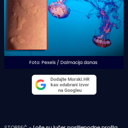
Foto: Pexels / Dalmacija danas
STOBREČ -
Loše su jučer poslijepodne prošla