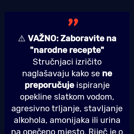
⚠️
VAŽNO: Zaboravite na
"narodne recepte"
Stručnjaci izričito
naglašavaju kako se
ne
preporučuje
ispiranje
opekline slatkom vodom,
agresivno trljanje, stavljanje
alkohola, amonijaka ili urina
na opečeno mjesto. Riječ je o