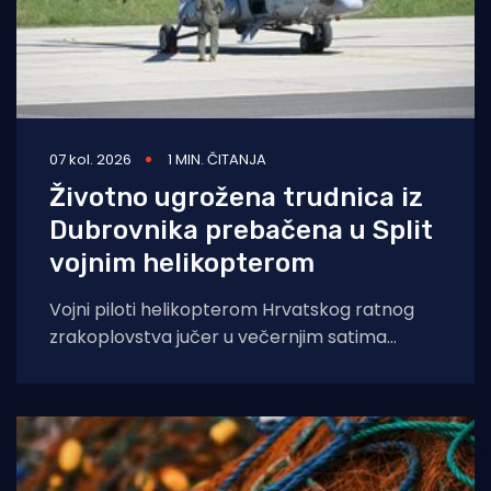
07 kol. 2026
1 MIN. ČITANJA
Životno ugrožena trudnica iz
Dubrovnika prebačena u Split
vojnim helikopterom
Vojni piloti helikopterom Hrvatskog ratnog
zrakoplovstva jučer u večernjim satima
prevezli su životno ugroženu trudnicu iz Opće
bolnice Dubrovnik u