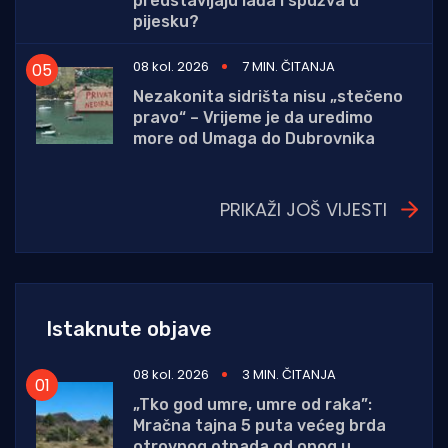
predstavljaju lađa i spužva u
pijesku?
08 kol. 2026
7 MIN. ČITANJA
Nezakonita sidrišta nisu „stečeno
pravo“ – Vrijeme je da uredimo
more od Umaga do Dubrovnika
PRIKAŽI JOŠ VIJESTI
Istaknute objave
08 kol. 2026
3 MIN. ČITANJA
„Tko god umre, umre od raka”:
Mračna tajna 5 puta većeg brda
otrovnog otpada od onog u