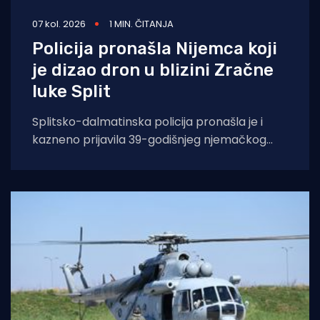
07 kol. 2026
1 MIN. ČITANJA
Policija pronašla Nijemca koji
je dizao dron u blizini Zračne
luke Split
Splitsko-dalmatinska policija pronašla je i
kazneno prijavila 39-godišnjeg njemačkog
državljanina osumnjičenog za nedopušteno
upravljanje dronom u zabranjenim zonama