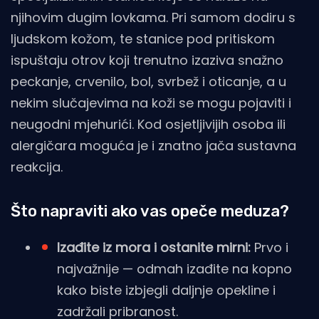
njihovim dugim lovkama. Pri samom dodiru s
ljudskom kožom, te stanice pod pritiskom
ispuštaju otrov koji trenutno izaziva snažno
peckanje, crvenilo, bol, svrbež i oticanje, a u
nekim slučajevima na koži se mogu pojaviti i
neugodni mjehurići. Kod osjetljivijih osoba ili
alergičara moguća je i znatno jača sustavna
reakcija.
Što napraviti ako vas opeče meduza?
Izađite iz mora i ostanite mirni:
Prvo i
najvažnije — odmah izađite na kopno
kako biste izbjegli daljnje opekline i
zadržali pribranost.