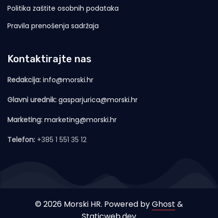
Politika zaštite osobnih podataka
Pravila prenošenja sadržaja
Kontaktirajte nas
Redakcija:
info@morski.hr
Glavni urednik:
gasparjurica@morski.hr
Marketing:
marketing@morski.hr
Telefon:
+385 1 551 35 12
© 2026 Morski HR. Powered by
Ghost
&
Staticweb.dev