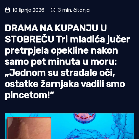
10 lipnja 2026
3 min. čitanja
Turizam i nautika
Pomorstvo
DRAMA NA KUPANJU U
Ribolov
STOBREČU Tri mladića jučer
pretrpjela opekline nakon
Ekologija
samo pet minuta u moru:
Tradicija i kultura
„Jednom su stradale oči,
ostatke žarnjaka vadili smo
pincetom!“