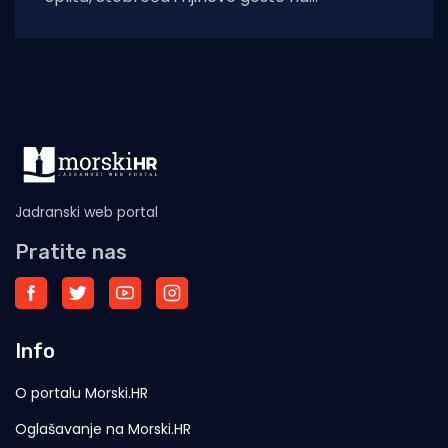
tradicionalnu proslavu Ribarske večeri i
blagdana sv. Lovre,
Jadranski web portal
Pratite nas
Info
O portalu Morski.HR
Oglašavanje na Morski.HR