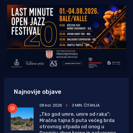
Najnovije objave
08 kol. 2026
3 MIN. ČITANJA
„Tko god umre, umre od raka”:
Mračna tajna 5 puta većeg brda
otrovnog otpada od onog u
Gospiću zbog kojeg je zatvoreno