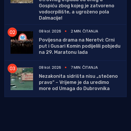
Gospiću zbog kojeg je zatvoreno
vodocrpilište, a ugroženo pola
Dalmacije!
08 kol. 2026
2 MIN. ČITANJA
Povijesna drama na Neretvi: Crni
put i Gusari Komin podijelili pobjedu
na 29. Maratonu lađa
08 kol. 2026
7 MIN. ČITANJA
Nezakonita sidrišta nisu „stečeno
pravo“ – Vrijeme je da uredimo
more od Umaga do Dubrovnika