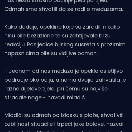
nas nešto strašno počinje peći po tijelu.
Odmah smo shvatili da se radi o meduzama.
Kako dodaje, opekline koje su zaradili nikako
nisu bile bezazlene te su zahtijevale brzu
reakciju. Posljedice bliskog susreta s prozirnim
napasnicima bile su vidljive odmah.
- Jednom od nas meduza je opekla osjetljivo
područje oko očiju, a nama dvojici zahvatila je
razne dijelove tijela, pri čemu su najviše
stradale noge - navodi mladić.
Mladići su odmah po izlasku s plaže, shvativši
ozbiljnost situacije i trpeći jake bolove, nazvali