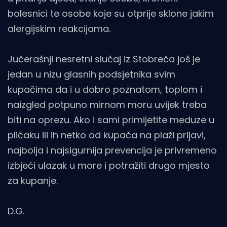
bolesnici te osobe koje su otprije sklone jakim
alergijskim reakcijama.
Jučerašnji nesretni slučaj iz Stobreča još je
jedan u nizu glasnih podsjetnika svim
kupačima da i u dobro poznatom, toplom i
naizgled potpuno mirnom moru uvijek treba
biti na oprezu. Ako i sami primijetite meduze u
plićaku ili ih netko od kupača na plaži prijavi,
najbolja i najsigurnija prevencija je privremeno
izbjeći ulazak u more i potražiti drugo mjesto
za kupanje.
D.G.