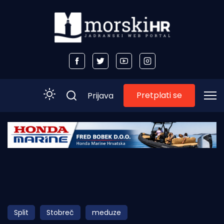
Pretplati se
Prijava
Početna
Morski plus
Morski TV
Obala
Split
Stobreč
meduze
Otoci