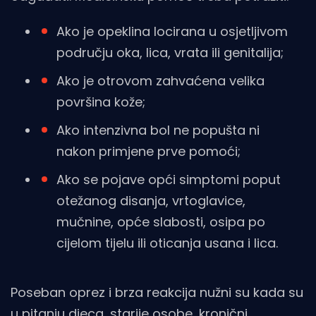
Ako je opeklina locirana u osjetljivom
području oka, lica, vrata ili genitalija;
Ako je otrovom zahvaćena velika
površina kože;
Ako intenzivna bol ne popušta ni
nakon primjene prve pomoći;
Ako se pojave opći simptomi poput
otežanog disanja, vrtoglavice,
mučnine, opće slabosti, osipa po
cijelom tijelu ili oticanja usana i lica.
Poseban oprez i brza reakcija nužni su kada su
u pitanju djeca, starije osobe, kronični