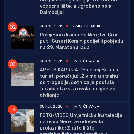
vodocrpilište, a ugroženo pola
Dalmacije!
08 kol. 2026
2 MIN. ČITANJA
Povijesna drama na Neretvi: Crni
put i Gusari Komin podijelili pobjedu
na 29. Maratonu lađa
08 kol. 2026
1 MIN. ČITANJA
APEL S KAPRIJA Očajni mještani i
turisti poručuju: „Živimo u strahu
od tragedije, šetnica je postala
trkaća staza, a uvala poligon za
divljanje!“
08 kol. 2026
1 MIN. ČITANJA
FOTO/VIDEO Umjetnička instalacija
na ušću Neretve oduševila
prolaznike: Znate li što