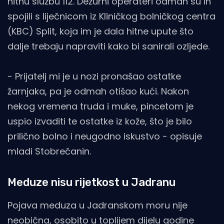
hitnu službu 112. Dežurni operateri odmah su ih
spojili s liječnicom iz Kliničkog bolničkog centra
(KBC) Split, koja im je dala hitne upute što
dalje trebaju napraviti kako bi sanirali ozljede.
- Prijatelj mi je u nozi pronašao ostatke
žarnjaka, pa je odmah otišao kući. Nakon
nekog vremena truda i muke, pincetom je
uspio izvaditi te ostatke iz kože, što je bilo
prilično bolno i neugodno iskustvo - opisuje
mladi Stobrečanin.
Meduze nisu rijetkost u Jadranu
Pojava meduza u Jadranskom moru nije
neobična, osobito u toplijem dijelu godine