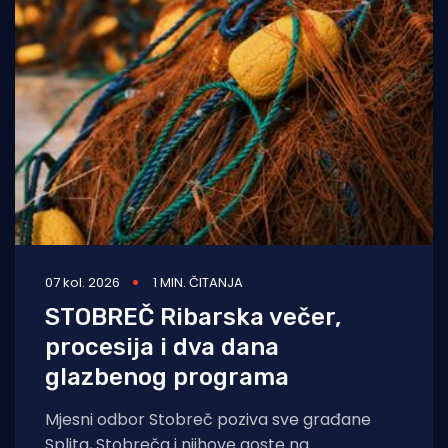
07 kol. 2026
1 MIN. ČITANJA
STOBREČ Ribarska večer,
procesija i dva dana
glazbenog programa
Mjesni odbor Stobreč poziva sve građane
Splita, Stobreča i njihove goste na