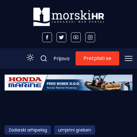
Pretplati se
Prijava
Početna
Morski plus
Morski TV
Obala
Zadarski arhipelag
umjetni greben
Otoci