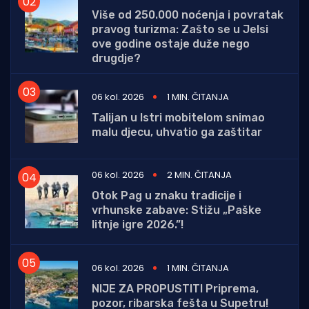
Više od 250.000 noćenja i povratak
pravog turizma: Zašto se u Jelsi
ove godine ostaje duže nego
drugdje?
06 kol. 2026
1 MIN. ČITANJA
Talijan u Istri mobitelom snimao
malu djecu, uhvatio ga zaštitar
06 kol. 2026
2 MIN. ČITANJA
Otok Pag u znaku tradicije i
vrhunske zabave: Stižu „Paške
litnje igre 2026.”!
06 kol. 2026
1 MIN. ČITANJA
NIJE ZA PROPUSTITI Priprema,
pozor, ribarska fešta u Supetru!