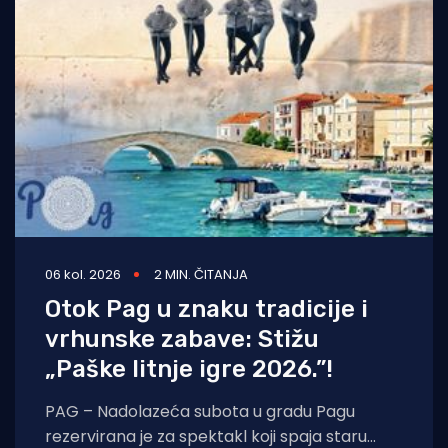
06 kol. 2026
2 MIN. ČITANJA
Otok Pag u znaku tradicije i
vrhunske zabave: Stižu
„Paške litnje igre 2026.”!
PAG – Nadolazeća subota u gradu Pagu
rezervirana je za spektakl koji spaja staru