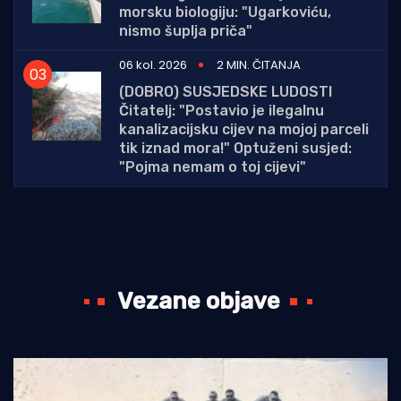
morsku biologiju: "Ugarkoviću,
nismo šuplja priča"
06 kol. 2026
2 MIN. ČITANJA
(DOBRO) SUSJEDSKE LUDOSTI
Čitatelj: "Postavio je ilegalnu
kanalizacijsku cijev na mojoj parceli
tik iznad mora!" Optuženi susjed:
"Pojma nemam o toj cijevi"
Vezane objave