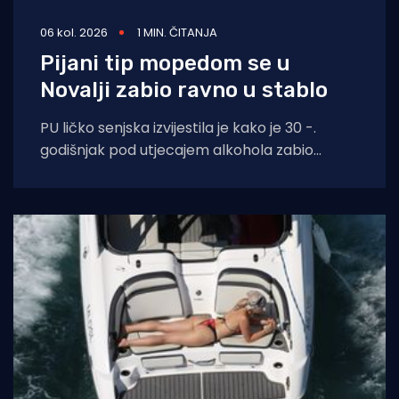
06 kol. 2026
1 MIN. ČITANJA
Pijani tip mopedom se u
Novalji zabio ravno u stablo
PU ličko senjska izvijestila je kako je 30 -.
godišnjak pod utjecajem alkohola zabio
moped zagrebačkih registracija u drvo.
Prometna se