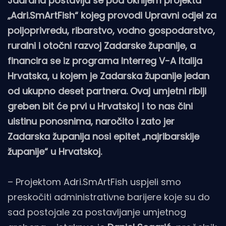
Jadrana postavlja se pod okriljem projekta
„Adri.SmArtFish“ kojeg provodi Upravni odjel za
poljoprivredu, ribarstvo, vodno gospodarstvo,
ruralni i otočni razvoj Zadarske županije, a
financira se iz programa Interreg V-A Italija
Hrvatska, u kojem je Zadarska županije jedan
od ukupno deset partnera.
Ovaj umjetni riblji
greben bit će prvi u Hrvatskoj i to nas čini
uistinu ponosnima, naročito i zato jer
Zadarska županija nosi epitet „najribarskije
županije“ u Hrvatskoj.
– Projektom Adri.SmArtFish uspjeli smo
preskočiti administrativne barijere koje su do
sad postojale za postavljanje umjetnog