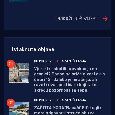
PRIKAŽI JOŠ VIJESTI
Istaknute objave
06 kol. 2026
5 MIN. ČITANJA
Vjerski simbol ili provokacija na
granici? Pozadina priče o zastavi s
četiri "S" daleko je mračnija, ali
razotkriva i političare koji tako
skreću pozornost sa sebe
06 kol. 2026
5 MIN. ČITANJA
ZAŠTITA MORA 'Bacači' BIO kugli u
more odgovorili stručnjaku za