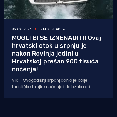
06 kol. 2026
2 MIN. ČITANJA
MOGLI BI SE IZNENADITI! Ovaj
hrvatski otok u srpnju je
nakon Rovinja jedini u
Hrvatskoj prešao 900 tisuća
noćenja!
VIR - Ovogodišnji srpanj donio je bolje
turističke brojke noćenja i dolazaka od
lanjskih: tijekom srpnja na otoku Viru
ostvareno je