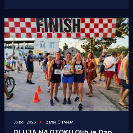
tradiciju, natjecateljski duh i vrhunski provod.
U
06 kol. 2026
2 MIN. ČITANJA
OLUJA NA OTOKU Olib je Dan