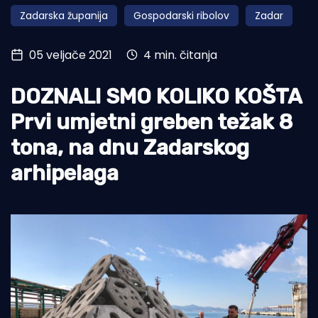
Zadarska županija
Gospodarski ribolov
Zadar
Turizam i nautika
Pomorstvo
05 veljače 2021
4 min. čitanja
Ribolov
DOZNALI SMO KOLIKO KOŠTA
Ekologija
Prvi umjetni greben težak 8
Tradicija i kultura
tona, na dnu Zadarskog
arhipelaga