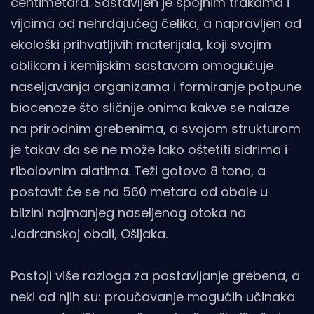
centimetara. Sastavljen je spojnim trakama i
vijcima od nehrđajućeg čelika, a napravljen od
ekološki prihvatljivih materijala, koji svojim
oblikom i kemijskim sastavom omogućuje
naseljavanja organizama i formiranje potpune
biocenoze što sličnije onima kakve se nalaze
na prirodnim grebenima, a svojom strukturom
je takav da se ne može lako oštetiti sidrima i
ribolovnim alatima. Teži gotovo 8 tona, a
postavit će se na 560 metara od obale u
blizini najmanjeg naseljenog otoka na
Jadranskoj obali, Ošljaka.
Postoji više razloga za postavljanje grebena, a
neki od njih su: proučavanje mogućih učinaka