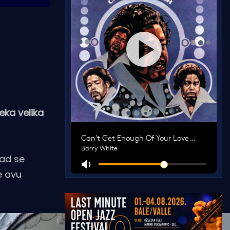
eka velika
Kad se
je ovu