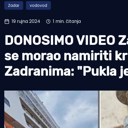
Zadar
vodovod
Pomorstvo
Ribolov
19 rujna 2024
1 min. čitanja
Ekologija
DONOSIMO VIDEO Zadr
Tradicija i kultura
se morao namiriti k
Zadranima: "Pukla je