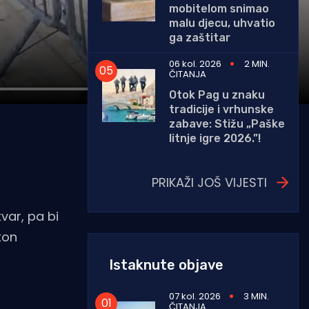
mobitelom snimao
malu djecu, uhvatio
ga zaštitar
06 kol. 2026
2 MIN.
ČITANJA
Otok Pag u znaku
tradicije i vrhunske
zabave: Stižu „Paške
litnje igre 2026.”!
PRIKAŽI JOŠ VIJESTI
var, pa bi
kon
Istaknute objave
07 kol. 2026
3 MIN.
ČITANJA