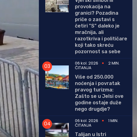
Vjerski simbol ili
provokacija na
granici? Pozadina
priče o zastavi s
četiri "S" daleko je
mračnija, ali
razotkriva i političare
koji tako skreću
pozornost sa sebe
06 kol. 2026
2 MIN.
ČITANJA
Više od 250.000
noćenja i povratak
pravog turizma:
Zašto se u Jelsi ove
godine ostaje duže
nego drugdje?
06 kol. 2026
1 MIN.
ČITANJA
Talijan u Istri