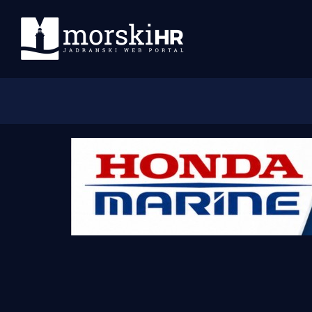
Početna
Morski plus
Morski TV
Obala
Otoci
Turizam i nautika