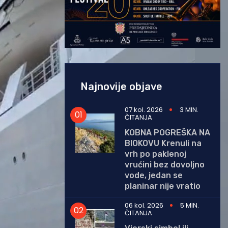
Najnovije objave
07 kol. 2026
3 MIN.
ČITANJA
KOBNA POGREŠKA NA
BIOKOVU Krenuli na
vrh po paklenoj
vrućini bez dovoljno
vode, jedan se
planinar nije vratio
06 kol. 2026
5 MIN.
ČITANJA