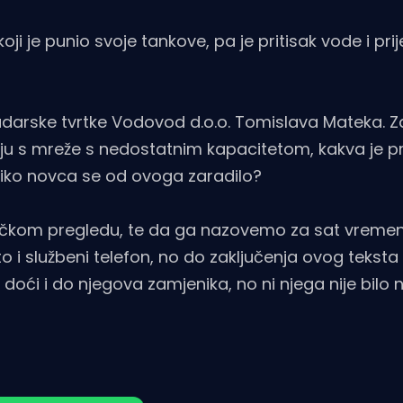
ji je punio svoje tankove, pa je pritisak vode i pr
adarske tvrtke Vodovod d.o.o. Tomislava Mateka. 
jaju s mreže s nedostatnim kapacitetom, kakva je 
oliko novca se od ovoga zaradilo?
ničkom pregledu, te da ga nazovemo za sat vremen
 i službeni telefon, no do zaključenja ovog teksta
oći i do njegova zamjenika, no ni njega nije bilo