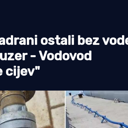
ani ostali bez vode
ruzer - Vodovod
 cijev"