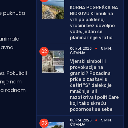
KOBNA POGREŠKA NA
ije puknuća
BIOKOVU Krenuli na
vrh po paklenoj
vrućini bez dovoljno
vode, jedan se
planinar nije vratio
Zanimalo
pravna
06 kol. 2026
5 MIN.
ČITANJA
Vjerski simbol ili
provokacija na
a. Pokušali
granici? Pozadina
priče o zastavi s
 nije nam
četiri "S" daleko je
 na radnom
mračnija, ali
razotkriva i političare
koji tako skreću
pozornost sa sebe
06 kol. 2026
5 MIN.
ČITANJA