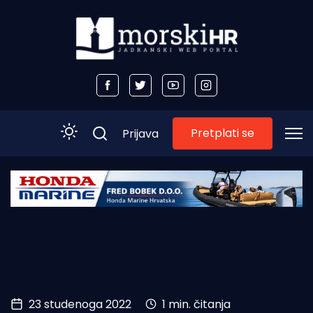
Pretplati se
Prijava
Početna
Morski plus
Morski TV
Obala
23 studenoga 2022
1 min. čitanja
Otoci