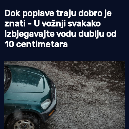
Turizam i nautika
Dok poplave traju dobro je
znati - U vožnji svakako
Pomorstvo
izbjegavajte vodu dublju od
Ribolov
10 centimetara
Ekologija
Tradicija i kultura