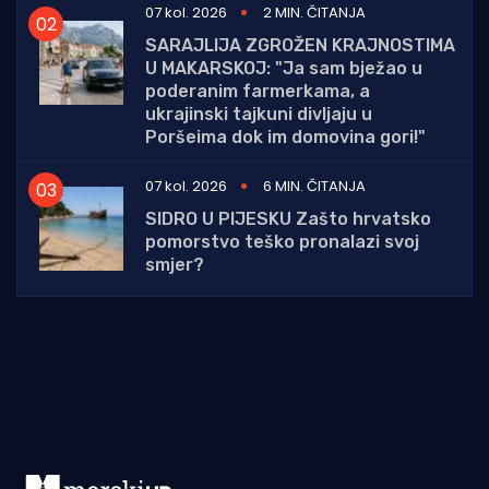
07 kol. 2026
2 MIN. ČITANJA
SARAJLIJA ZGROŽEN KRAJNOSTIMA
U MAKARSKOJ: "Ja sam bježao u
poderanim farmerkama, a
ukrajinski tajkuni divljaju u
Poršeima dok im domovina gori!"
07 kol. 2026
6 MIN. ČITANJA
SIDRO U PIJESKU Zašto hrvatsko
pomorstvo teško pronalazi svoj
smjer?