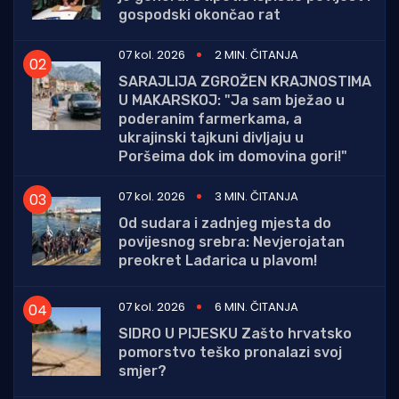
gospodski okončao rat
07 kol. 2026
2 MIN. ČITANJA
SARAJLIJA ZGROŽEN KRAJNOSTIMA
U MAKARSKOJ: "Ja sam bježao u
poderanim farmerkama, a
ukrajinski tajkuni divljaju u
Poršeima dok im domovina gori!"
07 kol. 2026
3 MIN. ČITANJA
Od sudara i zadnjeg mjesta do
povijesnog srebra: Nevjerojatan
preokret Lađarica u plavom!
07 kol. 2026
6 MIN. ČITANJA
SIDRO U PIJESKU Zašto hrvatsko
pomorstvo teško pronalazi svoj
smjer?