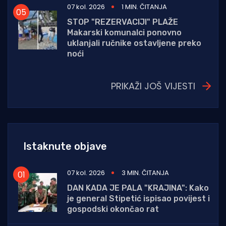
07 kol. 2026
1 MIN. ČITANJA
STOP "REZERVACIJI" PLAŽE
Makarski komunalci ponovno
uklanjali ručnike ostavljene preko
noći
PRIKAŽI JOŠ VIJESTI
Istaknute objave
07 kol. 2026
3 MIN. ČITANJA
DAN KADA JE PALA "KRAJINA": Kako
je general Stipetić ispisao povijest i
gospodski okončao rat