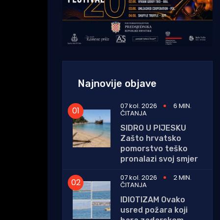
Najnovije objave
07 kol. 2026
6 MIN.
ČITANJA
SIDRO U PIJESKU
Zašto hrvatsko
pomorstvo teško
pronalazi svoj smjer
07 kol. 2026
2 MIN.
ČITANJA
IDIOTIZAM Ovako
usred požara koji