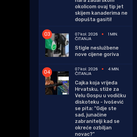
hara zadarskom
okolicom ovaj tip jet
skijem kanaderima ne
dopušta gasiti!
07 kol. 2026
1 MIN.
ČITANJA
Stigle neslužbene
nove cijene goriva
07 kol. 2026
4 MIN.
ČITANJA
Cajka koja vrijeđa
Hrvatsku, stiže za
Velu Gospu u vodičku
diskoteku - Ivošević
se pita: "Gdje ste
sad, junačine
zabranitelji kad se
okreće ozbiljan
novac?"