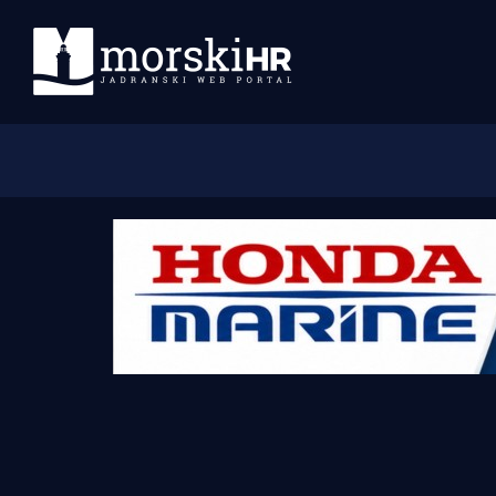
Početna
Morski plus
Morski TV
Obala
Otoci
Turizam i nautika