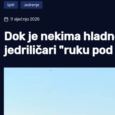
Split
Jedrenje
Pomorstvo
Ribolov
11 siječnja 2026
Ekologija
Dok je nekima hladno
Tradicija i kultura
jedriličari "ruku po