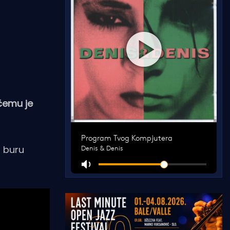
 čemu je
i buru