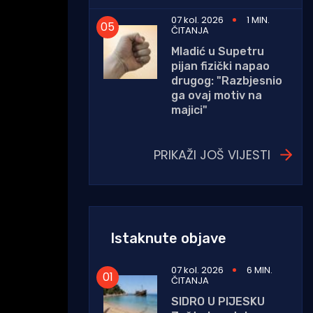
07 kol. 2026
1 MIN.
ČITANJA
Mladić u Supetru
pijan fizički napao
drugog: "Razbjesnio
ga ovaj motiv na
majici"
PRIKAŽI JOŠ VIJESTI
Istaknute objave
07 kol. 2026
6 MIN.
ČITANJA
SIDRO U PIJESKU