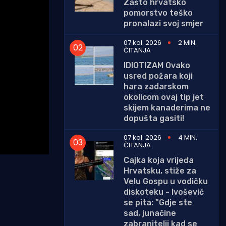
Zašto hrvatsko
pomorstvo teško
pronalazi svoj smjer
07 kol. 2026
2 MIN.
ČITANJA
IDIOTIZAM Ovako
usred požara koji
hara zadarskom
okolicom ovaj tip jet
skijem kanaderima ne
dopušta gasiti!
07 kol. 2026
4 MIN.
ČITANJA
Cajka koja vrijeđa
Hrvatsku, stiže za
Velu Gospu u vodičku
diskoteku - Ivošević
se pita: "Gdje ste
sad, junačine
zabranitelji kad se