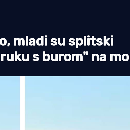
, mladi su splitski
d ruku s burom" na mo