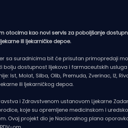
im otocima kao novi servis za poboljšanje dostupn
jekarne ili ljekarničke depoe.
aver sa suradnicima bit će prisutan primopredaji mo
i bolju dostupnost lijekova i farmaceutskih usluga
 Ist, Molat, Silba, Olib, Premuda, Zverinac, Iž, Riva
ekarne ili ljekarničkog depoa.
dravstva i Zdravstvenom ustanovom Ljekarne Zadar
-brodice, koje su opremljene medicinskom i ureds
m. Ovaj projekt dio je Nacionalnog plana oporavka
s PDV-om.