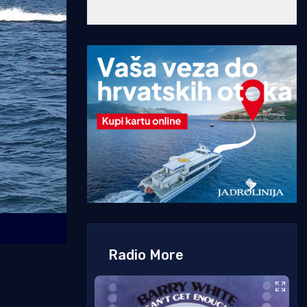
Radio More