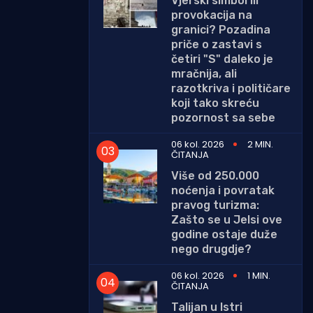
Vjerski simbol ili
provokacija na
granici? Pozadina
priče o zastavi s
četiri "S" daleko je
mračnija, ali
razotkriva i političare
koji tako skreću
pozornost sa sebe
06 kol. 2026
2 MIN.
ČITANJA
Više od 250.000
noćenja i povratak
pravog turizma:
Zašto se u Jelsi ove
godine ostaje duže
nego drugdje?
06 kol. 2026
1 MIN.
ČITANJA
Talijan u Istri