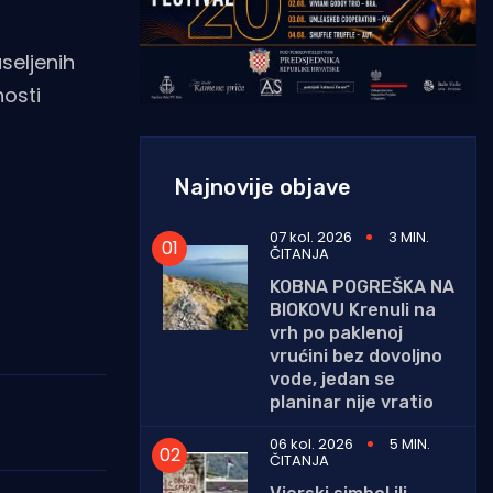
seljenih
nosti
Najnovije objave
07 kol. 2026
3 MIN.
ČITANJA
KOBNA POGREŠKA NA
BIOKOVU Krenuli na
vrh po paklenoj
vrućini bez dovoljno
vode, jedan se
planinar nije vratio
06 kol. 2026
5 MIN.
ČITANJA