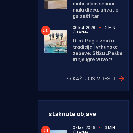
mobitelom snimao
malu djecu, uhvatio
ga zaštitar
06 kol. 2026
2 MIN.
ČITANJA
Otok Pag u znaku
tradicije i vrhunske
zabave: Stižu „Paške
litnje igre 2026.”!
PRIKAŽI JOŠ VIJESTI
Istaknute objave
07 kol. 2026
3 MIN.
ČITANJA