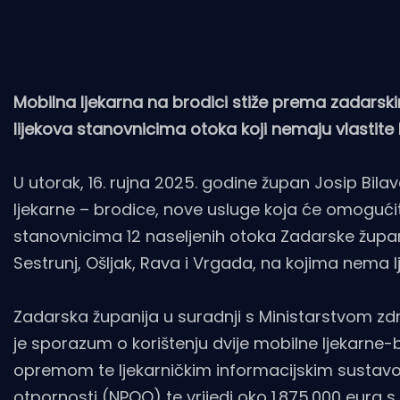
Mobilna ljekarna na brodici stiže prema zadarsk
lijekova stanovnicima otoka koji nemaju vlastite l
U utorak, 16. rujna 2025. godine župan Josip Bil
ljekarne – brodice, nove usluge koja će omogućit
stanovnicima 12 naseljenih otoka Zadarske županije:
Sestrunj, Ošljak, Rava i Vrgada, na kojima nema lj
Zadarska županija u suradnji s Ministarstvom z
je sporazum o korištenju dvije mobilne ljekarne
opremom te ljekarničkim informacijskim sustavo
otpornosti (NPOO) te vrijedi oko 1.875.000 eura 