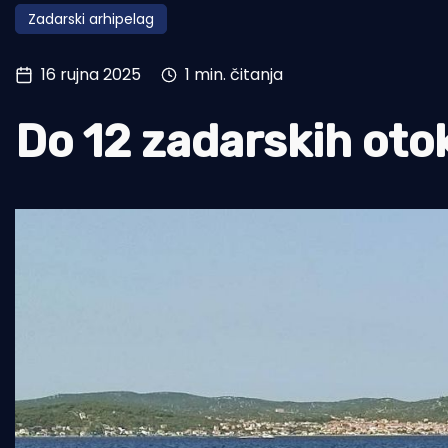
Zadarski arhipelag
Pomorstvo
Ribolov
16 rujna 2025
1 min. čitanja
Ekologija
Do 12 zadarskih otok
Tradicija i kultura