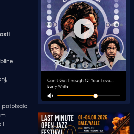
osti
bilne
nj,
 potpisala
kom
 i