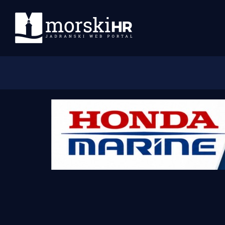
Početna
Morski plus
Morski TV
Obala
Otoci
Turizam i nautika