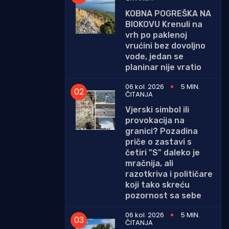
KOBNA POGREŠKA NA
BIOKOVU Krenuli na
vrh po paklenoj
vrućini bez dovoljno
vode, jedan se
planinar nije vratio
06 kol. 2026
5 MIN.
ČITANJA
Vjerski simbol ili
provokacija na
granici? Pozadina
priče o zastavi s
četiri "S" daleko je
mračnija, ali
razotkriva i političare
koji tako skreću
pozornost sa sebe
06 kol. 2026
5 MIN.
ČITANJA