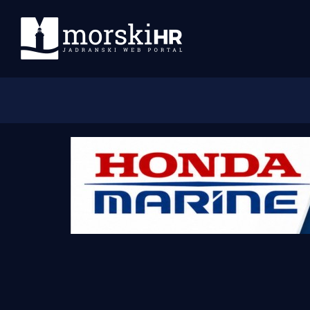
Početna
Morski plus
Morski TV
Obala
Otoci
Turizam i nautika