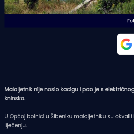
Fo
Maloljetnik nije nosio kacigu i pao je s električno
kninska.
U Općoj bolnici u Šibeniku maloljetniku su okvali
liječenju.