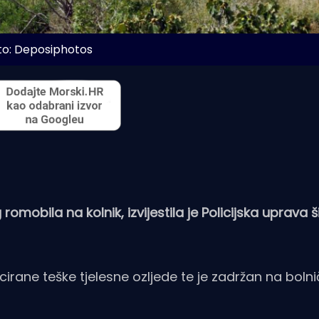
to: Deposiphotos
g romobila na kolnik, izvijestila je Policijska uprava
ficirane teške tjelesne ozljede te je zadržan na bol