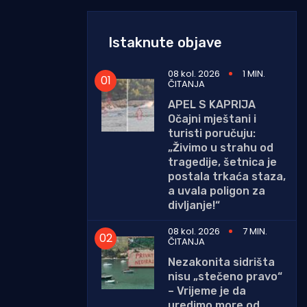
Istaknute objave
08 kol. 2026
1 MIN.
ČITANJA
APEL S KAPRIJA
Očajni mještani i
turisti poručuju:
„Živimo u strahu od
tragedije, šetnica je
postala trkaća staza,
a uvala poligon za
divljanje!“
08 kol. 2026
7 MIN.
ČITANJA
Nezakonita sidrišta
nisu „stečeno pravo“
– Vrijeme je da
uredimo more od