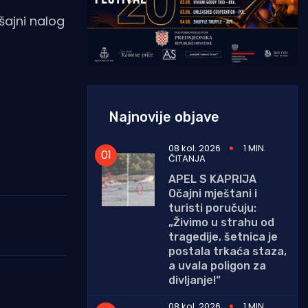
šajni nalog
Najnovije objave
08 kol. 2026
1 MIN.
ČITANJA
APEL S KAPRIJA
Očajni mještani i
turisti poručuju:
„Živimo u strahu od
tragedije, šetnica je
postala trkaća staza,
a uvala poligon za
divljanje!“
08 kol. 2026
1 MIN.