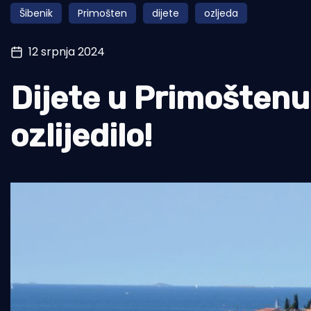
Šibenik
Primošten
dijete
ozljeda
Pomorstvo
Ribolov
12 srpnja 2024
Ekologija
Dijete u Primoštenu 
Tradicija i kultura
ozlijedilo!