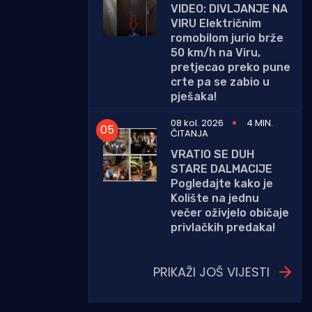
VIDEO: DIVLJANJE NA
VIRU Električnim
romobilom jurio brže
50 km/h na Viru,
pretjecao preko pune
crte pa se zabio u
pješaka!
08 kol. 2026
4 MIN.
ČITANJA
VRATIO SE DUH
STARE DALMACIJE
Pogledajte kako je
Kolište na jednu
večer oživjelo običaje
privlačkih predaka!
PRIKAŽI JOŠ VIJESTI