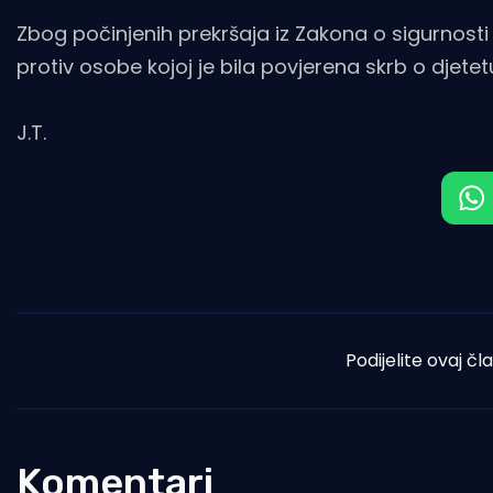
Zbog počinjenih prekršaja iz Zakona o sigurnos
protiv osobe kojoj je bila povjerena skrb o djetetu,
J.T.
Podijelite ovaj čl
Komentari