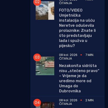
ČITANJA
FOTO/VIDEO
Umjetnička
instalacija na ušću
Neretve oduševila
prolaznike: Znate li
što predstavljaju
lađa i spužva u
pijesku?
08 kol. 2026
7 MIN.
ČITANJA
Nezakonita sidrišta
nisu „stečeno pravo“
– Vrijeme je da
uredimo more od
Umaga do
Dubrovnika
08 kol. 2026
2 MIN.
ČITANJA