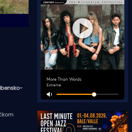
 šibensko-
ničkom