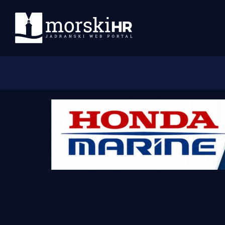
Početna
Morski plus
Morski TV
Obala
Otoci
Turizam i nautika