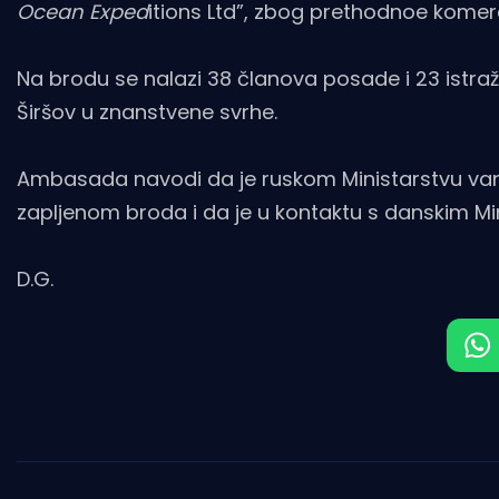
Ocean Exped
itions Ltd”, zbog prethodnoe komerc
Na brodu se nalazi 38 članova posade i 23 istraži
Širšov u znanstvene svrhe.
Ambasada navodi da je ruskom Ministarstvu vanjs
zapljenom broda i da je u kontaktu s danskim Mi
D.G.