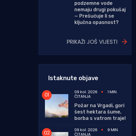
podzemne vode
nemaju drugi pokušaj
— Prešućuje li se
ključna opasnost?
PRIKAŽI JOŠ VIJESTI
Istaknute objave
09 kol. 2026
1 MIN.
ČITANJA
Požar na Vrgadi, gori
šest hektara šume,
borba s vatrom traje!
09 kol. 2026
9 MIN.
ČITANJA