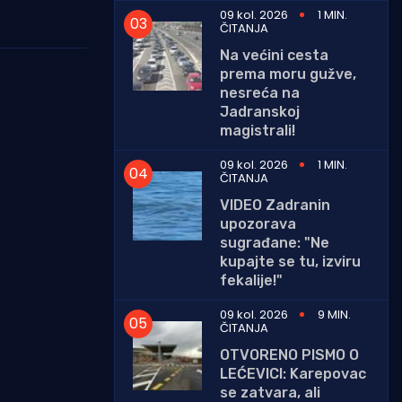
09 kol. 2026
1 MIN.
ČITANJA
Na većini cesta
prema moru gužve,
nesreća na
Jadranskoj
magistrali!
09 kol. 2026
1 MIN.
ČITANJA
VIDEO Zadranin
upozorava
sugrađane: "Ne
kupajte se tu, izviru
fekalije!"
09 kol. 2026
9 MIN.
ČITANJA
OTVORENO PISMO O
LEĆEVICI: Karepovac
se zatvara, ali