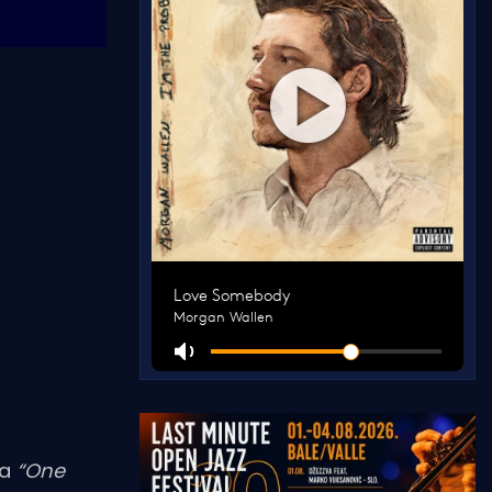
ja
“One