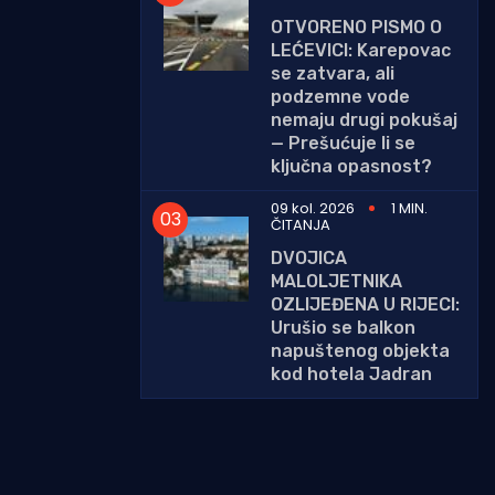
OTVORENO PISMO O
LEĆEVICI: Karepovac
se zatvara, ali
podzemne vode
nemaju drugi pokušaj
— Prešućuje li se
ključna opasnost?
09 kol. 2026
1 MIN.
ČITANJA
DVOJICA
MALOLJETNIKA
OZLIJEĐENA U RIJECI:
Urušio se balkon
napuštenog objekta
kod hotela Jadran