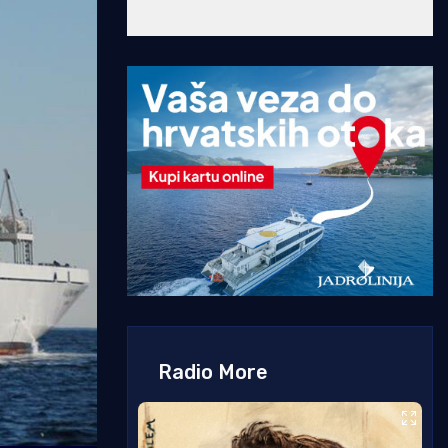
Radio More