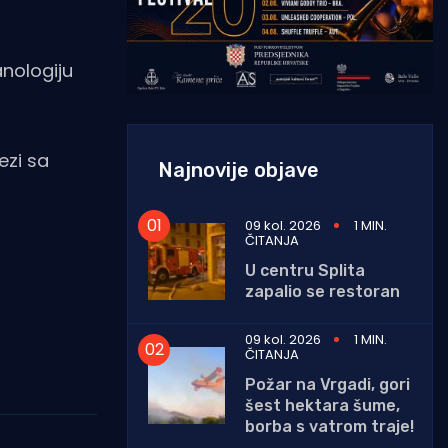
anologiju
ezi sa
Najnovije objave
09 kol. 2026
1 MIN.
ČITANJA
U centru Splita
zapalio se restoran
09 kol. 2026
1 MIN.
ČITANJA
Požar na Vrgadi, gori
šest hektara šume,
borba s vatrom traje!