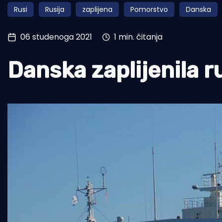
Rusi
Rusija
zaplijena
Pomorstvo
Danska
Pomorstvo
Ribolov
06 studenoga 2021
1 min. čitanja
Ekologija
Danska zaplijenila r
Tradicija i kultura