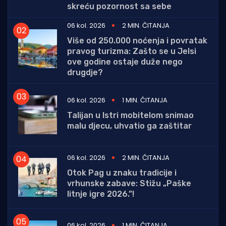
skreću pozornost sa sebe
06 kol. 2026
2 MIN. ČITANJA
Više od 250.000 noćenja i povratak
pravog turizma: Zašto se u Jelsi
ove godine ostaje duže nego
drugdje?
06 kol. 2026
1 MIN. ČITANJA
Talijan u Istri mobitelom snimao
malu djecu, uhvatio ga zaštitar
06 kol. 2026
2 MIN. ČITANJA
Otok Pag u znaku tradicije i
vrhunske zabave: Stižu „Paške
litnje igre 2026.”!
06 kol. 2026
1 MIN. ČITANJA