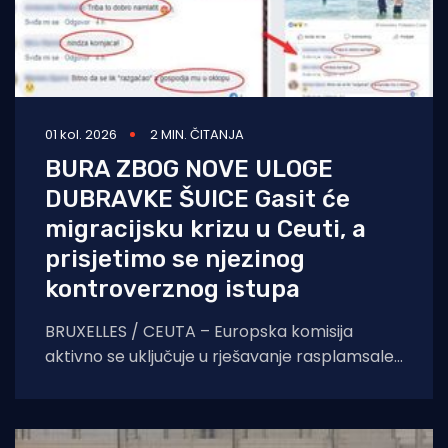
01 kol. 2026
2 MIN. ČITANJA
BURA ZBOG NOVE ULOGE
DUBRAVKE ŠUICE Gasit će
migracijsku krizu u Ceuti, a
prisjetimo se njezinog
kontroverznog istupa
BRUXELLES / CEUTA – Europska komisija
aktivno se uključuje u rješavanje rasplamsale
migracijske krize u španjolskoj enklavi Ceuti.
Odlukom predsjednice EK Ursule