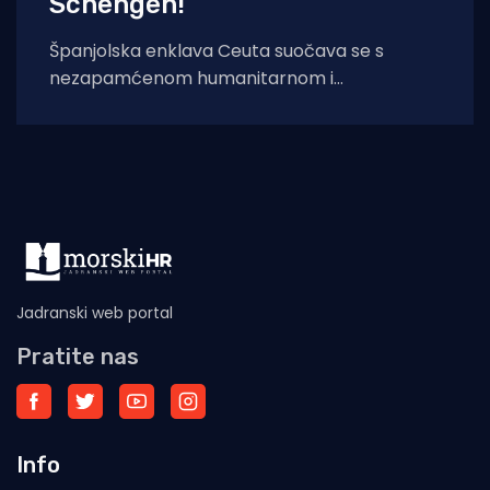
Schengen!
Španjolska enklava Ceuta suočava se s
nezapamćenom humanitarnom i
sigurnosnom krizom nakon što je čak 60.000
migranata s područja
Jadranski web portal
Pratite nas
Info