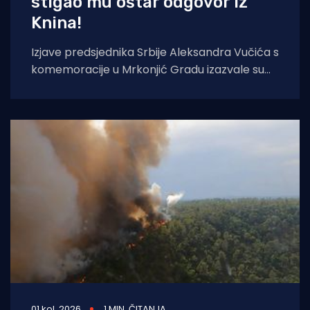
stigao mu oštar odgovor iz
Knina!
Izjave predsjednika Srbije Aleksandra Vučića s
komemoracije u Mrkonjić Gradu izazvale su
val reakcija u hrvatskom političkom vrhu.
Vučić je
01 kol. 2026
1 MIN. ČITANJA