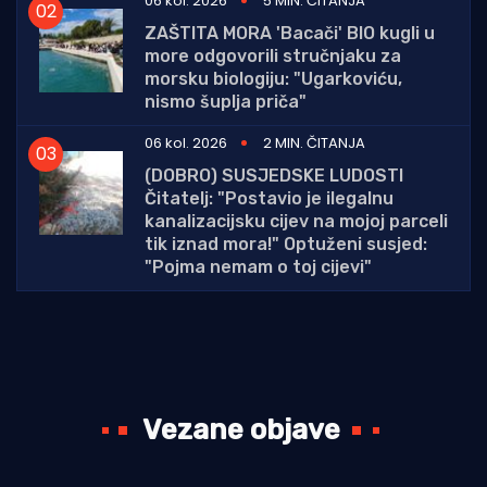
06 kol. 2026
5 MIN. ČITANJA
ZAŠTITA MORA 'Bacači' BIO kugli u
more odgovorili stručnjaku za
morsku biologiju: "Ugarkoviću,
nismo šuplja priča"
06 kol. 2026
2 MIN. ČITANJA
(DOBRO) SUSJEDSKE LUDOSTI
Čitatelj: "Postavio je ilegalnu
kanalizacijsku cijev na mojoj parceli
tik iznad mora!" Optuženi susjed:
"Pojma nemam o toj cijevi"
Vezane objave