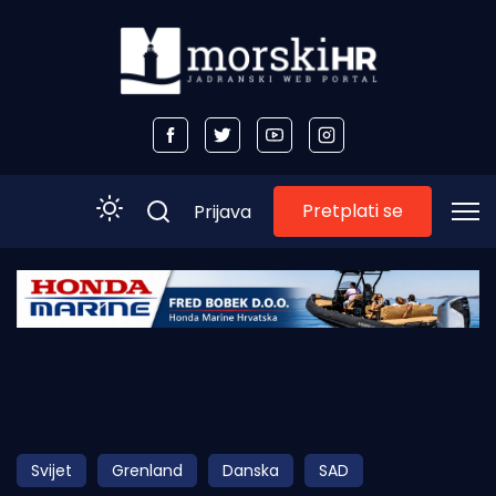
Pretplati se
Prijava
Početna
Morski plus
Morski TV
Obala
Svijet
Grenland
Danska
SAD
Otoci