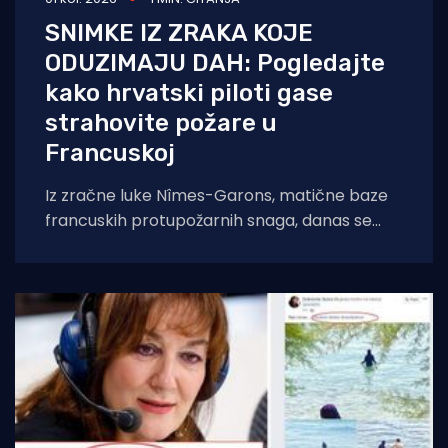
SNIMKE IZ ZRAKA KOJE
ODUZIMAJU DAH: Pogledajte
kako hrvatski piloti gase
strahovite požare u
Francuskoj
Iz zračne luke Nîmes-Garons, matične baze
francuskih protupožarnih snaga, danas se
javio kapetan hrvatske posade Canadaira
bojnik Igor Mindoljević: