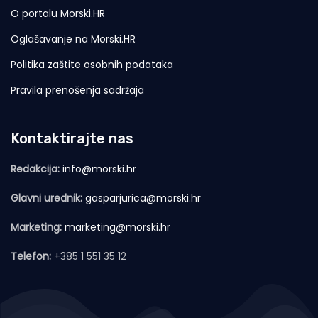
O portalu Morski.HR
Oglašavanje na Morski.HR
Politika zaštite osobnih podataka
Pravila prenošenja sadržaja
Kontaktirajte nas
Redakcija:
info@morski.hr
Glavni urednik:
gasparjurica@morski.hr
Marketing:
marketing@morski.hr
Telefon:
+385 1 551 35 12