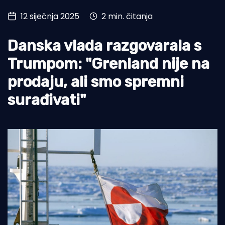
12 siječnja 2025
2 min. čitanja
Turizam i nautika
Pomorstvo
Danska vlada razgovarala s
Ribolov
Trumpom: "Grenland nije na
prodaju, ali smo spremni
Ekologija
surađivati"
Tradicija i kultura