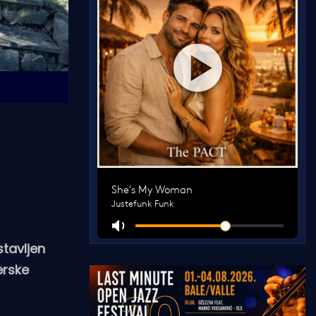
tavljen
erske