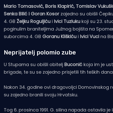
Mario Tomasović, Boris Klapirić, Tomislav Vukušić
Senka Bilić i Goran Kosor
zajedno su obišli Čepiku
4. GB
Željku Roguljiću
i
Ivici Tuzluku
koji su 23. st
poginulim braniteljima Južnog bojišta na Spomenik 
suborcima 4. GB
Goranu Kliškiću
i
Ivici Vuci
na Bi
Neprijatelj polomio zube
U Stupama su obišli obitelj
Buconić
koja im je ust
brigade, te su se zajedno prisjetili tih teških dana
Nakon 34. godine ovi dragovoljci Domovinskog rat
su zajedno branili svoju Hrvatsku.
Tog 6. prosinca 1991. G. silina napada ostavila j