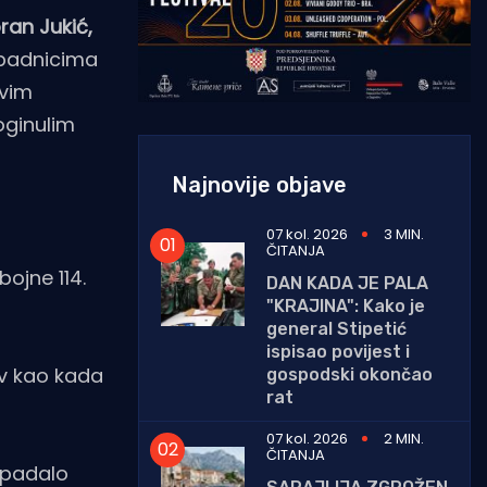
ran Jukić,
ripadnicima
svim
oginulim
Najnovije objave
07 kol. 2026
3 MIN.
ČITANJA
bojne 114.
DAN KADA JE PALA
"KRAJINA": Kako je
general Stipetić
ispisao povijest i
av kao kada
gospodski okončao
rat
07 kol. 2026
2 MIN.
ČITANJA
e padalo