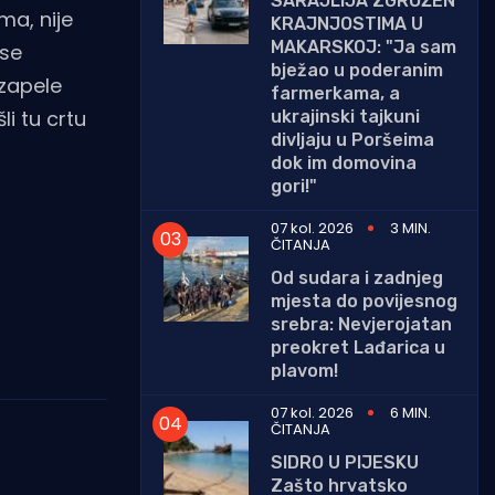
SARAJLIJA ZGROŽEN
ima, nije
KRAJNJOSTIMA U
MAKARSKOJ: "Ja sam
 se
bježao u poderanim
 zapele
farmerkama, a
li tu crtu
ukrajinski tajkuni
divljaju u Poršeima
dok im domovina
gori!"
07 kol. 2026
3 MIN.
ČITANJA
Od sudara i zadnjeg
mjesta do povijesnog
srebra: Nevjerojatan
preokret Lađarica u
plavom!
07 kol. 2026
6 MIN.
ČITANJA
SIDRO U PIJESKU
Zašto hrvatsko