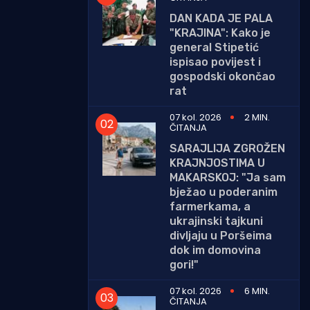
DAN KADA JE PALA
"KRAJINA": Kako je
general Stipetić
ispisao povijest i
gospodski okončao
rat
07 kol. 2026
2 MIN.
ČITANJA
SARAJLIJA ZGROŽEN
KRAJNJOSTIMA U
MAKARSKOJ: "Ja sam
bježao u poderanim
farmerkama, a
ukrajinski tajkuni
divljaju u Poršeima
dok im domovina
gori!"
07 kol. 2026
6 MIN.
ČITANJA