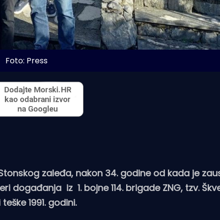
Foto: Press
Stonskog zaleđa, nakon 34. godine od kada je zaus
ri događanja iz 1. bojne 114. brigade ZNG, tzv. Škv
 teške 1991. godini.