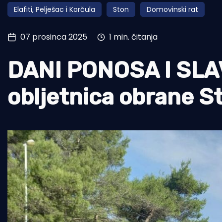
Elafiti, Pelješac i Korčula
Ston
Domovinski rat
Pomorstvo
Ribolov
07 prosinca 2025
1 min. čitanja
Ekologija
DANI PONOSA I SLAV
Tradicija i kultura
obljetnica obrane S