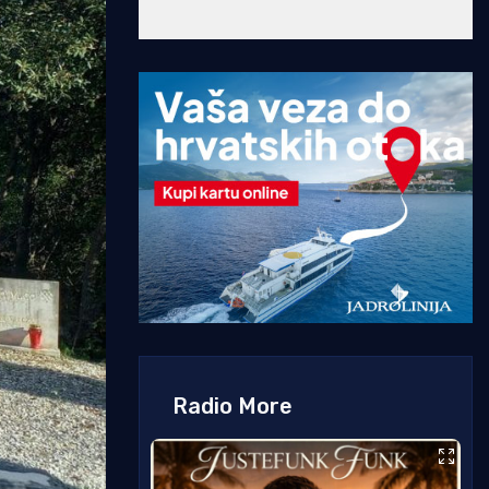
Radio More