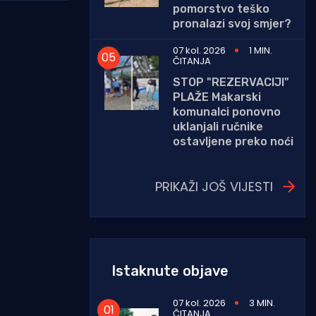
pomorstvo teško
pronalazi svoj smjer?
07 kol. 2026
1 MIN.
ČITANJA
STOP "REZERVACIJI"
PLAŽE Makarski
komunalci ponovno
uklanjali ručnike
ostavljene preko noći
PRIKAŽI JOŠ VIJESTI
Istaknute objave
07 kol. 2026
3 MIN.
ČITANJA