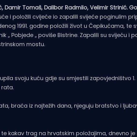
, Damir Tomaš, Dalibor Radmilo, Velimir Strinić. Go
će i položili cvijeće io zapalili svijeće poginulim p
udenog 1991. godine položili život u Čepikućama, te 
„ Pobjede „ poviše Bistrine. Zapalili su svijeću i p
strinskom mostu.
upila svoju kuću gdje su smjestili zapovjedništvo 1. 
 rata.
a, braća iz najtežih dana, njeguju bratstvo i ljub
e i te kakav trag na hrvatskim položajima, dnevno j