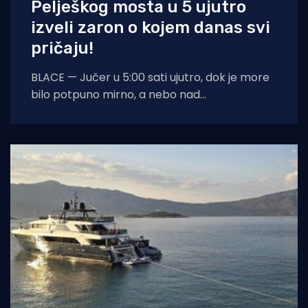
Pelješkog mosta u 5 ujutro
izveli zaron o kojem danas svi
pričaju!
BLACE — Jučer u 5:00 sati ujutro, dok je more
bilo potpuno mirno, a nebo nad
dalmatinskom obalom još obavijeno