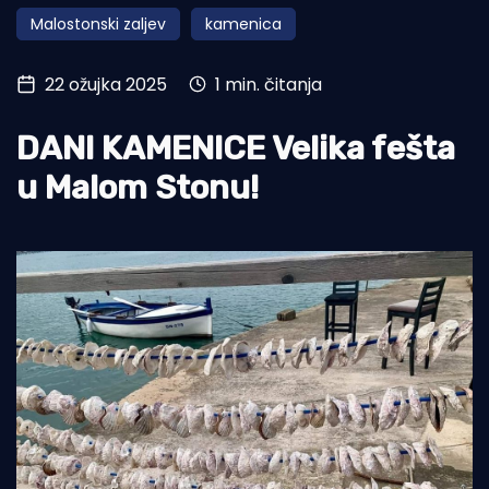
Malostonski zaljev
kamenica
Turizam i nautika
Pomorstvo
22 ožujka 2025
1 min. čitanja
Ribolov
DANI KAMENICE Velika fešta
Ekologija
u Malom Stonu!
Tradicija i kultura