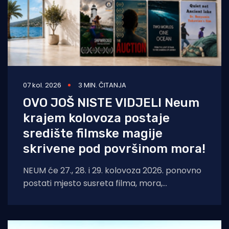
07 kol. 2026
3 MIN. ČITANJA
OVO JOŠ NISTE VIDJELI Neum
krajem kolovoza postaje
središte filmske magije
skrivene pod površinom mora!
NEUM će 27., 28. i 29. kolovoza 2026. ponovno
postati mjesto susreta filma, mora,
umjetnosti i međunarodnih autora. Neum
Underwater