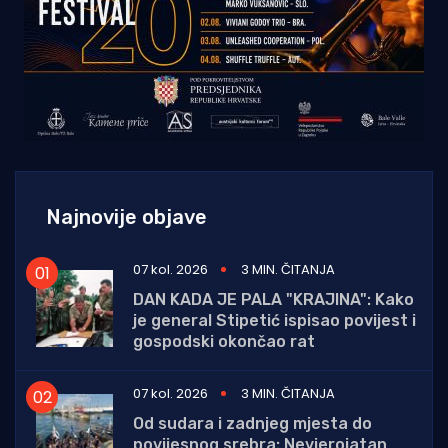
Najnovije objave
07 kol. 2026
3 MIN. ČITANJA
DAN KADA JE PALA "KRAJINA": Kako
je general Stipetić ispisao povijest i
gospodski okončao rat
07 kol. 2026
3 MIN. ČITANJA
Od sudara i zadnjeg mjesta do
povijesnog srebra: Nevjerojatan