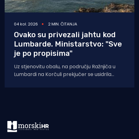
04 kol. 2026
2 MIN. ČITANJA
Ovako su privezali jahtu kod
Lumbarde. Ministarstvo: "Sve
je po propisima"
Uz stjenovitu obalu, na području Ražnjića u
Lumbardi na Korčuli prekjučer se usidrila
jahta. Index piše da je riječ je