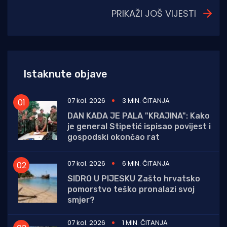
PRIKAŽI JOŠ VIJESTI
Istaknute objave
07 kol. 2026
3 MIN. ČITANJA
DAN KADA JE PALA "KRAJINA": Kako
je general Stipetić ispisao povijest i
gospodski okončao rat
07 kol. 2026
6 MIN. ČITANJA
SIDRO U PIJESKU Zašto hrvatsko
pomorstvo teško pronalazi svoj
smjer?
07 kol. 2026
1 MIN. ČITANJA