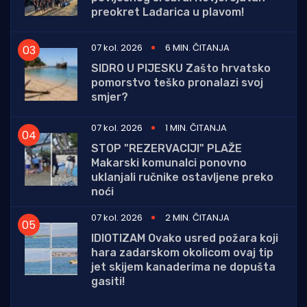
preokret Lađarica u plavom!
07 kol. 2026
6 MIN. ČITANJA
SIDRO U PIJESKU Zašto hrvatsko
pomorstvo teško pronalazi svoj
smjer?
07 kol. 2026
1 MIN. ČITANJA
STOP "REZERVACIJI" PLAŽE
Makarski komunalci ponovno
uklanjali ručnike ostavljene preko
noći
07 kol. 2026
2 MIN. ČITANJA
IDIOTIZAM Ovako usred požara koji
hara zadarskom okolicom ovaj tip
jet skijem kanaderima ne dopušta
gasiti!