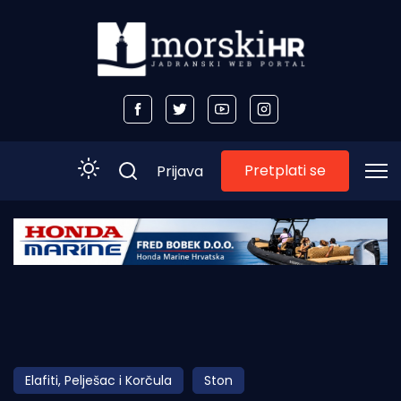
Pretplati se
Prijava
Početna
Morski plus
Morski TV
Obala
Elafiti, Pelješac i Korčula
Ston
Otoci