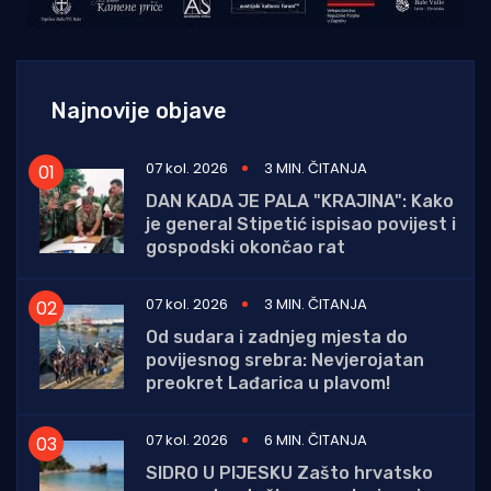
Najnovije objave
07 kol. 2026
3 MIN. ČITANJA
DAN KADA JE PALA "KRAJINA": Kako
je general Stipetić ispisao povijest i
gospodski okončao rat
07 kol. 2026
3 MIN. ČITANJA
Od sudara i zadnjeg mjesta do
povijesnog srebra: Nevjerojatan
preokret Lađarica u plavom!
07 kol. 2026
6 MIN. ČITANJA
SIDRO U PIJESKU Zašto hrvatsko