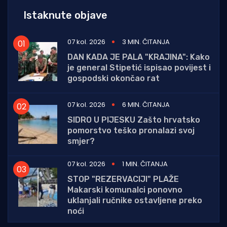
Istaknute objave
07 kol. 2026
3 MIN. ČITANJA
DAN KADA JE PALA "KRAJINA": Kako
je general Stipetić ispisao povijest i
gospodski okončao rat
07 kol. 2026
6 MIN. ČITANJA
SIDRO U PIJESKU Zašto hrvatsko
pomorstvo teško pronalazi svoj
smjer?
07 kol. 2026
1 MIN. ČITANJA
STOP "REZERVACIJI" PLAŽE
Makarski komunalci ponovno
uklanjali ručnike ostavljene preko
noći