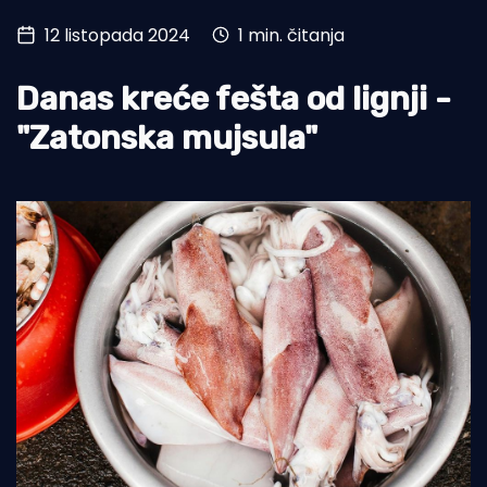
12 listopada 2024
1 min. čitanja
Turizam i nautika
Pomorstvo
Danas kreće fešta od lignji -
Ribolov
"Zatonska mujsula"
Ekologija
Tradicija i kultura