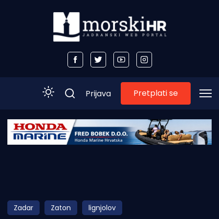
Pretplati se
Prijava
Početna
Morski plus
Morski TV
Obala
Zadar
Zaton
lignjolov
Otoci