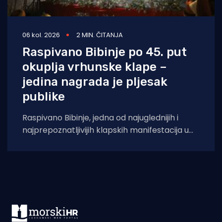
06 kol. 2026
2 MIN. ČITANJA
Raspivano Bibinje po 45. put
okuplja vrhunske klape –
jedina nagrada je pljesak
publike
Raspivano Bibinje, jedna od najuglednijih i
najprepoznatljivijih klapskih manifestacija u
Hrvatskoj, ove će godine doživjeti svoje 45.
izdanje. U subotu,