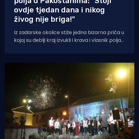
polja u Pakoštanima: "Stoji
ovdje tjedan dana i nikog
živog nije briga!"
Iz zadarske okolice stiže jedna bizarna priča u
kojoj su deblji kraj izvukli i krava i vlasnik polja
na kojem