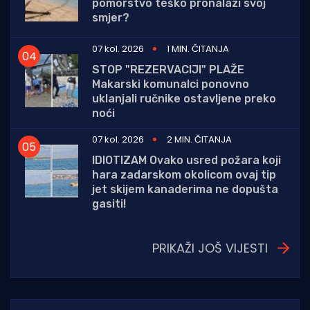
pomorstvo teško pronalazi svoj
smjer?
07 kol. 2026
1 MIN. ČITANJA
STOP "REZERVACIJI" PLAŽE
Makarski komunalci ponovno
uklanjali ručnike ostavljene preko
noći
07 kol. 2026
2 MIN. ČITANJA
IDIOTIZAM Ovako usred požara koji
hara zadarskom okolicom ovaj tip
jet skijem kanaderima ne dopušta
gasiti!
PRIKAŽI JOŠ VIJESTI