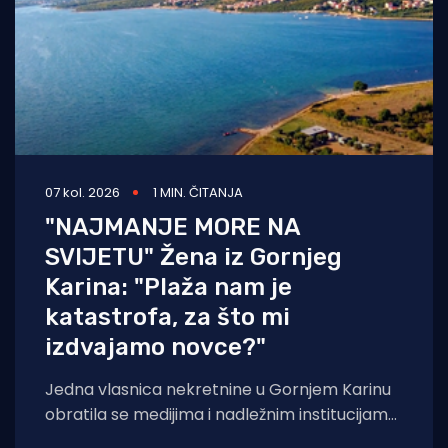
07 kol. 2026
1 MIN. ČITANJA
"NAJMANJE MORE NA
SVIJETU" Žena iz Gornjeg
Karina: "Plaža nam je
katastrofa, za što mi
izdvajamo novce?"
Jedna vlasnica nekretnine u Gornjem Karinu
obratila se medijima i nadležnim institucijama
otvorenim pismom u kojem iznosi niz kritika