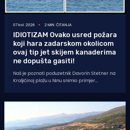
07 kol. 2026
2 MIN. ČITANJA
IDIOTIZAM Ovako usred požara
koji hara zadarskom okolicom
ovaj tip jet skijem kanaderima
ne dopušta gasiti!
Naš je poznati poduzetnik Davorin Stetner na
Kraljičinoj plažu u Ninu snimio primjer
eklatantnog idiotizma, ekstremne gluposti,
neobranjive drskosti i