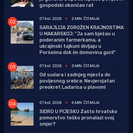
gospodski okončao rat
07 kol. 2026
2 MIN. ČITANJA
SARAJLIJA ZGROŽEN KRAJNOSTIMA
U MAKARSKOJ: "Ja sam bježao u
poderanim farmerkama, a
ukrajinski tajkuni divljaju u
Poršeima dok im domovina gori!"
07 kol. 2026
3 MIN. ČITANJA
Od sudara i zadnjeg mjesta do
povijesnog srebra: Nevjerojatan
preokret Lađarica u plavom!
07 kol. 2026
6 MIN. ČITANJA
SIDRO U PIJESKU Zašto hrvatsko
pomorstvo teško pronalazi svoj
smjer?