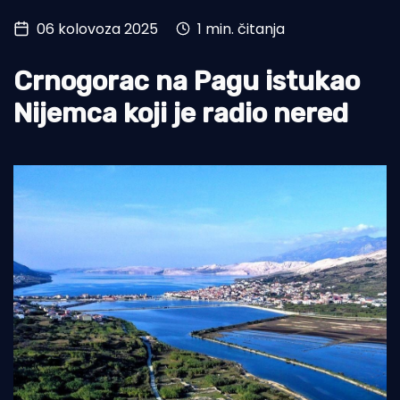
06 kolovoza 2025
1 min. čitanja
Turizam i nautika
Pomorstvo
Crnogorac na Pagu istukao
Ribolov
Nijemca koji je radio nered
Ekologija
Tradicija i kultura