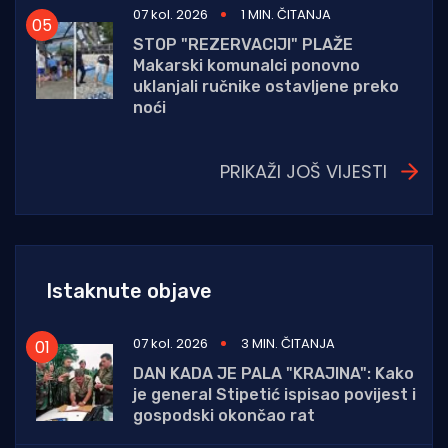
07 kol. 2026
1 MIN. ČITANJA
STOP "REZERVACIJI" PLAŽE
Makarski komunalci ponovno
uklanjali ručnike ostavljene preko
noći
PRIKAŽI JOŠ VIJESTI
Istaknute objave
07 kol. 2026
3 MIN. ČITANJA
DAN KADA JE PALA "KRAJINA": Kako
je general Stipetić ispisao povijest i
gospodski okončao rat