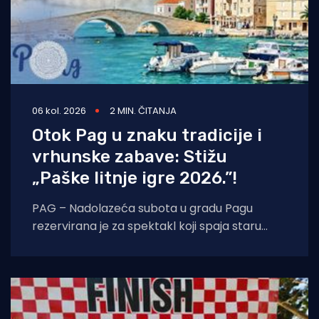
06 kol. 2026
2 MIN. ČITANJA
Otok Pag u znaku tradicije i
vrhunske zabave: Stižu
„Paške litnje igre 2026.”!
PAG – Nadolazeća subota u gradu Pagu
rezervirana je za spektakl koji spaja staru
tradiciju, natjecateljski duh i vrhunski provod.
U