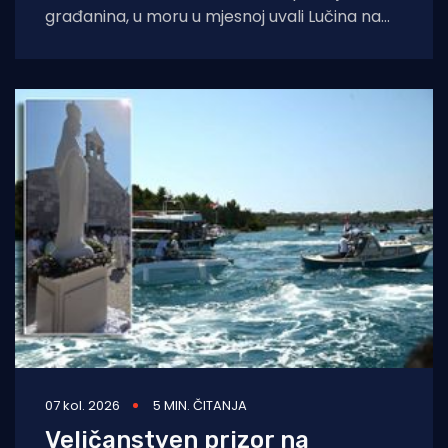
građanina, u moru u mjesnoj uvali Lučina na
Pašmanu pronađeno je
07 kol. 2026
5 MIN. ČITANJA
Veličanstven prizor na