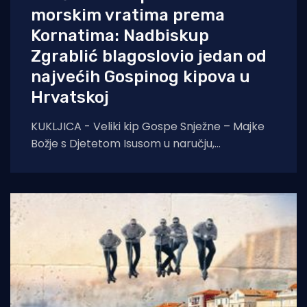
morskim vratima prema
Kornatima: Nadbiskup
Zgrablić blagoslovio jedan od
najvećih Gospinog kipova u
Hrvatskoj
KUKLJICA - Veliki kip Gospe Snježne – Majke
Božje s Djetetom Isusom u naručju,
blagoslovio je zadarski nadbiskup Milan
Zgrablić za vrijeme