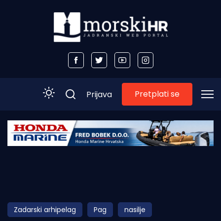
Pretplati se
Prijava
Početna
Morski plus
Morski TV
Obala
Zadarski arhipelag
Pag
nasilje
Otoci