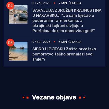
07 kol. 2026
2 MIN. ČITANJA
SARAJLIJA ZGROŽEN KRAJNOSTIMA
U MAKARSKOJ: "Ja sam bježao u
poderanim farmerkama, a
ukrajinski tajkuni divljaju u
Poršeima dok im domovina gori!"
07 kol. 2026
6 MIN. ČITANJA
SIDRO U PIJESKU Zašto hrvatsko
pomorstvo teško pronalazi svoj
smjer?
Vezane objave