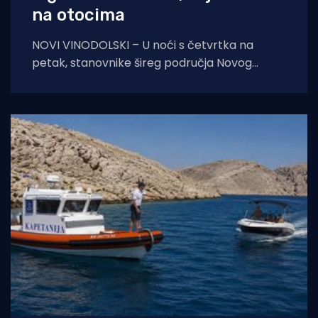
na otocima
NOVI VINODOLSKI – U noći s četvrtka na
petak, stanovnike šireg područja Novog
Vinodolskog i okolice uznemirio je umjeren
potres. Prema