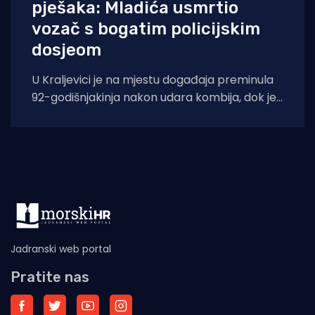
pješaka: Mladića usmrtio
vozač s bogatim policijskim
dosjeom
U Kraljevici je na mjestu događaja preminula
92-godišnjakinja nakon udara kombija, dok je
u splitskoj bolnici podlegao ozljedama 18-
Jadranski web portal
Pratite nas