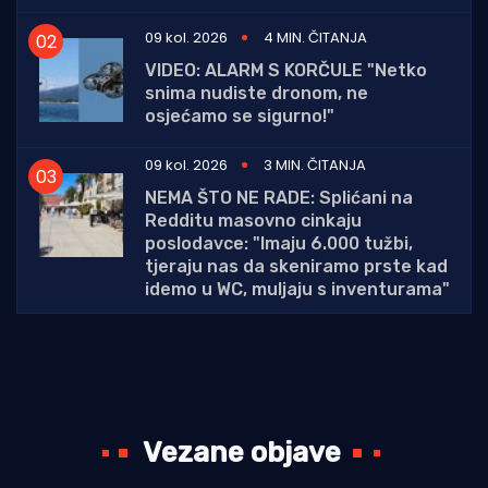
09 kol. 2026
4 MIN. ČITANJA
VIDEO: ALARM S KORČULE "Netko
snima nudiste dronom, ne
osjećamo se sigurno!"
09 kol. 2026
3 MIN. ČITANJA
NEMA ŠTO NE RADE: Splićani na
Redditu masovno cinkaju
poslodavce: "Imaju 6.000 tužbi,
tjeraju nas da skeniramo prste kad
idemo u WC, muljaju s inventurama"
Vezane objave