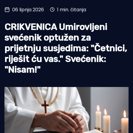
06 lipnja 2026
1 min. čitanja
Turizam i nautika
Pomorstvo
CRIKVENICA Umirovljeni
Ribolov
svećenik optužen za
prijetnju susjedima: "Četnici,
Ekologija
riješit ću vas." Svećenik:
Tradicija i kultura
"Nisam!"