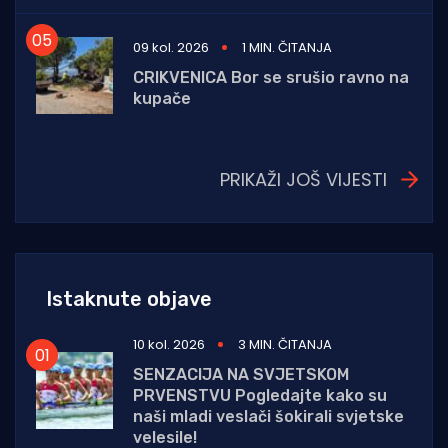
09 kol. 2026
1 MIN. ČITANJA
CRIKVENICA Bor se srušio ravno na
kupače
PRIKAŽI JOŠ VIJESTI
Istaknute objave
10 kol. 2026
3 MIN. ČITANJA
SENZACIJA NA SVJETSKOM
PRVENSTVU Pogledajte kako su
naši mladi veslači šokirali svjetske
velesile!