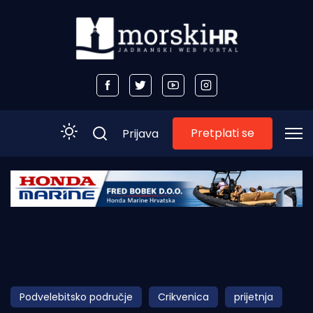
Pretplati se
Prijava
Početna
Morski plus
Morski TV
Obala
Podvelebitsko područje
Crikvenica
prijetnja
Otoci