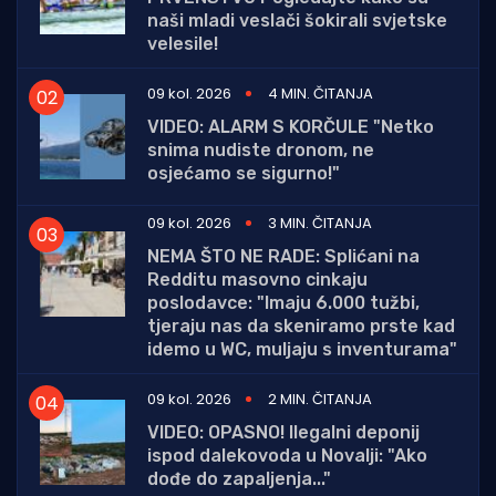
naši mladi veslači šokirali svjetske
velesile!
09 kol. 2026
4 MIN. ČITANJA
VIDEO: ALARM S KORČULE "Netko
snima nudiste dronom, ne
osjećamo se sigurno!"
09 kol. 2026
3 MIN. ČITANJA
NEMA ŠTO NE RADE: Splićani na
Redditu masovno cinkaju
poslodavce: "Imaju 6.000 tužbi,
tjeraju nas da skeniramo prste kad
idemo u WC, muljaju s inventurama"
09 kol. 2026
2 MIN. ČITANJA
VIDEO: OPASNO! Ilegalni deponij
ispod dalekovoda u Novalji: "Ako
dođe do zapaljenja..."