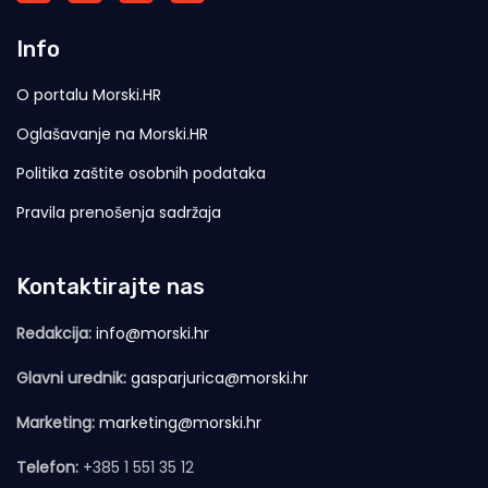
Info
O portalu Morski.HR
Oglašavanje na Morski.HR
Politika zaštite osobnih podataka
Pravila prenošenja sadržaja
Kontaktirajte nas
Redakcija:
info@morski.hr
Glavni urednik:
gasparjurica@morski.hr
Marketing:
marketing@morski.hr
Telefon:
+385 1 551 35 12