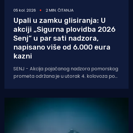
05 kol. 2026
2 MIN. ČITANJA
Upali u zamku glisiranja: U
akciji „Sigurna plovidba 2026
Senj“ u par sati nadzora,
napisano više od 6.000 eura
kazni
SENJ - Akcija pojačanog nadzora pomorskog
prometa održana je u utorak 4. kolovoza pod
nazivom „Sigurna plovidba 2026 Senj“, u širem