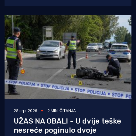
Kostreni uspješno provela crossover tečaj
ronjenja za
28 srp. 2026
2 MIN. ČITANJA
UŽAS NA OBALI - U dvije teške
nesreće poginulo dvoje