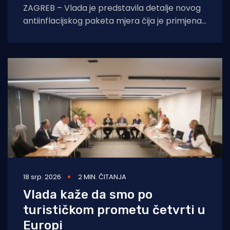
ZAGREB – Vlada je predstavila detalje novog
antiinflacijskog paketa mjera čija je primjena
planirana za 1. siječnja 2027. godine, s ciljem
18 srp. 2026
2 MIN. ČITANJA
Vlada kaže da smo po
turističkom prometu četvrti u
Europi