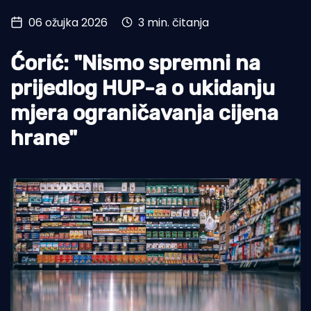
06 ožujka 2026
3 min. čitanja
Turizam i nautika
Pomorstvo
Ćorić: "Nismo spremni na
Ribolov
prijedlog HUP-a o ukidanju
mjera ograničavanja cijena
Ekologija
hrane"
Tradicija i kultura