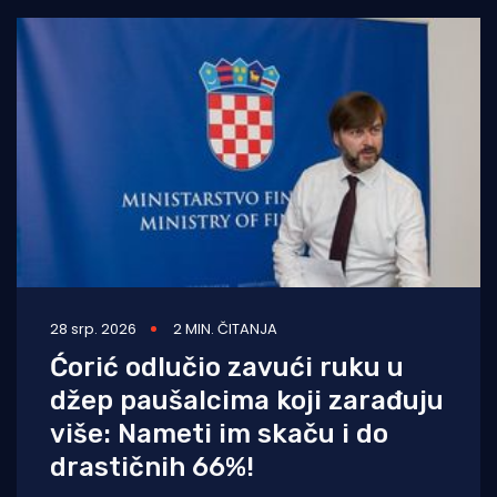
28 srp. 2026
2 MIN. ČITANJA
Ćorić odlučio zavući ruku u
džep paušalcima koji zarađuju
više: Nameti im skaču i do
drastičnih 66%!