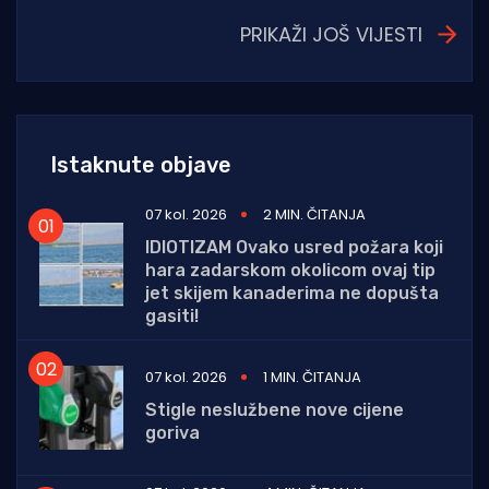
PRIKAŽI JOŠ VIJESTI
Istaknute objave
07 kol. 2026
2 MIN. ČITANJA
IDIOTIZAM Ovako usred požara koji
hara zadarskom okolicom ovaj tip
jet skijem kanaderima ne dopušta
gasiti!
07 kol. 2026
1 MIN. ČITANJA
Stigle neslužbene nove cijene
goriva