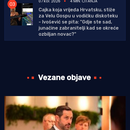
07 kol. 2026
4 MIN. ČITANJA
Cajka koja vrijeđa Hrvatsku, stiže
za Velu Gospu u vodičku diskoteku
- Ivošević se pita: "Gdje ste sad,
junačine zabranitelji kad se okreće
ozbiljan novac?"
Vezane objave