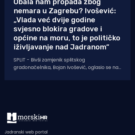
Obala nam propada zbog
nemara u Zagrebu? Ivošević:
„Vlada već dvije godine
svjesno blokira gradove i
općine na moru, to je političko
iživljavanje nad Jadranom“
SPLIT - Bivši zamjenik splitskog
gradonačelnika, Bojan Ivošević, oglasio se na
svom Facebook profilu oštrom kritikom
upućenom Vladi Republike Hrvatske i
Jadranski web portal