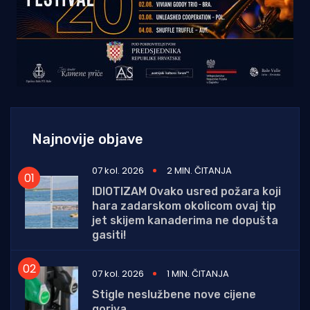
Najnovije objave
07 kol. 2026
2 MIN. ČITANJA
IDIOTIZAM Ovako usred požara koji
hara zadarskom okolicom ovaj tip
jet skijem kanaderima ne dopušta
gasiti!
07 kol. 2026
1 MIN. ČITANJA
Stigle neslužbene nove cijene
goriva