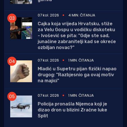
07 kol. 2026
4 MIN. ČITANJA
Cajka koja vrijeđa Hrvatsku, stiže
za Velu Gospu u vodičku diskoteku
- Ivošević se pita: "Gdje ste sad,
junačine zabranitelji kad se okreće
ozbiljan novac?"
07 kol. 2026
1 MIN. ČITANJA
Mladić u Supetru pijan fizički napao
drugog: "Razbjesnio ga ovaj motiv
na majici"
07 kol. 2026
1 MIN. ČITANJA
Policija pronašla Nijemca koji je
dizao dron u blizini Zračne luke
Split