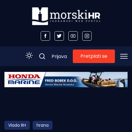
Pretplati se
Prijava
Početna
Morski plus
Morski TV
Obala
Vlada RH
hrana
Otoci