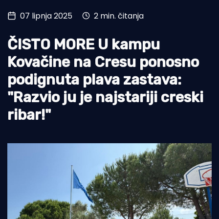
07 lipnja 2025
2 min. čitanja
Turizam i nautika
Pomorstvo
ČISTO MORE U kampu
Ribolov
Kovačine na Cresu ponosno
podignuta plava zastava:
Ekologija
"Razvio ju je najstariji creski
Tradicija i kultura
ribar!"