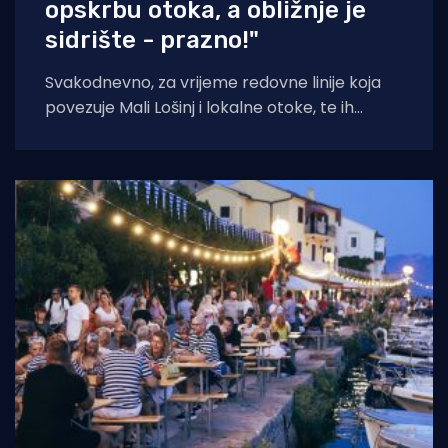
opskrbu otoka, a obližnje je
sidrište - prazno!"
Svakodnevno, za vrijeme redovne linije koja
povezuje Mali Lošinj i lokalne otoke, te ih
opskrbljuje namirnicama, po cijeloj uvali sidre