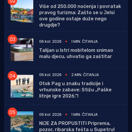
Više od 250.000 noćenja i povratak
pravog turizma: Zašto se u Jelsi
ove godine ostaje duže nego
drugdje?
06 kol. 2026
1 MIN. ČITANJA
Talijan u Istri mobitelom snimao
malu djecu, uhvatio ga zaštitar
06 kol. 2026
2 MIN. ČITANJA
Otok Pag u znaku tradicije i
vrhunske zabave: Stižu „Paške
litnje igre 2026.”!
06 kol. 2026
1 MIN. ČITANJA
NIJE ZA PROPUSTITI Priprema,
pozor, ribarska fešta u Supetru!