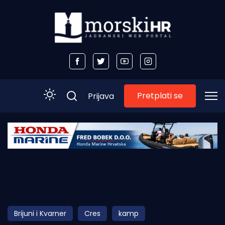
Pretplati se
Prijava
Početna
Morski plus
Morski TV
Obala
Brijuni i Kvarner
Cres
kamp
Otoci