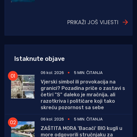
PRIKAŽI JOŠ VIJESTI
Istaknute objave
06 kol. 2026
5 MIN. ČITANJA
Vjerski simbol ili provokacija na
granici? Pozadina priče o zastavi s
četiri "S" daleko je mračnija, ali
razotkriva i političare koji tako
skreću pozornost sa sebe
06 kol. 2026
5 MIN. ČITANJA
ZAŠTITA MORA 'Bacači' BIO kugli u
more odgovorili stručnjaku za