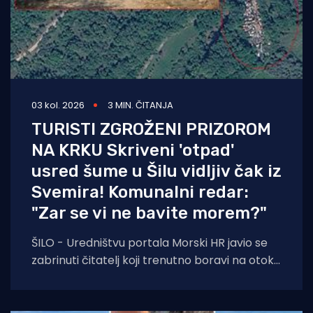
03 kol. 2026
3 MIN. ČITANJA
TURISTI ZGROŽENI PRIZOROM
NA KRKU Skriveni 'otpad'
usred šume u Šilu vidljiv čak iz
Svemira! Komunalni redar:
"Zar se vi ne bavite morem?"
ŠILO - Uredništvu portala Morski HR javio se
zabrinuti čitatelj koji trenutno boravi na otoku
Krku. Njegovo pismo, u kojem upozorava