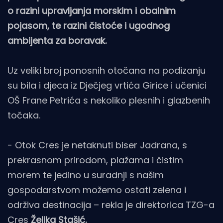
o razini upravljanja morskim i obalnim
pojasom, te razini čistoće i ugodnog
ambijenta za boravak.
Uz veliki broj ponosnih otočana na podizanju
su bila i djeca iz Dječjeg vrtića Girice i učenici
OŠ Frane Petrića s nekoliko plesnih i glazbenih
točaka.
- Otok Cres je netaknuti biser Jadrana, s
prekrasnom prirodom, plažama i čistim
morem te jedino u suradnji s našim
gospodarstvom možemo ostati zelena i
održiva destinacija – rekla je direktorica TZG-a
Cres
Željka Stašić.