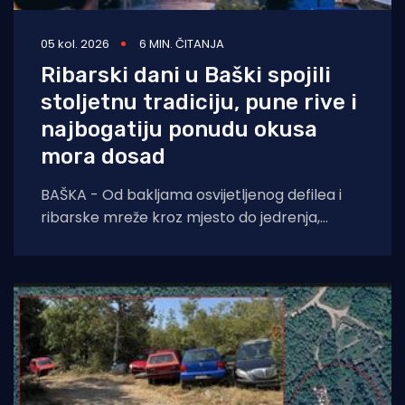
05 kol. 2026
6 MIN. ČITANJA
Ribarski dani u Baški spojili
stoljetnu tradiciju, pune rive i
najbogatiju ponudu okusa
mora dosad
BAŠKA - Od bakljama osvijetljenog defilea i
ribarske mreže kroz mjesto do jedrenja,
dječjih radionica, umjetnosti i koncerata,
trodnevna manifestacija još