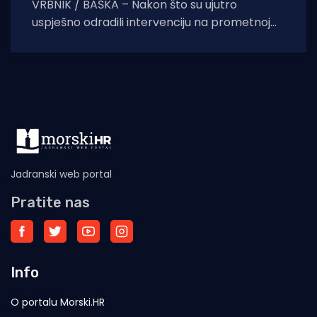
VRBNIK / BAŠKA – Nakon što su ujutro
uspješno odradili intervenciju na prometnoj
nesreći prema krčkoj zračnoj luci, vatrogasci
dežurne smjene nisu
Jadranski web portal
Pratite nas
Info
O portalu Morski.HR