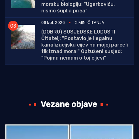
morsku biologiju: "Ugarkoviću,
nismo šuplja priča"
06 kol. 2026
2 MIN. ČITANJA
(DOBRO) SUSJEDSKE LUDOSTI
Čitatelj: "Postavio je ilegalnu
kanalizacijsku cijev na mojoj parceli
tik iznad mora!" Optuženi susjed:
"Pojma nemam o toj cijevi"
Vezane objave