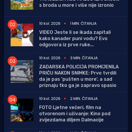
s broda u more i više nije izronio
10 kol. 2026
1 MIN. ČITANJA
VIDEO Jeste li se ikada zapitali
kako kanader puni vodu? Evo
odgovora iz prve ruke...
10 kol. 2026
3 MIN. ČITANJA
ZADARSKA POLICIJA PROMIJENILA
PRIČU NAKON SNIMKE: Prvo tvrdili
da je pas 'pušten u more', a sad
priznaju tko ga je zapravo spasio
10 kol. 2026
2 MIN. ČITANJA
FOTO Ljetne večeri, film na
otvorenom i uživanje: Kino pod
zvijezdama diljem Dalmacije