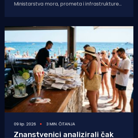
Ministarstva mora, prometa i infrastrukture
ima 78 otoka, 524 otočića te 642 hridi i
grebena, a
09 lip. 2026
3 MIN. ČITANJA
Znanstvenici analizirali čak