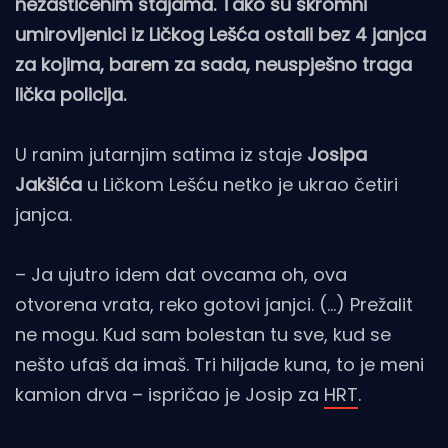
nezaštićenim stajama. Tako su skromni
umirovljenici iz Ličkog Lešća ostali bez 4 janjca
za kojima, barem za sada, neuspješno traga
lička policija.
U ranim jutarnjim satima iz staje
Josipa
Jakšića
u Ličkom Lešću netko je ukrao četiri
janjca.
– Ja ujutro idem dat ovcama oh, ova
otvorena vrata, reko gotovi janjci. (…) Prežalit
ne mogu. Kud sam bolestan tu sve, kud se
nešto ufaš da imaš. Tri hiljade kuna, to je meni
kamion drva – ispričao je Josip za
HRT
.