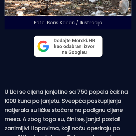
Foto: Boris Kačan / Ilustracija
U Lici se cijena janjetine sa 750 popela čak na
1000 kuna po janjetu. Sveopća poskupljenja
natjerala su ličke stočare na podignu cijene
mesa. A zbog toga su, čini se, janjci postali
zanimljivi i lopovima, koji noću operiraju po