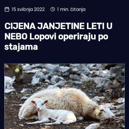
15 svibnja 2022
1 min. čitanja
Turizam i nautika
Pomorstvo
CIJENA JANJETINE LETI U
Ribolov
NEBO Lopovi operiraju po
stajama
Ekologija
Tradicija i kultura