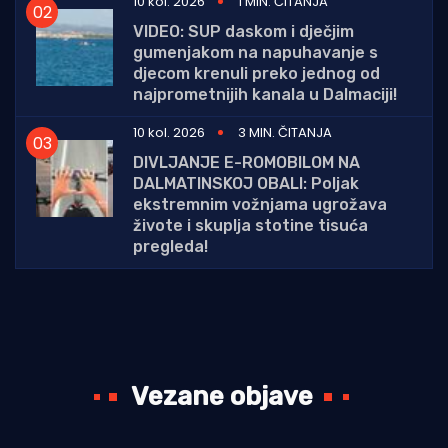
10 kol. 2026
1 MIN. ČITANJA
VIDEO: SUP daskom i dječjim
gumenjakom na napuhavanje s
djecom krenuli preko jednog od
najprometnijih kanala u Dalmaciji!
10 kol. 2026
3 MIN. ČITANJA
DIVLJANJE E-ROMOBILOM NA
DALMATINSKOJ OBALI: Poljak
ekstremnim vožnjama ugrožava
živote i skuplja stotine tisuća
pregleda!
Vezane objave