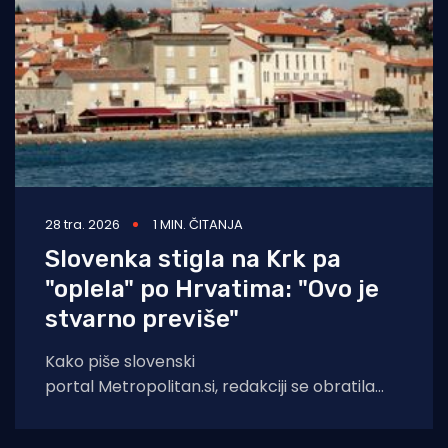
28 tra. 2026
1 MIN. ČITANJA
Slovenka stigla na Krk pa
"oplela" po Hrvatima: "Ovo je
stvarno previše"
Kako piše slovenski
portal Metropolitan.si, redakciji se obratila
ogorčena čitateljica kojoj cijene tijekom
nedavnog boravka na Krku ne izlaze