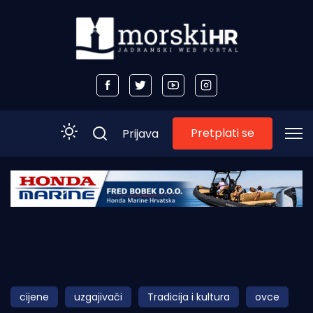
Pretplati se
Prijava
Početna
Morski plus
Morski TV
Obala
cijene
uzgajivači
Tradicija i kultura
ovce
Otoci