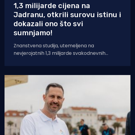
1,3 milijarde cijena na
Jadranu, otkrili surovu istinu i
dokazali ono što svi
sumnjamo!
Znanstvena studija, utemeljena na
nevjerojatnih 1,3 milijarde svakodnevnih
podataka iz domaćih trgovačkih lanaca,
potvrđuje ono što lokalno stanovništvo
godinama