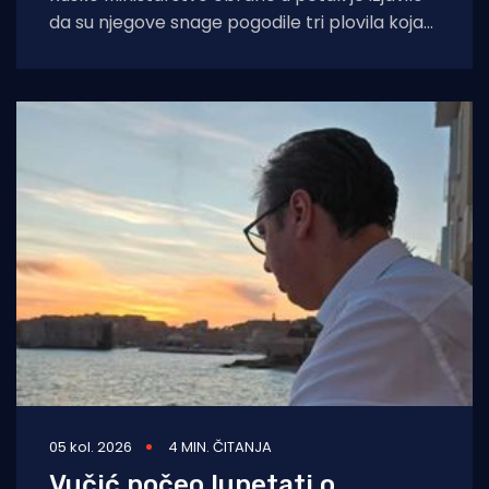
da su njegove snage pogodile tri plovila koja
su se "koristila za
05 kol. 2026
4 MIN. ČITANJA
Vučić počeo lupetati o