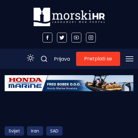
Pretplati se
Prijava
Početna
Morski plus
Morski TV
Obala
Svijet
Iran
SAD
Otoci