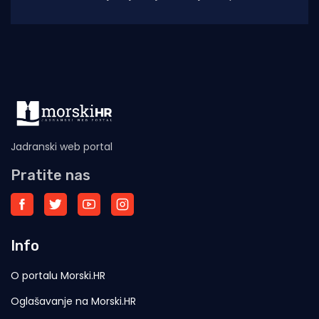
migracijske krize u španjolskoj enklavi Ceuti.
Odlukom predsjednice EK Ursule
Jadranski web portal
Pratite nas
Info
O portalu Morski.HR
Oglašavanje na Morski.HR