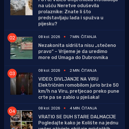
na ušću Neretve oduševila
prolaznike: Znate li što
predstavljaju lađa i spužva u
pijesku?
08 kol. 2026
7 MIN. ČITANJA
Nezakonita sidrišta nisu „stečeno
pravo“ – Vrijeme je da uredimo
more od Umaga do Dubrovnika
08 kol. 2026
2 MIN. ČITANJA
VIDEO: DIVLJANJE NA VIRU
Električnim romobilom jurio brže 50
km/h na Viru, pretjecao preko pune
crte pa se zabio u pješaka!
08 kol. 2026
4 MIN. ČITANJA
VRATIO SE DUH STARE DALMACIJE
Pogledajte kako je Kolište na jednu
večer oživjelo običaje privlačkih