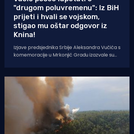
"drugom poluvremenu": Iz BiH
prijeti i hvali se vojskom,
stigao mu oštar odgovor iz
Knina!
Izjave predsjednika Srbije Aleksandra Vučića s
komemoracije u Mrkonjić Gradu izazvale su
val reakcija u hrvatskom političkom vrhu.
Vučić je