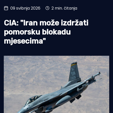
09 svibnja 2026
2 min. čitanja
Turizam i nautika
Pomorstvo
CIA: "Iran može izdržati
Ribolov
pomorsku blokadu
mjesecima"
Ekologija
Tradicija i kultura