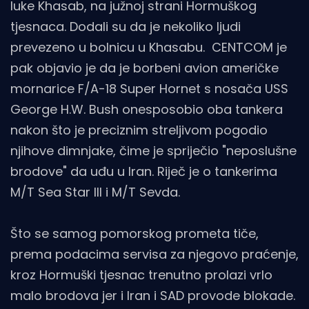
luke Khasab, na južnoj strani Hormuškog
tjesnaca. Dodali su da je nekoliko ljudi
prevezeno u bolnicu u Khasabu. CENTCOM je
pak objavio je da je borbeni avion američke
mornarice F/A-18 Super Hornet s nosača USS
George H.W. Bush onesposobio oba tankera
nakon što je preciznim streljivom pogodio
njihove dimnjake, čime je spriječio "neposlušne
brodove" da uđu u Iran. Riječ je o tankerima
M/T Sea Star III i M/T Sevda.
Što se samog pomorskog prometa tiče,
prema podacima servisa za njegovo praćenje,
kroz Hormuški tjesnac trenutno prolazi vrlo
malo brodova jer i Iran i SAD provode blokade.