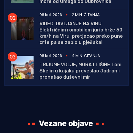
more od Umaga do Dubrovnika
08 kol. 2026
2 MIN. ČITANJA
VIDEO: DIVLJANJE NA VIRU
Električnim romobilom jurio brže 50
km/h na Viru, pretjecao preko pune
crte pa se zabio u pješaka!
08 kol. 2026
4 MIN. ČITANJA
TRIJUMF VOLJE, MORA I TIŠINE Toni
Skelin u kajaku preveslao Jadran i
pronašao duševni mir
Vezane objave