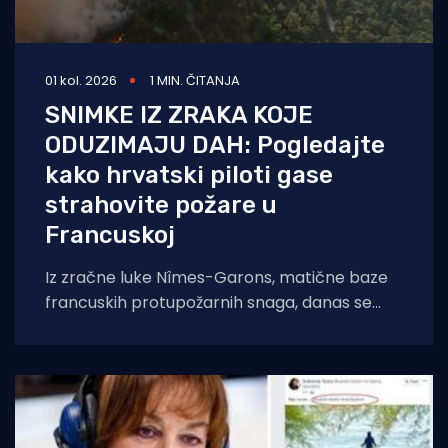
01 kol. 2026
1 MIN. ČITANJA
SNIMKE IZ ZRAKA KOJE
ODUZIMAJU DAH: Pogledajte
kako hrvatski piloti gase
strahovite požare u
Francuskoj
Iz zračne luke Nîmes-Garons, matične baze
francuskih protupožarnih snaga, danas se
javio kapetan hrvatske posade Canadaira
bojnik Igor Mindoljević: