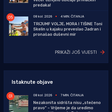
predaka!
08 kol. 2026
4 MIN. ČITANJA
TRIJUMF VOLJE, MORA I TIŠINE Toni
Skelin u kajaku preveslao Jadran i
pronašao duševni mir
PRIKAŽI JOŠ VIJESTI
Istaknute objave
08 kol. 2026
7 MIN. ČITANJA
Nezakonita sidrišta nisu „stečeno
pravo“ – Vrijeme je da uredimo