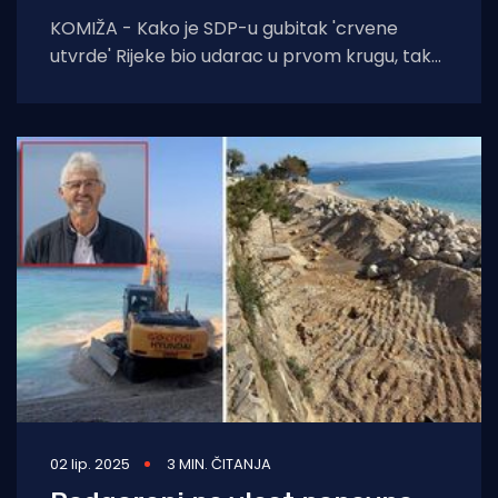
KOMIŽA - Kako je SDP-u gubitak 'crvene
utvrde' Rijeke bio udarac u prvom krugu, tako
im na slavu
02 lip. 2025
3 MIN. ČITANJA