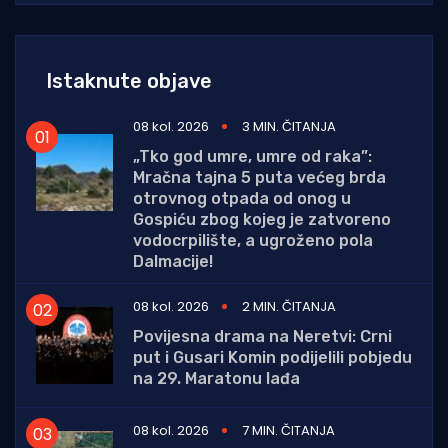
Istaknute objave
08 kol. 2026
3 MIN. ČITANJA
„Tko god umre, umre od raka”:
Mračna tajna 5 puta većeg brda
otrovnog otpada od onog u
Gospiću zbog kojeg je zatvoreno
vodocrpilište, a ugroženo pola
Dalmacije!
08 kol. 2026
2 MIN. ČITANJA
Povijesna drama na Neretvi: Crni
put i Gusari Komin podijelili pobjedu
na 29. Maratonu lađa
08 kol. 2026
7 MIN. ČITANJA