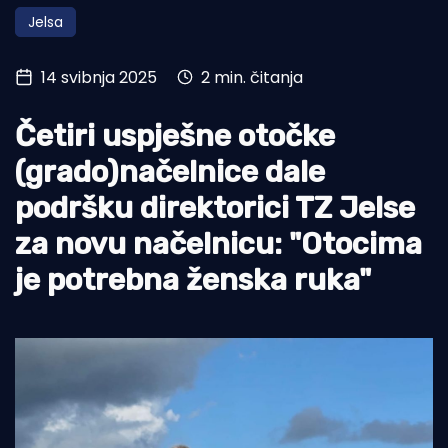
Jelsa
Turizam i nautika
Pomorstvo
14 svibnja 2025
2 min. čitanja
Ribolov
Četiri uspješne otočke
Ekologija
(grado)načelnice dale
Tradicija i kultura
podršku direktorici TZ Jelse
za novu načelnicu: "Otocima
je potrebna ženska ruka"