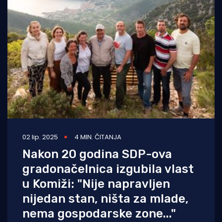
02 lip. 2025
4 MIN. ČITANJA
Nakon 20 godina SDP-ova
gradonačelnica izgubila vlast
u Komiži: "Nije napravljen
nijedan stan, ništa za mlade,
nema gospodarske zone..."