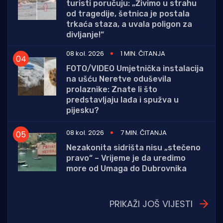
turisti poručuju: „Živimo u strahu
od tragedije, šetnica je postala
trkaća staza, a uvala poligon za
divljanje!“
08 kol. 2026
1 MIN. ČITANJA
FOTO/VIDEO Umjetnička instalacija
na ušću Neretve oduševila
prolaznike: Znate li što
predstavljaju lađa i spužva u
pijesku?
08 kol. 2026
7 MIN. ČITANJA
Nezakonita sidrišta nisu „stečeno
pravo“ – Vrijeme je da uredimo
more od Umaga do Dubrovnika
PRIKAŽI JOŠ VIJESTI