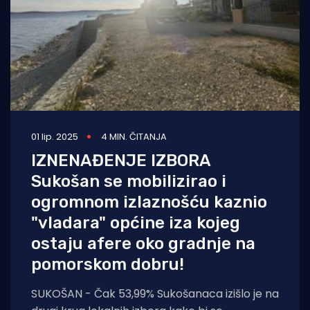
01 lip. 2025
4 MIN. ČITANJA
IZNENAĐENJE IZBORA
Sukošan se mobilizirao i
ogromnom izlaznošću kaznio
"vladara" općine iza kojeg
ostaju afere oko gradnje na
pomorskom dobru!
SUKOŠAN - Čak 53,99% Sukošanaca izišlo je na