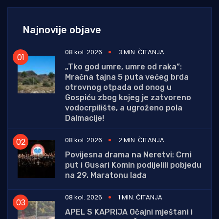
Najnovije objave
08 kol. 2026
3 MIN. ČITANJA
„Tko god umre, umre od raka”:
Mračna tajna 5 puta većeg brda
otrovnog otpada od onog u
Gospiću zbog kojeg je zatvoreno
vodocrpilište, a ugroženo pola
Dalmacije!
08 kol. 2026
2 MIN. ČITANJA
Povijesna drama na Neretvi: Crni
put i Gusari Komin podijelili pobjedu
na 29. Maratonu lađa
08 kol. 2026
1 MIN. ČITANJA
APEL S KAPRIJA Očajni mještani i