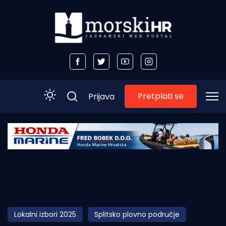
Pretplati se
Prijava
Početna
Morski plus
Morski TV
Obala
Lokalni izbori 2025
Splitsko plovno područje
Otoci