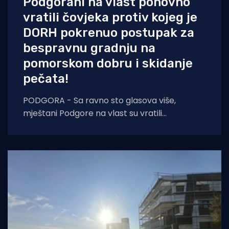
Podgorani na vlast ponovno
vratili čovjeka protiv kojeg je
DORH pokrenuo postupak za
bespravnu gradnju na
pomorskom dobru i skidanje
pečata!
PODGORA - Sa ravno sto glasova više,
mještani Podgore na vlast su vratili
kontroverznog Antu Miličića, protiv kojeg je
2022. godine