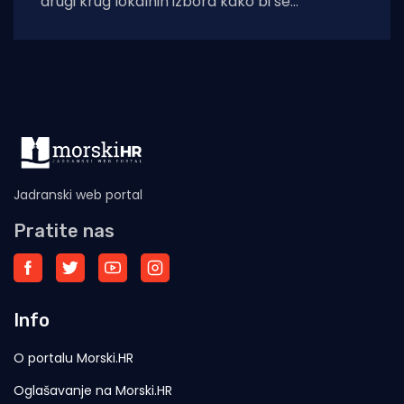
drugi krug lokalnih izbora kako bi se
mobilizirali i svrgnuli HDZ-ovog
Jadranski web portal
Pratite nas
Info
O portalu Morski.HR
Oglašavanje na Morski.HR