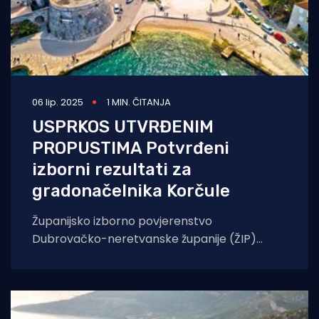
06 lip. 2025
1 MIN. ČITANJA
USPRKOS UTVRĐENIM
PROPUSTIMA Potvrđeni
izborni rezultati za
gradonačelnika Korčule
Županijsko izborno povjerenstvo
Dubrovačko-neretvanske županije (ŽIP)
potvrdilo je rezultate izbora za
gradonačelnika/gradonačelnicu Korčule, iako
su utvrdili propuste. Po