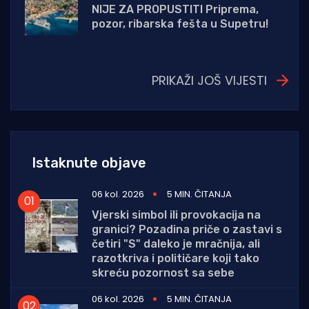
NIJE ZA PROPUSTITI Priprema,
pozor, ribarska fešta u Supetru!
PRIKAŽI JOŠ VIJESTI
Istaknute objave
06 kol. 2026
5 MIN. ČITANJA
Vjerski simbol ili provokacija na
granici? Pozadina priče o zastavi s
četiri "S" daleko je mračnija, ali
razotkriva i političare koji tako
skreću pozornost sa sebe
06 kol. 2026
5 MIN. ČITANJA