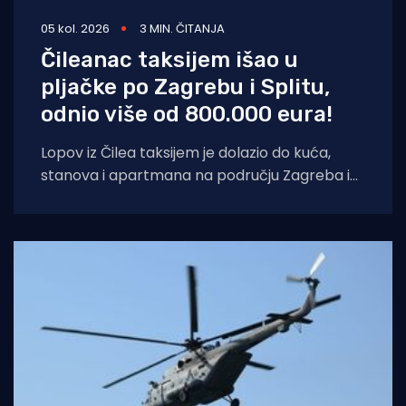
05 kol. 2026
3 MIN. ČITANJA
Čileanac taksijem išao u
pljačke po Zagrebu i Splitu,
odnio više od 800.000 eura!
Lopov iz Čilea taksijem je dolazio do kuća,
stanova i apartmana na području Zagreba i
Splita i počinio znatnu materijalnu