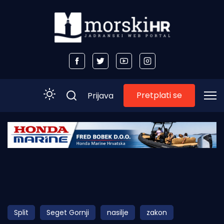
Pretplati se
Prijava
Početna
Morski plus
Morski TV
Obala
Split
Seget Gornji
nasilje
zakon
Otoci