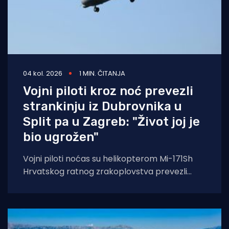
04 kol. 2026
1 MIN. ČITANJA
Vojni piloti kroz noć prevezli
strankinju iz Dubrovnika u
Split pa u Zagreb: "Život joj je
bio ugrožen"
Vojni piloti noćas su helikopterom Mi-171Sh
Hrvatskog ratnog zrakoplovstva prevezli
životno ugroženu stranu državljanku i
medicinski tim iz Opće