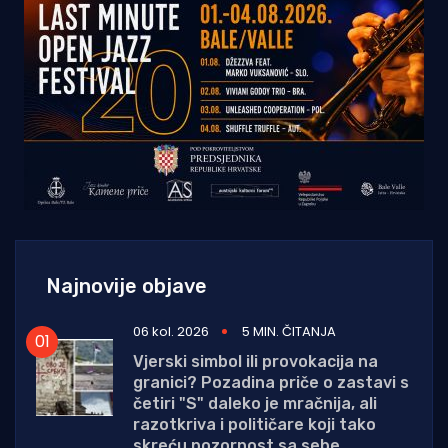
Najnovije objave
06 kol. 2026
5 MIN. ČITANJA
Vjerski simbol ili provokacija na
granici? Pozadina priče o zastavi s
četiri "S" daleko je mračnija, ali
razotkriva i političare koji tako
skreću pozornost sa sebe