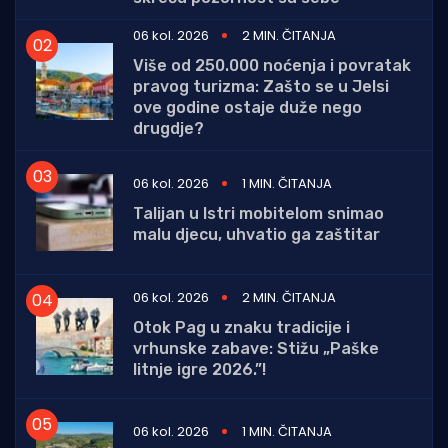
06 kol. 2026
2 MIN. ČITANJA
Više od 250.000 noćenja i povratak
pravog turizma: Zašto se u Jelsi
ove godine ostaje duže nego
drugdje?
06 kol. 2026
1 MIN. ČITANJA
Talijan u Istri mobitelom snimao
malu djecu, uhvatio ga zaštitar
06 kol. 2026
2 MIN. ČITANJA
Otok Pag u znaku tradicije i
vrhunske zabave: Stižu „Paške
litnje igre 2026.”!
06 kol. 2026
1 MIN. ČITANJA