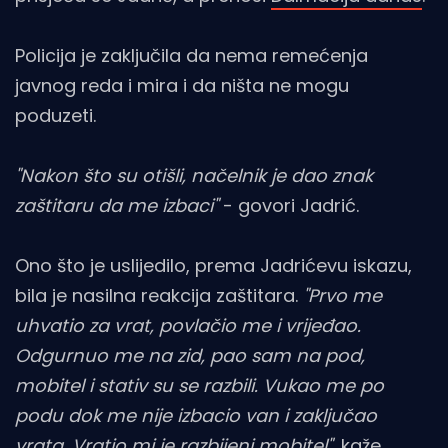
Policija je zaključila da nema remećenja
javnog reda i mira i da ništa ne mogu
poduzeti.
"Nakon što su otišli, načelnik je dao znak
zaštitaru da me izbaci"
- govori Jadrić.
Ono što je uslijedilo, prema Jadrićevu iskazu,
bila je nasilna reakcija zaštitara.
"Prvo me
uhvatio za vrat, povlačio me i vrijeđao.
Odgurnuo me na zid, pao sam na pod,
mobitel i stativ su se razbili. Vukao me po
podu dok me nije izbacio van i zaključao
vrata. Vratio mi je razbijeni mobitel"
, kaže