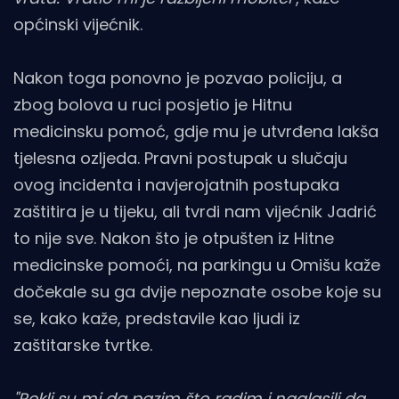
općinski vijećnik.
Nakon toga ponovno je pozvao policiju, a
zbog bolova u ruci posjetio je Hitnu
medicinsku pomoć, gdje mu je utvrđena lakša
tjelesna ozljeda. Pravni postupak u slučaju
ovog incidenta i navjerojatnih postupaka
zaštitira je u tijeku, ali tvrdi nam vijećnik Jadrić
to nije sve. Nakon što je otpušten iz Hitne
medicinske pomoći, na parkingu u Omišu kaže
dočekale su ga dvije nepoznate osobe koje su
se, kako kaže, predstavile kao ljudi iz
zaštitarske tvrtke.
"Rekli su mi da pazim što radim i naglasili da