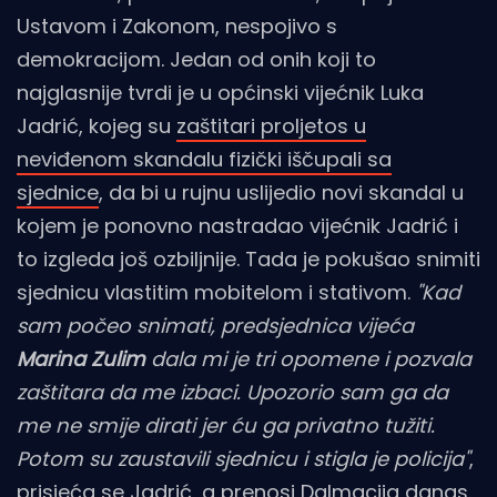
Ustavom i Zakonom, nespojivo s
demokracijom. Jedan od onih koji to
najglasnije tvrdi je u općinski vijećnik Luka
Jadrić, kojeg su
zaštitari proljetos u
neviđenom skandalu fizički iščupali sa
sjednice
, da bi u rujnu uslijedio novi skandal u
kojem je ponovno nastradao vijećnik Jadrić i
to izgleda još ozbiljnije. Tada je pokušao snimiti
sjednicu vlastitim mobitelom i stativom.
"Kad
sam počeo snimati, predsjednica vijeća
Marina Zulim
dala mi je tri opomene i pozvala
zaštitara da me izbaci. Upozorio sam ga da
me ne smije dirati jer ću ga privatno tužiti.
Potom su zaustavili sjednicu i stigla je policija"
,
prisjeća se Jadrić, a prenosi
Dalmacija danas
.