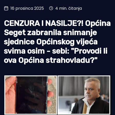
16 prosinca 2025
4 min. čitanja
Turizam i nautika
Pomorstvo
CENZURA I NASILJE?! Općina
Ribolov
Seget zabranila snimanje
sjednice Općinskog vijeća
Ekologija
svima osim - sebi: "Provodi li
Tradicija i kultura
ova Općina strahovladu?"