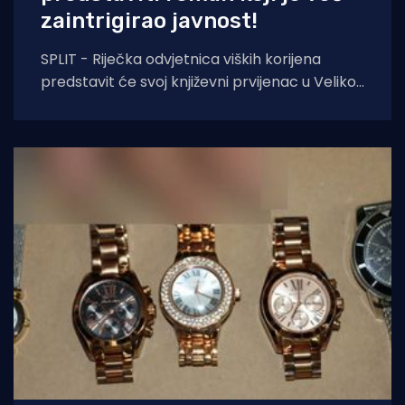
zaintrigirao javnost!
SPLIT - Riječka odvjetnica viških korijena
predstavit će svoj književni prvijenac u Velikoj
dvorani Gradske knjižnice Marka Marulića u
Splitu, u