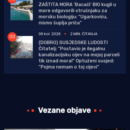
ZAŠTITA MORA 'Bacači' BIO kugli u
more odgovorili stručnjaku za
morsku biologiju: "Ugarkoviću,
nismo šuplja priča"
06 kol. 2026
2 MIN. ČITANJA
(DOBRO) SUSJEDSKE LUDOSTI
Čitatelj: "Postavio je ilegalnu
kanalizacijsku cijev na mojoj parceli
tik iznad mora!" Optuženi susjed:
"Pojma nemam o toj cijevi"
Vezane objave