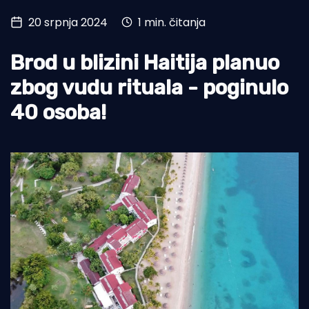
20 srpnja 2024
1 min. čitanja
Turizam i nautika
Pomorstvo
Brod u blizini Haitija planuo
Ribolov
zbog vudu rituala - poginulo
40 osoba!
Ekologija
Tradicija i kultura