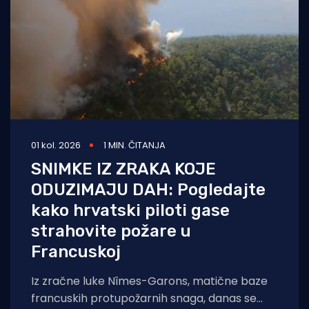
01 kol. 2026
1 MIN. ČITANJA
SNIMKE IZ ZRAKA KOJE
ODUZIMAJU DAH: Pogledajte
kako hrvatski piloti gase
strahovite požare u
Francuskoj
Iz zračne luke Nîmes-Garons, matične baze
francuskih protupožarnih snaga, danas se