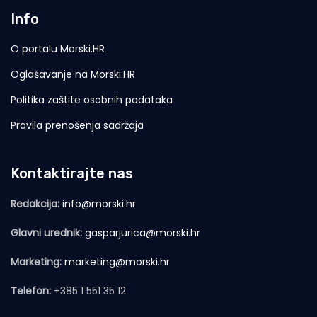
Info
O portalu Morski.HR
Oglašavanje na Morski.HR
Politika zaštite osobnih podataka
Pravila prenošenja sadržaja
Kontaktirajte nas
Redakcija:
info@morski.hr
Glavni urednik:
gasparjurica@morski.hr
Marketing:
marketing@morski.hr
Telefon:
+385 1 551 35 12