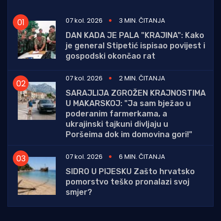
07 kol. 2026
3 MIN. ČITANJA
DAN KADA JE PALA "KRAJINA": Kako
je general Stipetić ispisao povijest i
gospodski okončao rat
07 kol. 2026
2 MIN. ČITANJA
SARAJLIJA ZGROŽEN KRAJNOSTIMA
U MAKARSKOJ: "Ja sam bježao u
poderanim farmerkama, a
ukrajinski tajkuni divljaju u
Poršeima dok im domovina gori!"
07 kol. 2026
6 MIN. ČITANJA
SIDRO U PIJESKU Zašto hrvatsko
pomorstvo teško pronalazi svoj
smjer?