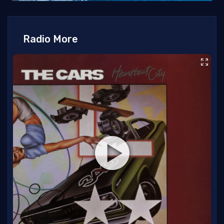
Radio More