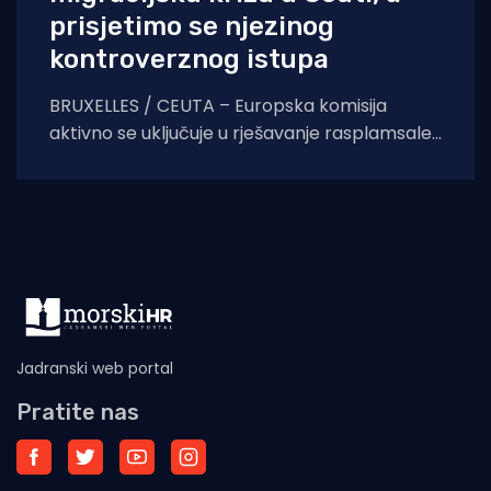
prisjetimo se njezinog
kontroverznog istupa
BRUXELLES / CEUTA – Europska komisija
aktivno se uključuje u rješavanje rasplamsale
migracijske krize u španjolskoj enklavi Ceuti.
Odlukom predsjednice EK Ursule
Jadranski web portal
Pratite nas