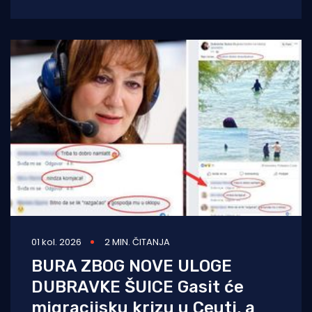
javio kapetan hrvatske posade Canadaira
bojnik Igor Mindoljević:
01 kol. 2026
2 MIN. ČITANJA
BURA ZBOG NOVE ULOGE
DUBRAVKE ŠUICE Gasit će
migracijsku krizu u Ceuti, a