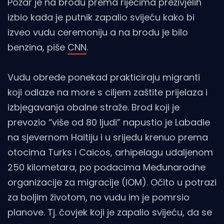
Požar je na brodu prema riječima preživjelih
izbio kada je putnik zapalio svijeću kako bi
izveo vudu ceremoniju a na brodu je bilo
benzina, piše
CNN
.
Vudu obrede ponekad prakticiraju migranti
koji odlaze na more s ciljem zaštite prijelaza i
izbjegavanja obalne straže. Brod koji je
prevozio “više od 80 ljudi” napustio je Labadie
na sjevernom Haitiju i u srijedu krenuo prema
otocima Turks i Caicos, arhipelagu udaljenom
250 kilometara, po podacima Međunarodne
organizacije za migracije (IOM). Očito u potrazi
za boljim životom, no vudu im je pomrsio
planove. Tj. čovjek koji je zapalio svijeću, da se