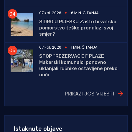
07 kol. 2026
6 MIN. ČITANJA
SIDRO U PIJESKU Zašto hrvatsko
pomorstvo teško pronalazi svoj
smjer?
07 kol. 2026
1 MIN. ČITANJA
STOP "REZERVACIJI" PLAŽE
Makarski komunalci ponovno
uklanjali ručnike ostavljene preko
noći
PRIKAŽI JOŠ VIJESTI
Istaknute objave