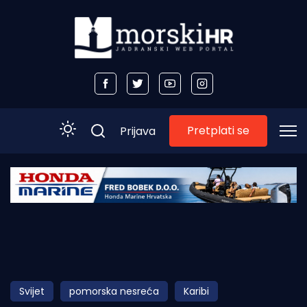
Pretplati se
Prijava
Početna
Morski plus
Morski TV
Obala
Svijet
pomorska nesreća
Karibi
Otoci