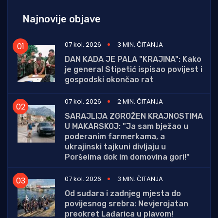
Najnovije objave
07 kol. 2026
3 MIN. ČITANJA
DAN KADA JE PALA "KRAJINA": Kako
je general Stipetić ispisao povijest i
gospodski okončao rat
07 kol. 2026
2 MIN. ČITANJA
SARAJLIJA ZGROŽEN KRAJNOSTIMA
U MAKARSKOJ: "Ja sam bježao u
poderanim farmerkama, a
ukrajinski tajkuni divljaju u
Poršeima dok im domovina gori!"
07 kol. 2026
3 MIN. ČITANJA
Od sudara i zadnjeg mjesta do
povijesnog srebra: Nevjerojatan
preokret Lađarica u plavom!