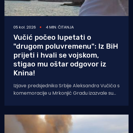
05 kol. 2026
4 MIN. ČITANJA
Vučić počeo lupetati o
"drugom poluvremenu": Iz BiH
prijeti i hvali se vojskom,
stigao mu oštar odgovor iz
Knina!
Izjave predsjednika Srbije Aleksandra Vučića s
komemoracije u Mrkonjić Gradu izazvale su
val reakcija u hrvatskom političkom vrhu.
Vučić je