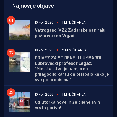
Najnovije objave
10 kol. 2026
1 MIN. ČITANJA
Vatrogasci VZŽ Zadarske saniraju
požarište na Vrgadi
10 kol. 2026
2 MIN. ČITANJA
PRIVEZ ZA STIJENE U LUMBARDI
Dubrovački profesor Legaz:
"Ministarstvo je namjerno
prilagodilo kartu da bi ispalo kako je
sve po propisima"
10 kol. 2026
1 MIN. ČITANJA
Od utorka nove, niže cijene svih
vrsta goriva!