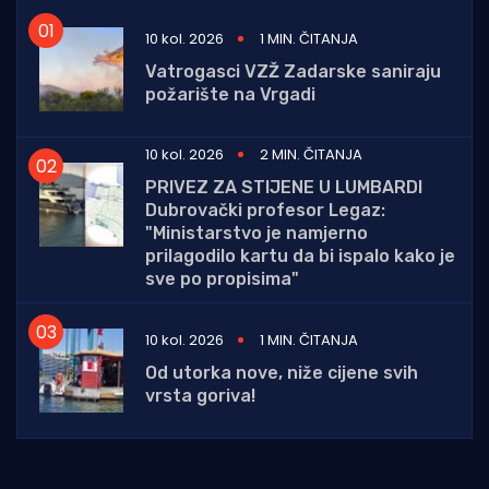
10 kol. 2026
1 MIN. ČITANJA
Vatrogasci VZŽ Zadarske saniraju
požarište na Vrgadi
10 kol. 2026
2 MIN. ČITANJA
PRIVEZ ZA STIJENE U LUMBARDI
Dubrovački profesor Legaz:
"Ministarstvo je namjerno
prilagodilo kartu da bi ispalo kako je
sve po propisima"
10 kol. 2026
1 MIN. ČITANJA
Od utorka nove, niže cijene svih
vrsta goriva!