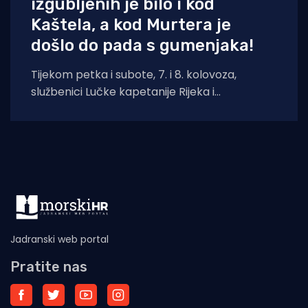
izgubljenih je bilo i kod
Kaštela, a kod Murtera je
došlo do pada s gumenjaka!
Tijekom petka i subote, 7. i 8. kolovoza,
službenici Lučke kapetanije Rijeka i
pripadajućih ispostava spasili su ukupno četiri
osobe.
Jadranski web portal
Pratite nas