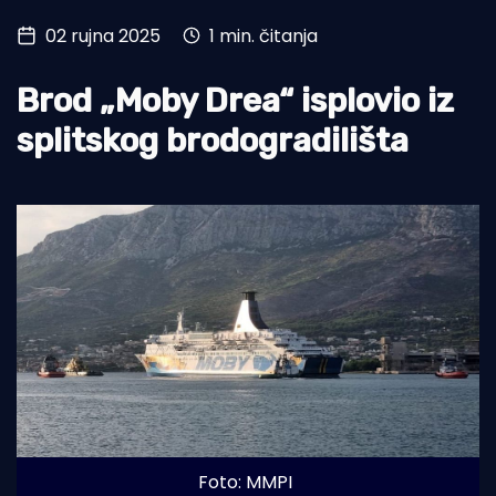
02 rujna 2025
1 min. čitanja
Turizam i nautika
Pomorstvo
Brod „Moby Drea“ isplovio iz
Ribolov
splitskog brodogradilišta
Ekologija
Tradicija i kultura
Foto: MMPI