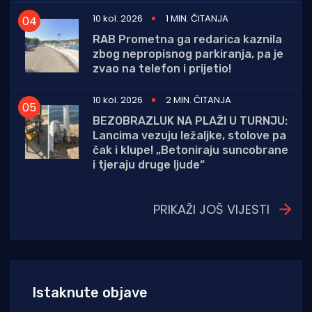
10 kol. 2026
1 MIN. ČITANJA
RAB Prometna ga redarica kaznila
zbog nepropisnog parkiranja, pa je
zvao na telefon i prijetio!
10 kol. 2026
2 MIN. ČITANJA
BEZOBRAZLUK NA PLAŽI U TURNJU:
Lancima vezuju ležaljke, stolove pa
čak i klupe! „Betoniraju suncobrane
i tjeraju druge ljude“
PRIKAŽI JOŠ VIJESTI
Istaknute objave