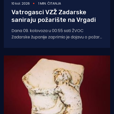
10 kol. 2026
1 MIN. ČITANJA
Vatrogasci VZŽ Zadarske
saniraju požarište na Vrgadi
Dana 09. kolovoza u 00:55 sati ŽVOC
Zadarske županije zaprimio je dojavu o požaru
otvorenog prostora na otoku Vrgada.