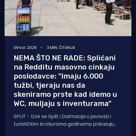
09 kol. 2026
3 MIN. ČITANJA
NEMA ŠTO NE RADE: Splićani
na Redditu masovno cinkaju
poslodavce: "Imaju 6.000
tužbi, tjeraju nas da
skeniramo prste kad idemo u
WC, muljaju s inventurama"
SPLIT - Dok se Split i Dalmacija u javnosti i
turističkim brošurama godinama prikazuju
kao idilične destinacije ugodnog života i