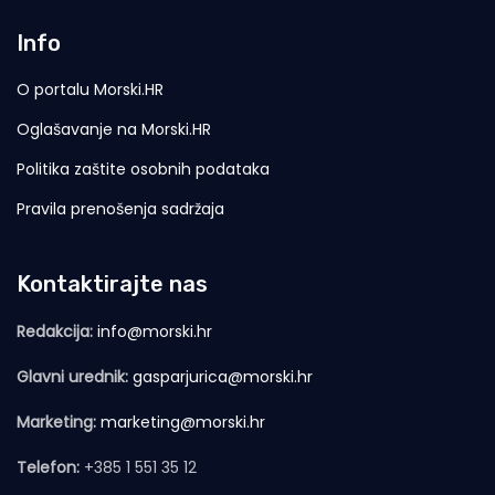
Info
O portalu Morski.HR
Oglašavanje na Morski.HR
Politika zaštite osobnih podataka
Pravila prenošenja sadržaja
Kontaktirajte nas
Redakcija:
info@morski.hr
Glavni urednik:
gasparjurica@morski.hr
Marketing:
marketing@morski.hr
Telefon:
+385 1 551 35 12