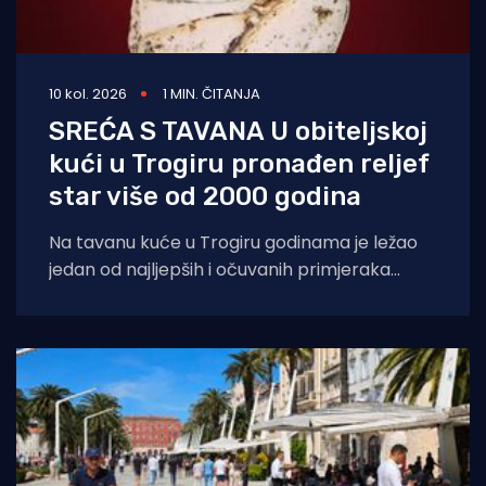
10 kol. 2026
1 MIN. ČITANJA
SREĆA S TAVANA U obiteljskoj
kući u Trogiru pronađen reljef
star više od 2000 godina
Na tavanu kuće u Trogiru godinama je ležao
jedan od najljepših i očuvanih primjeraka
starogrčke umjetnosti, star više od 2000