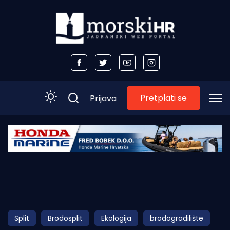
Pretplati se
Prijava
Početna
Morski plus
Morski TV
Obala
Split
Brodosplit
Ekologija
brodogradilište
Otoci