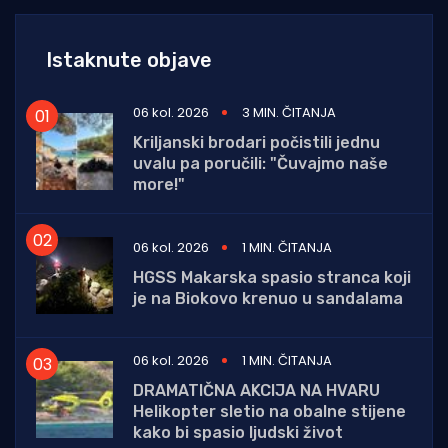
Istaknute objave
06 kol. 2026
3 MIN. ČITANJA
Kriljanski brodari počistili jednu
uvalu pa poručili: "Čuvajmo naše
more!"
06 kol. 2026
1 MIN. ČITANJA
HGSS Makarska spasio stranca koji
je na Biokovo krenuo u sandalama
06 kol. 2026
1 MIN. ČITANJA
DRAMATIČNA AKCIJA NA HVARU
Helikopter sletio na obalne stijene
kako bi spasio ljudski život