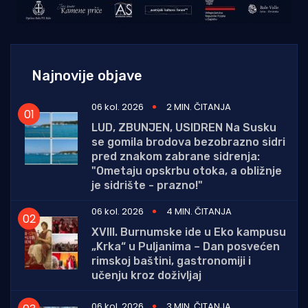
Najnovije objave
06 kol. 2026
2 MIN. ČITANJA
LUD, ZBUNJEN, USIDREN Na Susku
se gomila brodova bezobrazno sidri
pred znakom zabrane sidrenja:
"Ometaju opskrbu otoka, a obližnje
je sidrište - prazno!"
06 kol. 2026
4 MIN. ČITANJA
XVIII. Burnumske ide u Eko kampusu
„Krka“ u Puljanima – Dan posvećen
rimskoj baštini, gastronomiji i
učenju kroz doživljaj
06 kol. 2026
3 MIN. ČITANJA