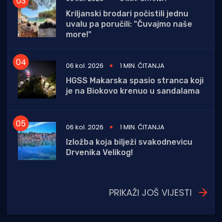
Kriljanski brodari počistili jednu
uvalu pa poručili: "Čuvajmo naše
more!"
06 kol. 2026
1 MIN. ČITANJA
HGSS Makarska spasio stranca koji
je na Biokovo krenuo u sandalama
06 kol. 2026
1 MIN. ČITANJA
Izložba koja bilježi svakodnevicu
Drvenika Velikog!
PRIKAŽI JOŠ VIJESTI