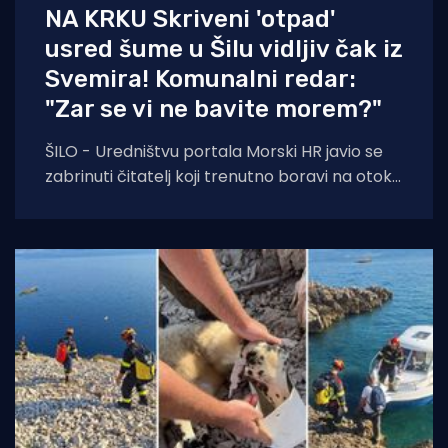
NA KRKU Skriveni 'otpad'
usred šume u Šilu vidljiv čak iz
Svemira! Komunalni redar:
"Zar se vi ne bavite morem?"
ŠILO - Uredništvu portala Morski HR javio se
zabrinuti čitatelj koji trenutno boravi na otoku
Krku. Njegovo pismo, u kojem upozorava