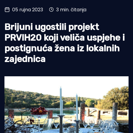
05 rujna 2023
3 min. čitanja
Turizam i nautika
Pomorstvo
Brijuni ugostili projekt
Ribolov
PRVIH20 koji veliča uspjehe i
postignuća žena iz lokalnih
Ekologija
zajednica
Tradicija i kultura