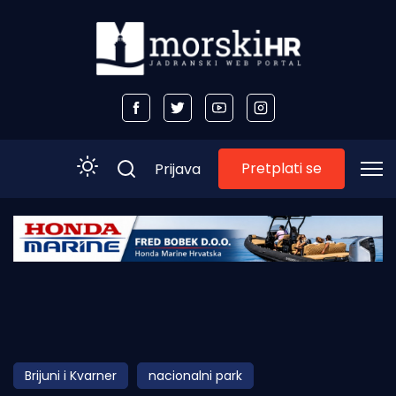
Pretplati se
Prijava
Početna
Morski plus
Morski TV
Obala
Brijuni i Kvarner
nacionalni park
Otoci