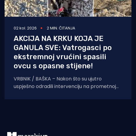
02 kol. 2026
2 MIN. ČITANJA
AKCIJA NA KRKU KOJA JE
GANULA SVE: Vatrogasci po
ekstremnoj vrućini spasili
ovcu s opasne stijene!
VRBNIK / BAŠKA – Nakon što su ujutro
uspješno odradili intervenciju na prometnoj
nesreći prema krčkoj zračnoj luci, vatrogasci
dežurne smjene nisu