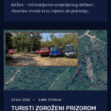
BAŠKA - Od bakljama osvijetljenog defilea i
ribarske mreže kroz mjesto do jedrenja,
dječjih radionica, umjetnosti i koncerata,
trodnevna manifestacija još
03 kol. 2026
3 MIN. ČITANJA
TURISTI ZGROŽENI PRIZOROM