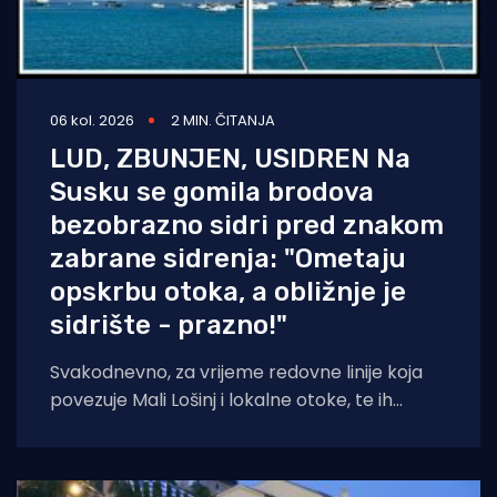
06 kol. 2026
2 MIN. ČITANJA
LUD, ZBUNJEN, USIDREN Na
Susku se gomila brodova
bezobrazno sidri pred znakom
zabrane sidrenja: "Ometaju
opskrbu otoka, a obližnje je
sidrište - prazno!"
Svakodnevno, za vrijeme redovne linije koja
povezuje Mali Lošinj i lokalne otoke, te ih
opskrbljuje namirnicama, po cijeloj uvali sidre