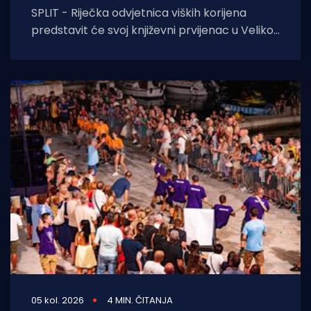
SPLIT - Riječka odvjetnica viških korijena
predstavit će svoj književni prvijenac u Velikoj
dvorani Gradske knjižnice Marka Marulića u
Splitu, u
05 kol. 2026
4 MIN. ČITANJA