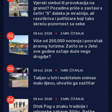
Vjerski simbol ili provokacija na
granici? Pozadina priče o zastavi s
četiri "S" daleko je mračnija, ali
razotkriva i političare koji tako
skreću pozornost sa sebe
06 kol. 2026
2 MIN. ČITANJA
Više od 250.000 noćenja i povratak
pravog turizma: Zašto se u Jelsi
ove godine ostaje duže nego
drugdje?
06 kol. 2026
1 MIN. ČITANJA
Talijan u Istri mobitelom snimao
malu djecu, uhvatio ga zaštitar
06 kol. 2026
2 MIN. ČITANJA
Otok Pag u znaku tradicije i
vrhunske zabave: Stižu „Paške