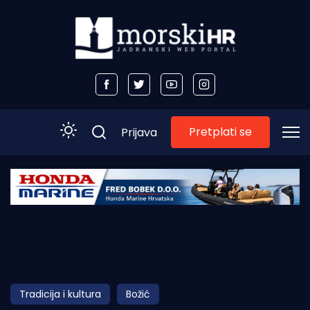
Pretplati se
Prijava
Početna
Morski plus
Morski TV
Obala
Tradicija i kultura
Božić
Otoci