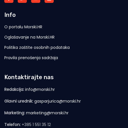
Info
O portalu Morski.HR
Oglašavanje na Morski.HR
Politika zaštite osobnih podataka
Pravila prenošenja sadržaja
Kontaktirajte nas
Redakcija:
info@morski.hr
Glavni urednik:
gasparjurica@morski.hr
Marketing:
marketing@morski.hr
Telefon:
+385 1 551 35 12