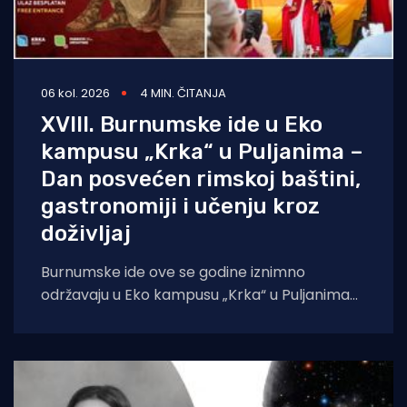
06 kol. 2026
4 MIN. ČITANJA
XVIII. Burnumske ide u Eko
kampusu „Krka“ u Puljanima –
Dan posvećen rimskoj baštini,
gastronomiji i učenju kroz
doživljaj
Burnumske ide ove se godine iznimno
održavaju u Eko kampusu „Krka“ u Puljanima
zbog konzervatorskih radova na dosadašnjoj
lokaciji, rimskom