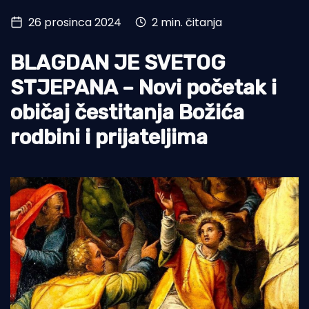
26 prosinca 2024
2 min. čitanja
Turizam i nautika
Pomorstvo
BLAGDAN JE SVETOG
Ribolov
STJEPANA – Novi početak i
običaj čestitanja Božića
Ekologija
rodbini i prijateljima
Tradicija i kultura