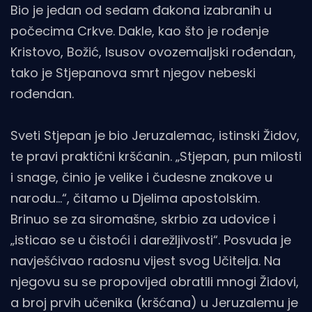
Bio je jedan od sedam đakona izabranih u
počecima Crkve. Dakle, kao što je rođenje
Kristovo, Božić, Isusov ovozemaljski rođendan,
tako je Stjepanova smrt njegov nebeski
rođendan.
Sveti Stjepan je bio Jeruzalemac, istinski Židov,
te pravi praktični kršćanin. „Stjepan, pun milosti
i snage, činio je velike i čudesne znakove u
narodu…“, čitamo u Djelima apostolskim.
Brinuo se za siromašne, skrbio za udovice i
„isticao se u čistoći i darežljivosti“. Posvuda je
navješćivao radosnu vijest svog Učitelja. Na
njegovu su se propovijed obratili mnogi Židovi,
a broj prvih učenika (kršćana) u Jeruzalemu je