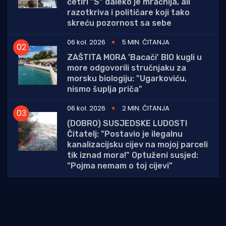
četiri "S" daleko je mračnija, ali
razotkriva i političare koji tako
skreću pozornost sa sebe
06 kol. 2026
5 MIN. ČITANJA
ZAŠTITA MORA 'Bacači' BIO kugli u
more odgovorili stručnjaku za
morsku biologiju: "Ugarkoviću,
nismo šuplja priča"
06 kol. 2026
2 MIN. ČITANJA
(DOBRO) SUSJEDSKE LUDOSTI
Čitatelj: "Postavio je ilegalnu
kanalizacijsku cijev na mojoj parceli
tik iznad mora!" Optuženi susjed:
"Pojma nemam o toj cijevi"