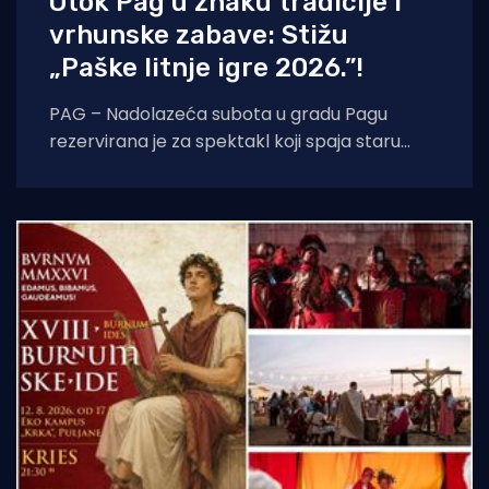
Otok Pag u znaku tradicije i
vrhunske zabave: Stižu
„Paške litnje igre 2026.”!
PAG – Nadolazeća subota u gradu Pagu
rezervirana je za spektakl koji spaja staru
tradiciju, natjecateljski duh i vrhunski provod.
U