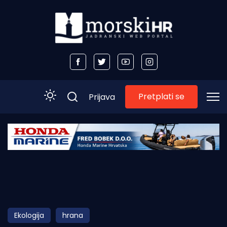
Pretplati se
Prijava
Početna
Morski plus
Morski TV
Obala
Ekologija
hrana
Otoci