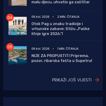
malu djecu, uhvatio ga zaštitar
06 kol. 2026
2 MIN. ČITANJA
Otok Pag u znaku tradicije i
vrhunske zabave: Stižu „Paške
litnje igre 2026.”!
06 kol. 2026
1 MIN. ČITANJA
NIJE ZA PROPUSTITI Priprema,
pozor, ribarska fešta u Supetru!
PRIKAŽI JOŠ VIJESTI