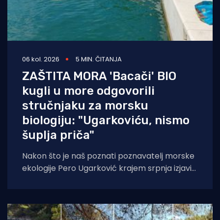
06 kol. 2026
5 MIN. ČITANJA
ZAŠTITA MORA 'Bacači' BIO
kugli u more odgovorili
stručnjaku za morsku
biologiju: "Ugarkoviću, nismo
šuplja priča"
Nakon što je naš poznati poznavatelj morske
ekologije Pero Ugarković krajem srpnja izjavio
kako je bacanje biokugli u more "