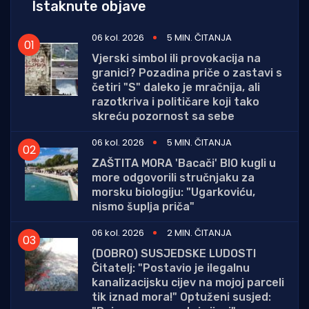
Istaknute objave
06 kol. 2026
5 MIN. ČITANJA
Vjerski simbol ili provokacija na
granici? Pozadina priče o zastavi s
četiri "S" daleko je mračnija, ali
razotkriva i političare koji tako
skreću pozornost sa sebe
06 kol. 2026
5 MIN. ČITANJA
ZAŠTITA MORA 'Bacači' BIO kugli u
more odgovorili stručnjaku za
morsku biologiju: "Ugarkoviću,
nismo šuplja priča"
06 kol. 2026
2 MIN. ČITANJA
(DOBRO) SUSJEDSKE LUDOSTI
Čitatelj: "Postavio je ilegalnu
kanalizacijsku cijev na mojoj parceli
tik iznad mora!" Optuženi susjed: