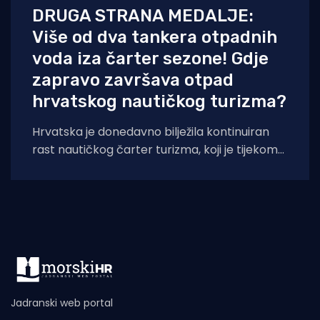
DRUGA STRANA MEDALJE:
Više od dva tankera otpadnih
voda iza čarter sezone! Gdje
zapravo završava otpad
hrvatskog nautičkog turizma?
Hrvatska je donedavno bilježila kontinuiran
rast nautičkog čarter turizma, koji je tijekom
2025. godine (siječanj–studeni) prema
podacima Ministarstva pomorstva,
Jadranski web portal