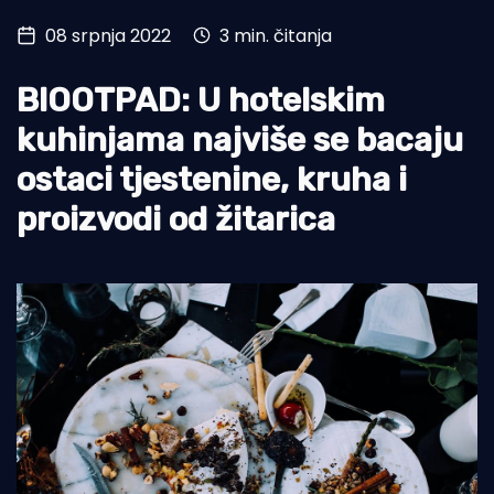
08 srpnja 2022
3 min. čitanja
Turizam i nautika
Pomorstvo
BIOOTPAD: U hotelskim
Ribolov
kuhinjama najviše se bacaju
ostaci tjestenine, kruha i
Ekologija
proizvodi od žitarica
Tradicija i kultura