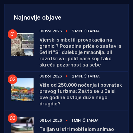
Najnovije objave
06 kol. 2026
5 MIN. ČITANJA
Vjerski simbol ili provokacija na
granici? Pozadina priče o zastavi s
četiri "S" daleko je mračnija, ali
razotkriva i političare koji tako
skreću pozornost sa sebe
06 kol. 2026
2 MIN. ČITANJA
Više od 250.000 noćenja i povratak
pravog turizma: Zašto se u Jelsi
ove godine ostaje duže nego
drugdje?
06 kol. 2026
1 MIN. ČITANJA
Talijan u Istri mobitelom snimao