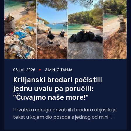
06 kol. 2026
3 MIN. ČITANJA
Kriljanski brodari počistili
jednu uvalu pa poručili:
"Čuvajmo naše more!"
Hrvatska udruga privatnih brodara objavila je
tekst u kojem dio posade s jednog od mini-
kruzera čisti jednu od uvala