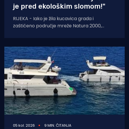
je pred ekološkim slomom!"
RIJEKA - Iako je žila kucavica grada i
zaštićeno područje mreže Natura 2000,
Rječina se sustavno uništava i pretvara u
odvodni
05 kol. 2026
9 MIN. ČITANJA