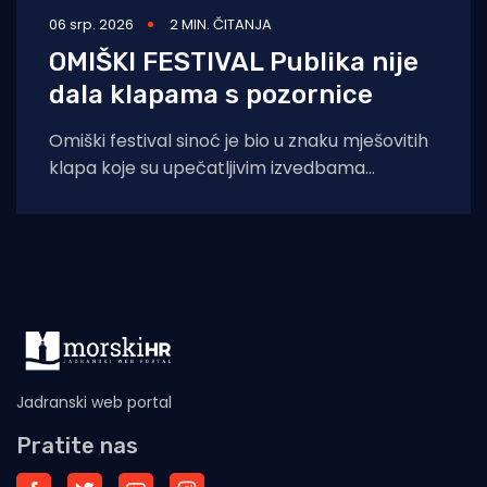
06 srp. 2026
2 MIN. ČITANJA
OMIŠKI FESTIVAL Publika nije
dala klapama s pozornice
Omiški festival sinoć je bio u znaku mješovitih
klapa koje su upečatljivim izvedbama
oduševile publiku, a najsjajnija odličja otišla su
Jadranski web portal
Pratite nas