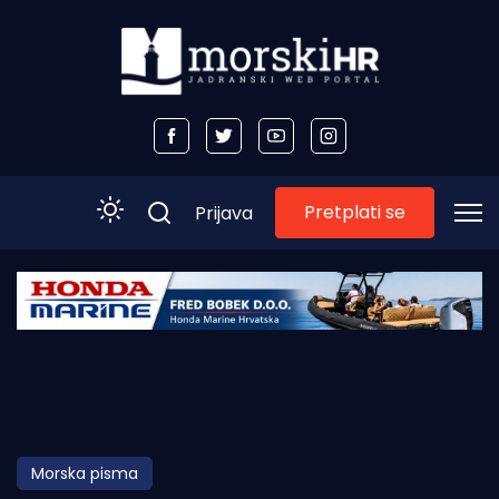
Pretplati se
Prijava
Početna
Morski plus
Morski TV
Obala
Morska pisma
Otoci