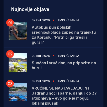
Najnovije objave
09 kol. 2026
1 MIN. ČITANJA
Autobus pun poljskih
srednjoškolaca zapeo na trajektu
za Korčulu: "Putnici ga tresli i
gurali"
09 kol. 2026
1 MIN. ČITANJA
Sunčan i vruć dan, no pripazite na
buru!
09 kol. 2026
1 MIN. ČITANJA
VRUĆINE SE NASTAVLJAJU: Na
Jadranu noći sparne, danju i do 37
stupnjeva – evo gdje je moguć
lokalni pljusak