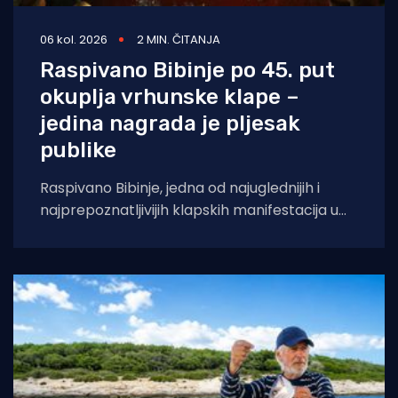
06 kol. 2026
2 MIN. ČITANJA
Raspivano Bibinje po 45. put
okuplja vrhunske klape –
jedina nagrada je pljesak
publike
Raspivano Bibinje, jedna od najuglednijih i
najprepoznatljivijih klapskih manifestacija u
Hrvatskoj, ove će godine doživjeti svoje 45.
izdanje. U subotu,