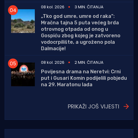
08 kol. 2026
3 MIN. ČITANJA
„Tko god umre, umre od raka”:
Mračna tajna 5 puta većeg brda
otrovnog otpada od onog u
Gospiću zbog kojeg je zatvoreno
vodocrpilište, a ugroženo pola
Dalmacije!
08 kol. 2026
2 MIN. ČITANJA
Povijesna drama na Neretvi: Crni
put i Gusari Komin podijelili pobjedu
na 29. Maratonu lađa
PRIKAŽI JOŠ VIJESTI