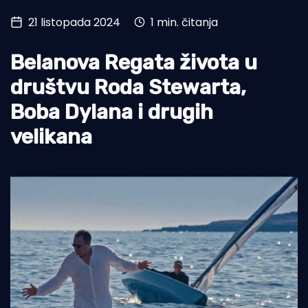
21 listopada 2024
1 min. čitanja
Turizam i nautika
Pomorstvo
Belanova Regata života u
Ribolov
društvu Roda Stewarta,
Boba Dylana i drugih
Ekologija
velikana
Tradicija i kultura