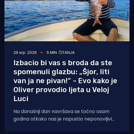
29 srp. 2026
5 MIN. ČITANJA
Izbacio bi vas s broda da ste
spomenuli glazbu: „Šjor, liti
van ja ne pivan!“ - Evo kako je
Oliver provodio ljeta u Veloj
Luci
Na današnji dan navršava se točno osam
godina otkako nas je napustio neponovljivi
Oliver Dragojević, glazbena legenda čiji
hrapavi glas