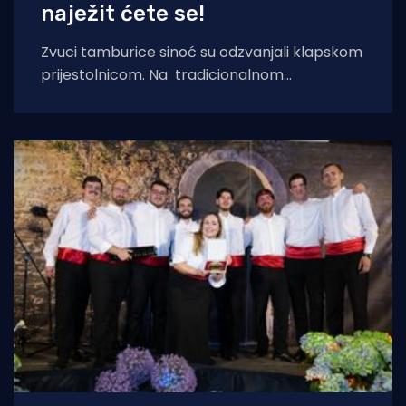
naježit ćete se!
Zvuci tamburice sinoć su odzvanjali klapskom
prijestolnicom. Na tradicionalnom
koncertu „Kajkavske popevke Dalmaciji“ -
Grad Zagreb Gradu Omišu, koji se 29.