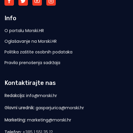
Info
O portalu Morski.HR
Oglašavanje na Morski.HR
Politika zaštite osobnih podataka
Pravila prenošenja sadržaja
Kontaktirajte nas
Redakcija:
info@morski.hr
Glavni urednik:
gasparjurica@morski.hr
Marketing:
marketing@morski.hr
Telefon:
+385 1 551 35 12