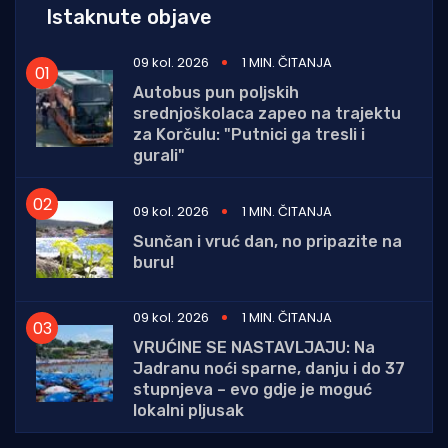
Istaknute objave
09 kol. 2026
1 MIN. ČITANJA
Autobus pun poljskih
srednjoškolaca zapeo na trajektu
za Korčulu: "Putnici ga tresli i
gurali"
09 kol. 2026
1 MIN. ČITANJA
Sunčan i vruć dan, no pripazite na
buru!
09 kol. 2026
1 MIN. ČITANJA
VRUĆINE SE NASTAVLJAJU: Na
Jadranu noći sparne, danju i do 37
stupnjeva – evo gdje je moguć
lokalni pljusak