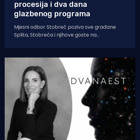
procesija i dva dana
glazbenog programa
Mjesni odbor Stobreč poziva sve građane
Splita, Stobreča i njihove goste na
tradicionalnu proslavu Ribarske večeri i
blagdana sv. Lovre,