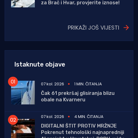
za Brač i Hvar, provjerite iznose!
PRIKAŽI JOŠ VIJESTI
Istaknute objave
07 kol. 2026
1 MIN. ČITANJA
Čak 61 prekršaj glisiranja blizu
obale na Kvarneru
07 kol. 2026
4 MIN. ČITANJA
DIGITALNI ŠTIT PROTIV MRŽNJE
Pokrenut tehnološki najnapredniji