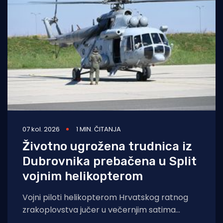
07 kol. 2026
1 MIN. ČITANJA
Životno ugrožena trudnica iz
Dubrovnika prebačena u Split
vojnim helikopterom
Vojni piloti helikopterom Hrvatskog ratnog
zrakoplovstva jučer u večernjim satima
prevezli su životno ugroženu trudnicu iz Opće