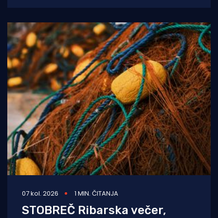
bolnice Dubrovnik u
07 kol. 2026
1 MIN. ČITANJA
STOBREČ Ribarska večer,