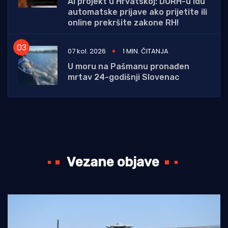
AI projekt u Hrvatskoj: DORH-u idu
automatske prijave ako prijetite ili
online prekršite zakone RH!
07 kol. 2026
1 MIN. ČITANJA
U moru na Pašmanu pronađen
mrtav 24-godišnji Slovenac
Vezane objave