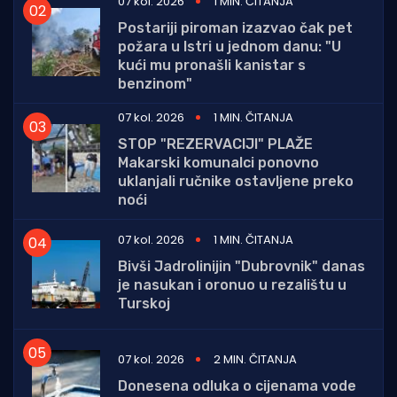
07 kol. 2026
1 MIN. ČITANJA
Postariji piroman izazvao čak pet
požara u Istri u jednom danu: "U
kući mu pronašli kanistar s
benzinom"
07 kol. 2026
1 MIN. ČITANJA
STOP "REZERVACIJI" PLAŽE
Makarski komunalci ponovno
uklanjali ručnike ostavljene preko
noći
07 kol. 2026
1 MIN. ČITANJA
Bivši Jadrolinijin "Dubrovnik" danas
je nasukan i oronuo u rezalištu u
Turskoj
07 kol. 2026
2 MIN. ČITANJA
Donesena odluka o cijenama vode