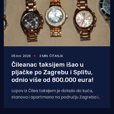
05 kol. 2026
3 MIN. ČITANJA
Čileanac taksijem išao u
pljačke po Zagrebu i Splitu,
odnio više od 800.000 eura!
Lopov iz Čilea taksijem je dolazio do kuća,
stanova i apartmana na području Zagreba i
Splita i počinio znatnu materijalnu