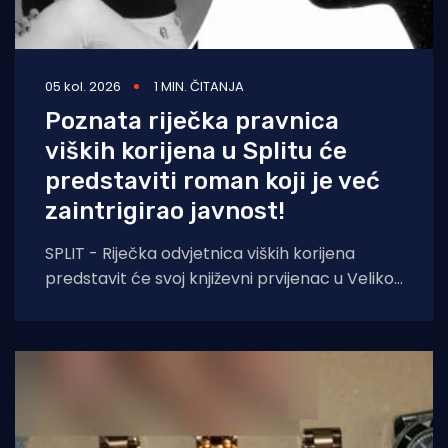
05 kol. 2026
1 MIN. ČITANJA
Poznata riječka pravnica
viških korijena u Splitu će
predstaviti roman koji je već
zaintrigirao javnost!
SPLIT - Riječka odvjetnica viških korijena
predstavit će svoj književni prvijenac u Velikoj
dvorani Gradske knjižnice Marka Marulića u
Splitu, u