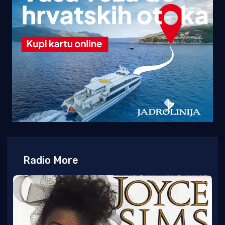
Radio More