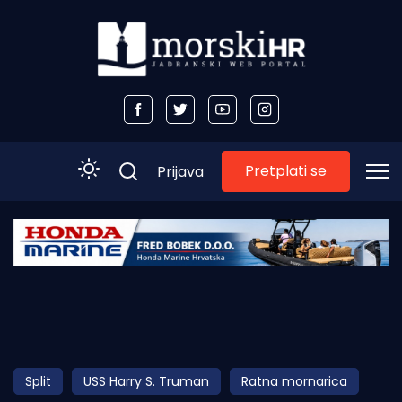
Pretplati se
Prijava
Početna
Morski plus
Morski TV
Obala
Split
USS Harry S. Truman
Ratna mornarica
Otoci