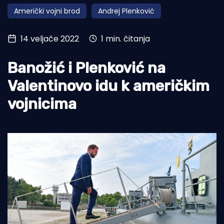
Američki vojni brod
Andrej Plenković
Turizam i nautika
Pomorstvo
14 veljače 2022
1 min. čitanja
Ribolov
Banožić i Plenković na
Ekologija
Valentinovo idu k američkim
Tradicija i kultura
vojnicima