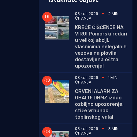
08 kol. 2026
2 MIN.
ČITANJA
KREĆE ČIŠĆENJE NA
VIRU! Pomorski redari
u velikoj akciji,
vlasnicima nelegalnih
vezova na plovila
dostavljena oštra
upozorenja!
08 kol. 2026
1 MIN.
ČITANJA
CRVENI ALARM ZA
OBALU: DHMZ izdao
ozbiljno upozorenje,
stiže vrhunac
toplinskog vala!
08 kol. 2026
3 MIN.
ČITANJA