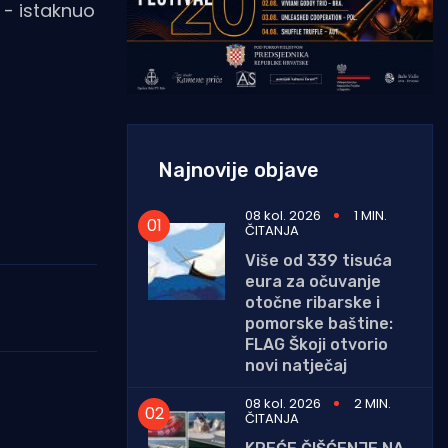
 - istaknuo
Najnovije objave
08 kol. 2026
1 MIN.
ČITANJA
Više od 339 tisuća
eura za očuvanje
otočne ribarske i
pomorske baštine:
FLAG Škoji otvorio
novi natječaj
08 kol. 2026
2 MIN.
ČITANJA