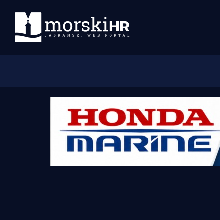
Početna
Morski plus
Morski TV
Obala
Otoci
Turizam i nautika