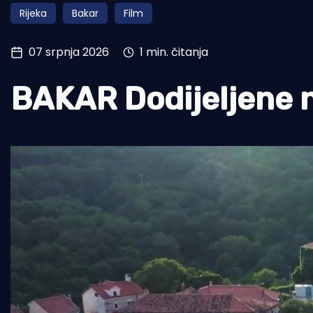
Rijeka
Bakar
Film
Pomorstvo
Ribolov
07 srpnja 2026
1 min. čitanja
Ekologija
BAKAR Dodijeljene n
Tradicija i kultura