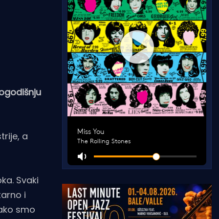
vogodišnju
trije, a
oka. Svaki
arno i
 jako smo