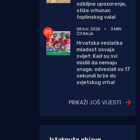
ozbiljno upozorenje,
stiže vrhunac
toplinskog vala!
08 kol. 2026
3 MIN.
ČITANJA
Hrvatska veslačka
mladost osvaja
svijet: Kad su svi
mislili da nemaju
snage, odveslali su 17
sekundi brže do
svjetskog vrha!
PRIKAŽI JOŠ VIJESTI
Istaknute objave