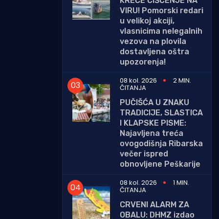
KREĆE ČIŠĆENJE NA
VIRU! Pomorski redari
u velikoj akciji,
vlasnicima nelegalnih
vezova na plovila
dostavljena oštra
upozorenja!
08 kol. 2026
2 MIN.
ČITANJA
PUČIŠĆA U ZNAKU
TRADICIJE, SLASTICA
I KLAPSKE PISME:
Najavljena treća
ovogodišnja Ribarska
večer ispred
obnovljene Peškarije
08 kol. 2026
1 MIN.
ČITANJA
CRVENI ALARM ZA
OBALU: DHMZ izdao