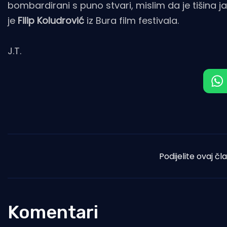
bombardirani s puno stvari, mislim da je tišina 
je
Filip Koludrović
iz Bura film festivala.
J.T.
Podijelite ovaj čl
Komentari